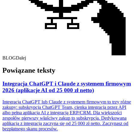
BLOG
Dalej
Powiązane teksty
Integracja ChatGPT i Claude z systemem firmowym
2026 (aplikacje AI od 25 000 zł netto)
Integracja ChatGPT lub Claude z systemem firmowym to trzy różne
zakupy: subskrypcja ChatGPT Team, cienka integracja przez API
albo pełna aplikacja AI z integracją ERP/CRM. Dla większości
zespołów pierwszy właściwy zakup to subskrypcja. Dedykowana
aplikacja z integracją zaczyna się od 25 000 zł netto. Zaczynasz od
bezpłatnego skanu procesów.