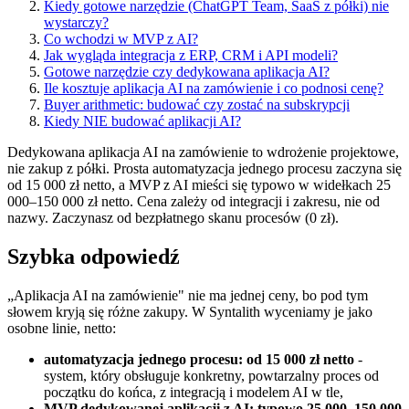
Kiedy gotowe narzędzie (ChatGPT Team, SaaS z półki) nie
wystarczy?
Co wchodzi w MVP z AI?
Jak wygląda integracja z ERP, CRM i API modeli?
Gotowe narzędzie czy dedykowana aplikacja AI?
Ile kosztuje aplikacja AI na zamówienie i co podnosi cenę?
Buyer arithmetic: budować czy zostać na subskrypcji
Kiedy NIE budować aplikacji AI?
Dedykowana aplikacja AI na zamówienie to wdrożenie projektowe,
nie zakup z półki. Prosta automatyzacja jednego procesu zaczyna się
od 15 000 zł netto, a MVP z AI mieści się typowo w widełkach 25
000–150 000 zł netto. Cena zależy od integracji i zakresu, nie od
nazwy. Zaczynasz od bezpłatnego skanu procesów (0 zł).
Szybka odpowiedź
„Aplikacja AI na zamówienie" nie ma jednej ceny, bo pod tym
słowem kryją się różne zakupy. W Syntalith wyceniamy je jako
osobne linie, netto:
automatyzacja jednego procesu: od 15 000 zł netto
-
system, który obsługuje konkretny, powtarzalny proces od
początku do końca, z integracją i modelem AI w tle,
MVP dedykowanej aplikacji z AI: typowo 25 000–150 000