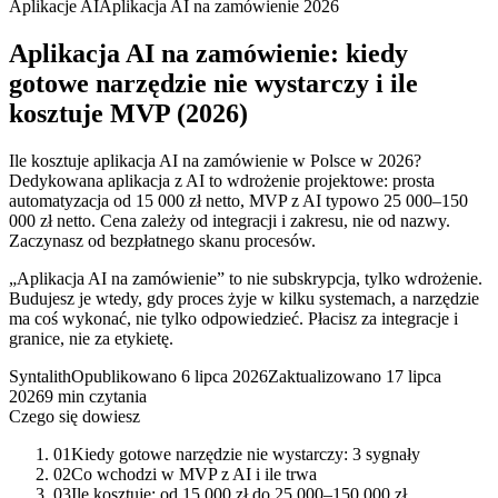
Aplikacje AI
Aplikacja AI na zamówienie 2026
Aplikacja AI na zamówienie: kiedy
gotowe narzędzie nie wystarczy i ile
kosztuje MVP (2026)
Ile kosztuje aplikacja AI na zamówienie w Polsce w 2026?
Dedykowana aplikacja z AI to wdrożenie projektowe: prosta
automatyzacja od 15 000 zł netto, MVP z AI typowo 25 000–150
000 zł netto. Cena zależy od integracji i zakresu, nie od nazwy.
Zaczynasz od bezpłatnego skanu procesów.
„Aplikacja AI na zamówienie” to nie subskrypcja, tylko wdrożenie.
Budujesz je wtedy, gdy proces żyje w kilku systemach, a narzędzie
ma coś wykonać, nie tylko odpowiedzieć. Płacisz za integracje i
granice, nie za etykietę.
Syntalith
Opublikowano
6 lipca 2026
Zaktualizowano
17 lipca
2026
9 min czytania
Czego się dowiesz
01
Kiedy gotowe narzędzie nie wystarczy: 3 sygnały
02
Co wchodzi w MVP z AI i ile trwa
03
Ile kosztuje: od 15 000 zł do 25 000–150 000 zł