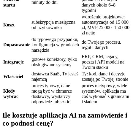
minuty do dni
startu
danych około 6–8
tygodni
wdrożenie projektowe:
subskrypcja miesięczna
automatyzacja od 15 000
Koszt
od użytkownika
zł, MVP 25 000–150 000
zł netto
do typowego przypadku,
do Twojego procesu,
Dopasowanie
konfiguracja w granicach
reguł i danych
narzędzia
ERP, CRM, legacy,
gotowe konektory, tylko
Integracje
poczta i API modeli na
obsługiwane systemy
Twoim stacku
dostawca SaaS, Ty jesteś
Ty: kod, dane i decyzje
Właściciel
najemcą
zostają po Twojej stronie
proces typowy, dane
proces nietypowy, wiele
Kiedy
mogą być w chmurze
systemów, aplikacja ma
wybrać
dostawcy, wystarczy
coś wykonać z granicami
odpowiedź lub szkic
i śladem
Ile kosztuje aplikacja AI na zamówienie i
co podnosi cenę?