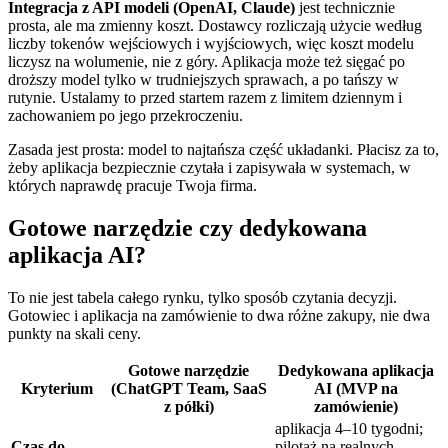
Integracja z API modeli (OpenAI, Claude)
jest technicznie
prosta, ale ma zmienny koszt. Dostawcy rozliczają użycie według
liczby tokenów wejściowych i wyjściowych, więc koszt modelu
liczysz na wolumenie, nie z góry. Aplikacja może też sięgać po
droższy model tylko w trudniejszych sprawach, a po tańszy w
rutynie. Ustalamy to przed startem razem z limitem dziennym i
zachowaniem po jego przekroczeniu.
Zasada jest prosta: model to najtańsza część układanki. Płacisz za to,
żeby aplikacja bezpiecznie czytała i zapisywała w systemach, w
których naprawdę pracuje Twoja firma.
Gotowe narzędzie czy dedykowana
aplikacja AI?
To nie jest tabela całego rynku, tylko sposób czytania decyzji.
Gotowiec i aplikacja na zamówienie to dwa różne zakupy, nie dwa
punkty na skali ceny.
Gotowe narzędzie
Dedykowana aplikacja
Kryterium
(ChatGPT Team, SaaS
AI (MVP na
z półki)
zamówienie)
aplikacja 4–10 tygodni;
Czas do
pilotaż na realnych