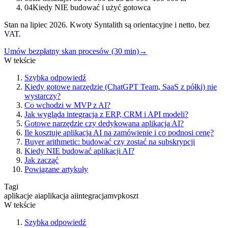
04
Kiedy NIE budować i użyć gotowca
Stan na lipiec 2026. Kwoty Syntalith są orientacyjne i netto, bez
VAT.
Umów bezpłatny skan procesów (30 min)
→
W tekście
Szybka odpowiedź
Kiedy gotowe narzędzie (ChatGPT Team, SaaS z półki) nie
wystarczy?
Co wchodzi w MVP z AI?
Jak wygląda integracja z ERP, CRM i API modeli?
Gotowe narzędzie czy dedykowana aplikacja AI?
Ile kosztuje aplikacja AI na zamówienie i co podnosi cenę?
Buyer arithmetic: budować czy zostać na subskrypcji
Kiedy NIE budować aplikacji AI?
Jak zacząć
Powiązane artykuły
Tagi
aplikacje ai
aplikacja ai
integracja
mvp
koszt
W tekście
Szybka odpowiedź