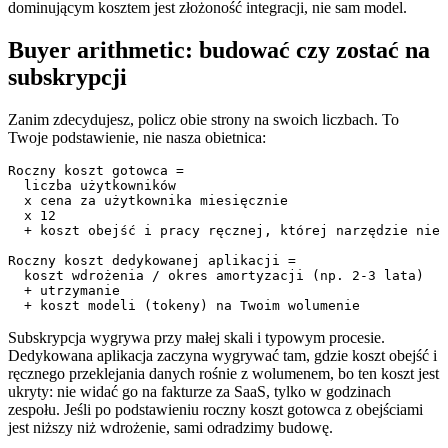
dominującym kosztem jest złożoność integracji, nie sam model.
Buyer arithmetic: budować czy zostać na
subskrypcji
Zanim zdecydujesz, policz obie strony na swoich liczbach. To
Twoje podstawienie, nie nasza obietnica:
Roczny koszt gotowca =

  liczba użytkowników

  x cena za użytkownika miesięcznie

  x 12

  + koszt obejść i pracy ręcznej, której narzędzie nie 
Roczny koszt dedykowanej aplikacji =

  koszt wdrożenia / okres amortyzacji (np. 2-3 lata)

  + utrzymanie

  + koszt modeli (tokeny) na Twoim wolumenie
Subskrypcja wygrywa przy małej skali i typowym procesie.
Dedykowana aplikacja zaczyna wygrywać tam, gdzie koszt obejść i
ręcznego przeklejania danych rośnie z wolumenem, bo ten koszt jest
ukryty: nie widać go na fakturze za SaaS, tylko w godzinach
zespołu. Jeśli po podstawieniu roczny koszt gotowca z obejściami
jest niższy niż wdrożenie, sami odradzimy budowę.