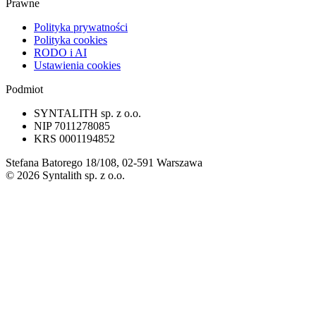
Prawne
Polityka prywatności
Polityka cookies
RODO i AI
Ustawienia cookies
Podmiot
SYNTALITH sp. z o.o.
NIP
7011278085
KRS
0001194852
Stefana Batorego 18/108, 02-591 Warszawa
©
2026
Syntalith sp. z o.o.