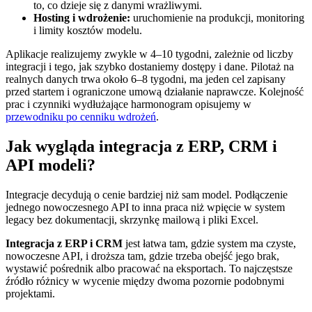
to, co dzieje się z danymi wrażliwymi.
Hosting i wdrożenie:
uruchomienie na produkcji, monitoring
i limity kosztów modelu.
Aplikacje realizujemy zwykle w 4–10 tygodni, zależnie od liczby
integracji i tego, jak szybko dostaniemy dostępy i dane. Pilotaż na
realnych danych trwa około 6–8 tygodni, ma jeden cel zapisany
przed startem i ograniczone umową działanie naprawcze. Kolejność
prac i czynniki wydłużające harmonogram opisujemy w
przewodniku po cenniku wdrożeń
.
Jak wygląda integracja z ERP, CRM i
API modeli?
Integracje decydują o cenie bardziej niż sam model. Podłączenie
jednego nowoczesnego API to inna praca niż wpięcie w system
legacy bez dokumentacji, skrzynkę mailową i pliki Excel.
Integracja z ERP i CRM
jest łatwa tam, gdzie system ma czyste,
nowoczesne API, i droższa tam, gdzie trzeba obejść jego brak,
wystawić pośrednik albo pracować na eksportach. To najczęstsze
źródło różnicy w wycenie między dwoma pozornie podobnymi
projektami.