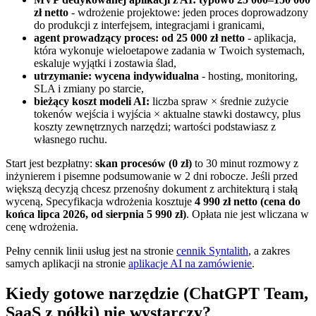
zł netto
- wdrożenie projektowe: jeden proces doprowadzony
do produkcji z interfejsem, integracjami i granicami,
agent prowadzący proces: od 25 000 zł netto
- aplikacja,
która wykonuje wieloetapowe zadania w Twoich systemach,
eskaluje wyjątki i zostawia ślad,
utrzymanie: wycena indywidualna
- hosting, monitoring,
SLA i zmiany po starcie,
bieżący koszt modeli AI:
liczba spraw × średnie zużycie
tokenów wejścia i wyjścia × aktualne stawki dostawcy, plus
koszty zewnętrznych narzędzi; wartości podstawiasz z
własnego ruchu.
Start jest bezpłatny:
skan procesów (0 zł)
to 30 minut rozmowy z
inżynierem i pisemne podsumowanie w 2 dni robocze. Jeśli przed
większą decyzją chcesz przenośny dokument z architekturą i stałą
wyceną, Specyfikacja wdrożenia kosztuje
4 990 zł netto (cena do
końca lipca 2026, od sierpnia 5 990 zł)
. Opłata nie jest wliczana w
cenę wdrożenia.
Pełny cennik linii usług jest na stronie
cennik Syntalith
, a zakres
samych aplikacji na stronie
aplikacje AI na zamówienie
.
Kiedy gotowe narzędzie (ChatGPT Team,
SaaS z półki) nie wystarczy?