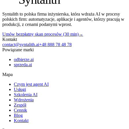
Syntalith to polska firma inżynierska, która wdraża AI w procesy
polskich firm: automatyzacje, aplikacje i agentów, którzy pracują w
produkcji, z cenami podanymi wprost.
Umów bezpłatny skan procesów (30 min)
→
Kontakt
contact@syntalith.ai
+48 888 78 48 78
Powiązane marki
odbierze.ai
sprzeda.ai
Mapa
Czym jest agent AI
Usługi
Szkolenia AI
Wdrożenia
Zespół
Cennik
Blog
Kontakt