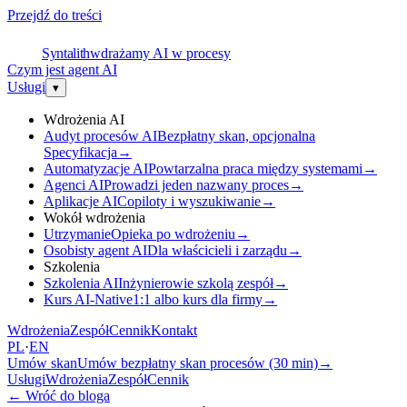
Przejdź do treści
S
Syntalith
wdrażamy AI w procesy
Czym jest agent AI
Usługi
▾
Wdrożenia AI
Audyt procesów AI
Bezpłatny skan, opcjonalna
Specyfikacja
→
Automatyzacje AI
Powtarzalna praca między systemami
→
Agenci AI
Prowadzi jeden nazwany proces
→
Aplikacje AI
Copiloty i wyszukiwanie
→
Wokół wdrożenia
Utrzymanie
Opieka po wdrożeniu
→
Osobisty agent AI
Dla właścicieli i zarządu
→
Szkolenia
Szkolenia AI
Inżynierowie szkolą zespół
→
Kurs AI-Native
1:1 albo kurs dla firmy
→
Wdrożenia
Zespół
Cennik
Kontakt
PL
·
EN
Umów skan
Umów bezpłatny skan procesów (30 min)
→
Usługi
Wdrożenia
Zespół
Cennik
←
Wróć do bloga