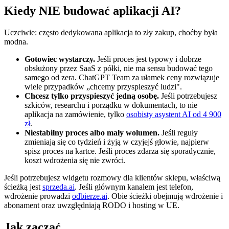
Kiedy NIE budować aplikacji AI?
Uczciwie: często dedykowana aplikacja to zły zakup, choćby była
modna.
Gotowiec wystarczy.
Jeśli proces jest typowy i dobrze
obsłużony przez SaaS z półki, nie ma sensu budować tego
samego od zera. ChatGPT Team za ułamek ceny rozwiązuje
wiele przypadków „chcemy przyspieszyć ludzi".
Chcesz tylko przyspieszyć jedną osobę.
Jeśli potrzebujesz
szkiców, researchu i porządku w dokumentach, to nie
aplikacja na zamówienie, tylko
osobisty asystent AI od 4 900
zł
.
Niestabilny proces albo mały wolumen.
Jeśli reguły
zmieniają się co tydzień i żyją w czyjejś głowie, najpierw
spisz proces na kartce. Jeśli proces zdarza się sporadycznie,
koszt wdrożenia się nie zwróci.
Jeśli potrzebujesz widgetu rozmowy dla klientów sklepu, właściwą
ścieżką jest
sprzeda.ai
. Jeśli głównym kanałem jest telefon,
wdrożenie prowadzi
odbierze.ai
. Obie ścieżki obejmują wdrożenie i
abonament oraz uwzględniają RODO i hosting w UE.
Jak zacząć