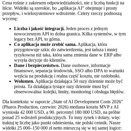
Cena rośnie z zakresem odpowiedzialności, nie z liczbą funkcji na
liście. Widełki są szerokie, bo „aplikacja AI" obejmuje i prosty
przepływ, i wielosystemowe wdrożenie. Cztery rzeczy podnoszą
wycenę:
Liczba i jakość integracji.
Jeden proces z jednym
nowoczesnym API to dolna granica. Kilka systemów, w tym
legacy bez API, to górna.
Co aplikacja może zrobić sama.
Aplikacja, która
przygotowuje szkic do zatwierdzenia, jest tańsza i mniej
ryzykowna niż taka, która sama zmienia dane w ERP albo
wysyła decyzje do klientów.
Dane i bezpieczeństwo.
Dane osobowe, informacje
finansowe, separacja środowisk, SSO albo DPA to warunki
wejścia na produkcję i realna część kosztu, nie ozdobniki.
Wolumen.
Aplikacja działająca 50 razy dziennie może być
prosta. Ta działająca tysiące razy dziennie musi być
obserwowalna: kolejki, limity, monitoring i obsługa błędów.
Dla kontekstu: w raporcie „State of AI Development Costs 2026"
(Pharos Production, czerwiec 2026) mediana kosztu MVP z AI
wyniosła 42 000 USD, a 90. percentyl 180 000 USD, na próbie
ponad 25 wdrożeń produkcyjnych. To inny rynek i dolary, więc
traktuj tę liczbę jako punkt odniesienia, nie polski cennik. Nasze
widełki 25 000–150 000 zł netto mieszczą się w tej samej logice: