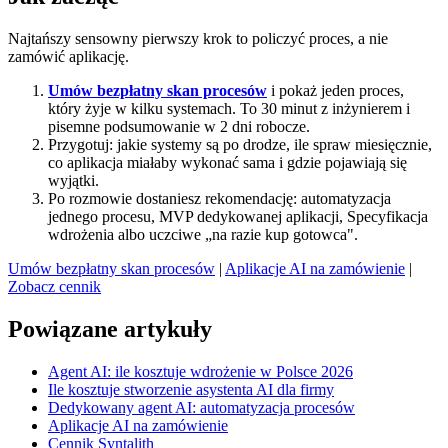
Najtańszy sensowny pierwszy krok to policzyć proces, a nie
zamówić aplikację.
Umów bezpłatny skan procesów
i pokaż jeden proces,
który żyje w kilku systemach. To 30 minut z inżynierem i
pisemne podsumowanie w 2 dni robocze.
Przygotuj: jakie systemy są po drodze, ile spraw miesięcznie,
co aplikacja miałaby wykonać sama i gdzie pojawiają się
wyjątki.
Po rozmowie dostaniesz rekomendację: automatyzacja
jednego procesu, MVP dedykowanej aplikacji, Specyfikacja
wdrożenia albo uczciwe „na razie kup gotowca".
Umów bezpłatny skan procesów
|
Aplikacje AI na zamówienie
|
Zobacz cennik
Powiązane artykuły
Agent AI: ile kosztuje wdrożenie w Polsce 2026
Ile kosztuje stworzenie asystenta AI dla firmy
Dedykowany agent AI: automatyzacja procesów
Aplikacje AI na zamówienie
Cennik Syntalith