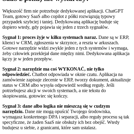
Większość firm nie potrzebuje dedykowanej aplikacji. ChatGPT
Team, gotowy SaaS albo copilot z półki rozwiązują typowy
przypadek szybciej i taniej. Dedykowaną aplikację buduje się
dopiero wtedy, gdy pojawia się jeden z trzech sygnałów.
Sygnał 1: proces żyje w kilku systemach naraz.
Dane są w ERP,
klienci w CRM, zgłoszenia w skrzynce, a reszta w arkuszach.
Gotowe narzędzie widzi zwykle jeden z tych systemów i wymaga,
żeby człowiek przeklejał dane między nimi. Dedykowana aplikacja
łączy je w jeden przepływ.
Sygnał 2: narzędzie ma coś WYKONAĆ, nie tylko
odpowiedzieć.
Chatbot odpowiada w oknie czatu. Aplikacja na
zamówienie zapisuje zlecenie w ERP, tworzy dokument, aktualizuje
status w CRM albo wysyła odpowiedź według reguły. Jeśli
potrzebujesz akcji w swoich systemach, a nie tekstu do
skopiowania, gotowiec się kończy.
Sygnał 3: dane albo logika nie mieszczą się w cudzym
narzędziu.
Dane nie mogą opuścić Twojego środowiska,
wymagasz konkretnego DPA i separacji, albo reguły procesu są tak
specyficzne, że żaden SaaS nie obsłuży ich bez obejść. Wtedy
budujesz u siebie, z granicami, które sam ustalasz.