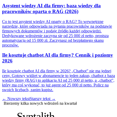
Asystent wiedzy AI dla firmy: baza wiedzy dla
pracowników oparta o RAG (2026)
Co to jest asystent wiedzy AI oparty o RAG? To wewnętrzne
narzędzie, które odpowiada na pytania pracowników na podstawie
firmowych dokumentów i podaje źródło każdej odpowiedzi.
Dedykowane wdrożenie zaczyna się od 25 000 zł netto, prostsza
automatyzacja od 15 000 zł. Zaczynasz od bezpłatnego skanu
procesów.
Ile kosztuje chatbot AI dla firmy? Cennik i poziomy
2026
Ile kosztuje chatbot AI dla firmy w 2026? „Chatbot” nie ma jednej
ceny. Gotowy widżet w abonamencie to jeden zakup, chatbot z bazą
wiedzy firmy (RAG) to aplikacja AI od 25 000 zł netto, a „chatbot”,
który ma coś wykonać, to już agent od 25 000 zł netto. Policz na
swoich liczbach, zanim kupisz.
←
Nowszy tekst
Starszy tekst
→
Bierzemy kilka nowych wdrożeń na kwartał
S
Syntalith