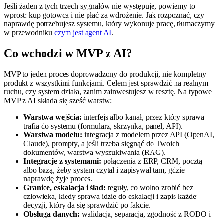
Jeśli żaden z tych trzech sygnałów nie występuje, powiemy to
wprost: kup gotowca i nie płać za wdrożenie. Jak rozpoznać, czy
naprawdę potrzebujesz systemu, który wykonuje pracę, tłumaczymy
w przewodniku
czym jest agent AI
.
Co wchodzi w MVP z AI?
MVP to jeden proces doprowadzony do produkcji, nie kompletny
produkt z wszystkimi funkcjami. Celem jest sprawdzić na realnym
ruchu, czy system działa, zanim zainwestujesz w resztę. Na typowe
MVP z AI składa się sześć warstw:
Warstwa wejścia:
interfejs albo kanał, przez który sprawa
trafia do systemu (formularz, skrzynka, panel, API).
Warstwa modelu:
integracja z modelem przez API (OpenAI,
Claude), prompty, a jeśli trzeba sięgnąć do Twoich
dokumentów, warstwa wyszukiwania (RAG).
Integracje z systemami:
połączenia z ERP, CRM, pocztą
albo bazą, żeby system czytał i zapisywał tam, gdzie
naprawdę żyje proces.
Granice, eskalacja i ślad:
reguły, co wolno zrobić bez
człowieka, kiedy sprawa idzie do eskalacji i zapis każdej
decyzji, który da się sprawdzić po fakcie.
Obsługa danych:
walidacja, separacja, zgodność z RODO i