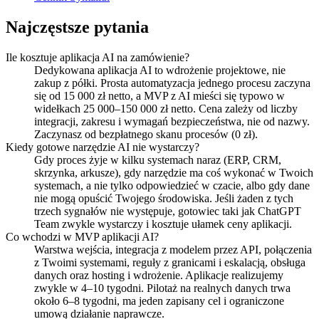
Najczęstsze pytania
Ile kosztuje aplikacja AI na zamówienie?
Dedykowana aplikacja AI to wdrożenie projektowe, nie
zakup z półki. Prosta automatyzacja jednego procesu zaczyna
się od 15 000 zł netto, a MVP z AI mieści się typowo w
widełkach 25 000–150 000 zł netto. Cena zależy od liczby
integracji, zakresu i wymagań bezpieczeństwa, nie od nazwy.
Zaczynasz od bezpłatnego skanu procesów (0 zł).
Kiedy gotowe narzędzie AI nie wystarczy?
Gdy proces żyje w kilku systemach naraz (ERP, CRM,
skrzynka, arkusze), gdy narzędzie ma coś wykonać w Twoich
systemach, a nie tylko odpowiedzieć w czacie, albo gdy dane
nie mogą opuścić Twojego środowiska. Jeśli żaden z tych
trzech sygnałów nie występuje, gotowiec taki jak ChatGPT
Team zwykle wystarczy i kosztuje ułamek ceny aplikacji.
Co wchodzi w MVP aplikacji AI?
Warstwa wejścia, integracja z modelem przez API, połączenia
z Twoimi systemami, reguły z granicami i eskalacją, obsługa
danych oraz hosting i wdrożenie. Aplikacje realizujemy
zwykle w 4–10 tygodni. Pilotaż na realnych danych trwa
około 6–8 tygodni, ma jeden zapisany cel i ograniczone
umową działanie naprawcze.