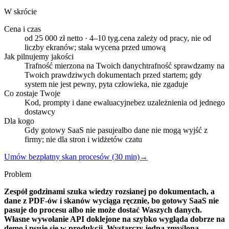
W skrócie
Cena i czas
od 25 000 zł netto · 4–10 tyg.
cena zależy od pracy, nie od
liczby ekranów; stała wycena przed umową
Jak pilnujemy jakości
Trafność mierzona na Twoich danych
trafność sprawdzamy na
Twoich prawdziwych dokumentach przed startem; gdy
system nie jest pewny, pyta człowieka, nie zgaduje
Co zostaje Twoje
Kod, prompty i dane ewaluacyjne
bez uzależnienia od jednego
dostawcy
Dla kogo
Gdy gotowy SaaS nie pasuje
albo dane nie mogą wyjść z
firmy; nie dla stron i widżetów czatu
Umów bezpłatny skan procesów (30 min)
→
Problem
Zespół godzinami szuka wiedzy rozsianej po dokumentach, a
dane z PDF-ów i skanów wyciąga ręcznie, bo gotowy SaaS nie
pasuje do procesu albo nie może dostać Waszych danych.
Własne wywołanie API doklejone na szybko wygląda dobrze na
demo i psuje się w produkcji. Wystarczy jedna zmyślona