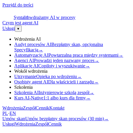
Przejdź do treści
S
Syntalith
wdrażamy AI w procesy
Czym jest agent AI
Usługi
▾
Wdrożenia AI
Audyt procesów AI
Bezpłatny skan, opcjonalna
Specyfikacja
→
Automatyzacje AI
Powtarzalna praca między systemami
→
Agenci AI
Prowadzi jeden nazwany proces
→
Aplikacje AI
Copiloty i wyszukiwanie
→
Wokół wdrożenia
Utrzymanie
Opieka po wdrożeniu
→
Osobisty agent AI
Dla właścicieli i zarządu
→
Szkolenia
Szkolenia AI
Inżynierowie szkolą zespół
→
Kurs AI-Native
1:1 albo kurs dla firmy
→
Wdrożenia
Zespół
Cennik
Kontakt
PL
·
EN
Umów skan
Umów bezpłatny skan procesów (30 min)
→
Usługi
Wdrożenia
Zespół
Cennik