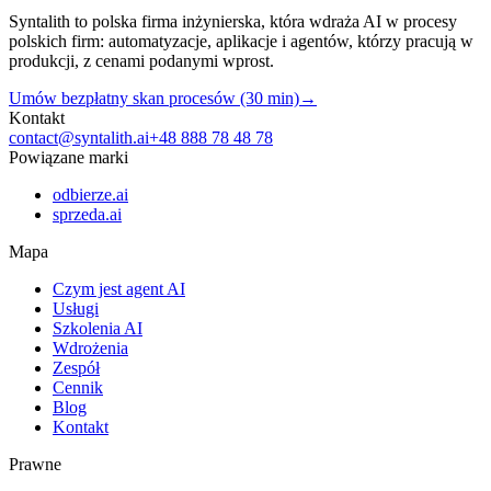
Syntalith to polska firma inżynierska, która wdraża AI w procesy
polskich firm: automatyzacje, aplikacje i agentów, którzy pracują w
produkcji, z cenami podanymi wprost.
Umów bezpłatny skan procesów (30 min)
→
Kontakt
contact@syntalith.ai
+48 888 78 48 78
Powiązane marki
odbierze.ai
sprzeda.ai
Mapa
Czym jest agent AI
Usługi
Szkolenia AI
Wdrożenia
Zespół
Cennik
Blog
Kontakt
Prawne