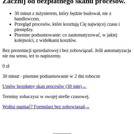
Zacznij od bezpłatnego skanu procesów.
30 minut z inżynierem, który będzie budował, nie z
handlowcem.
Przegląd procesów, które kosztują Cię najwięcej czasu i
pieniędzy.
Pisemne podsumowanie: co zautomatyzować, w jakiej
kolejności, z widełkami kosztów.
Bez prezentacji sprzedażowej i bez zobowiązań. Jeśli automatyzacja
nie ma sensu, też to napiszemy.
0 zł
30 minut · pisemne podsumowanie w 2 dni robocze
Umów bezpłatny skan procesów (30 min)
→
Terminy zobaczysz w swojej strefie czasowej.
Wolisz napisać? Formularz bez zobowiązań
→