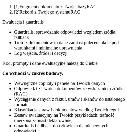
[1]
Fragment dokumentu z Twojej bazy
RAG
[2]
Rekord z Twojego systemu
RAG
Ewaluacja i guardrails
Guardrails, sprawdzanie odpowiedzi względem źródła,
fallback
Treść z dokumentów to dane zamiast poleceń; akcje pod
warunkami i minimalne uprawnienia
Log wejścia, źródeł i decyzji
Kod, prompty i dane ewaluacyjne należą do Ciebie
Co wchodzi w zakres budowy.
Wewnętrzne copiloty i panele na Twoich danych
Odpowiedzi z Twoich dokumentów ze wskazaniem źródła
(RAG)
Wyciąganie danych z faktur, umów i skanów do ustalonego
formatu
Klasyfikacja spraw i dokumentów według Twoich reguł
Zestaw ewaluacyjny na Twoich przykładach: trafność
mierzona zamiast deklarowanej
Guardrails i fallback do człowieka dla niepewnych
odpowiedzi