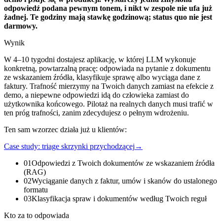
odpowiedź podana pewnym tonem, i nikt w zespole nie ufa już
żadnej. Te godziny mają stawkę godzinową; status quo nie jest
darmowy.
Wynik
W 4–10 tygodni dostajesz aplikację, w której LLM wykonuje
konkretną, powtarzalną pracę: odpowiada na pytanie z dokumentu
ze wskazaniem źródła, klasyfikuje sprawę albo wyciąga dane z
faktury. Trafność mierzymy na Twoich danych zamiast na efekcie z
demo, a niepewne odpowiedzi idą do człowieka zamiast do
użytkownika końcowego. Pilotaż na realnych danych musi trafić w
ten próg trafności, zanim zdecydujesz o pełnym wdrożeniu.
Ten sam wzorzec działa już u klientów:
Case study: triage skrzynki przychodzącej
→
01
Odpowiedzi z Twoich dokumentów ze wskazaniem źródła
(RAG)
02
Wyciąganie danych z faktur, umów i skanów do ustalonego
formatu
03
Klasyfikacja spraw i dokumentów według Twoich reguł
Kto za to odpowiada