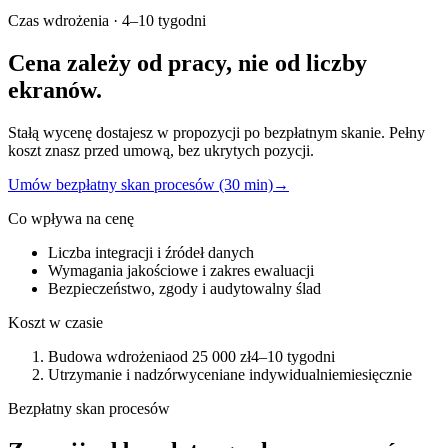
Czas wdrożenia
·
4–10 tygodni
Cena zależy od pracy, nie od liczby
ekranów.
Stałą wycenę dostajesz w propozycji po bezpłatnym skanie. Pełny
koszt znasz przed umową, bez ukrytych pozycji.
Umów bezpłatny skan procesów (30 min)
→
Co wpływa na cenę
Liczba integracji i źródeł danych
Wymagania jakościowe i zakres ewaluacji
Bezpieczeństwo, zgody i audytowalny ślad
Koszt w czasie
Budowa wdrożenia
od 25 000 zł
4–10 tygodni
Utrzymanie i nadzór
wyceniane indywidualnie
miesięcznie
Bezpłatny skan procesów