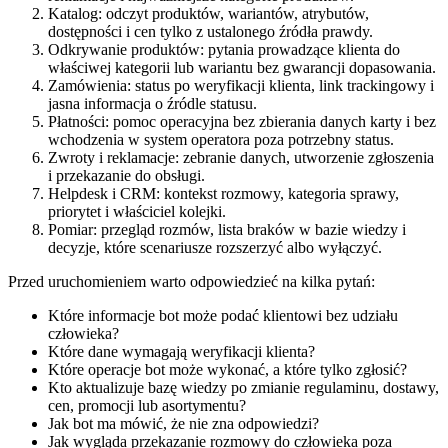
Katalog: odczyt produktów, wariantów, atrybutów,
dostępności i cen tylko z ustalonego źródła prawdy.
Odkrywanie produktów: pytania prowadzące klienta do
właściwej kategorii lub wariantu bez gwarancji dopasowania.
Zamówienia: status po weryfikacji klienta, link trackingowy i
jasna informacja o źródle statusu.
Płatności: pomoc operacyjna bez zbierania danych karty i bez
wchodzenia w system operatora poza potrzebny status.
Zwroty i reklamacje: zebranie danych, utworzenie zgłoszenia
i przekazanie do obsługi.
Helpdesk i CRM: kontekst rozmowy, kategoria sprawy,
priorytet i właściciel kolejki.
Pomiar: przegląd rozmów, lista braków w bazie wiedzy i
decyzje, które scenariusze rozszerzyć albo wyłączyć.
Przed uruchomieniem warto odpowiedzieć na kilka pytań:
Które informacje bot może podać klientowi bez udziału
człowieka?
Które dane wymagają weryfikacji klienta?
Które operacje bot może wykonać, a które tylko zgłosić?
Kto aktualizuje bazę wiedzy po zmianie regulaminu, dostawy,
cen, promocji lub asortymentu?
Jak bot ma mówić, że nie zna odpowiedzi?
Jak wygląda przekazanie rozmowy do człowieka poza