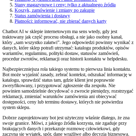
Stany magazynowe i ceny: tylko z aktualnego źródła
Koszyk, zamówienie i zmiany po zakupie
Status zamówienia i dostawy
Płatności: informować, nie zbierać danych karty
Chatbot AI w sklepie internetowym ma sens wtedy, gdy jest
traktowany jak część procesu obsługi, a nie jako osobny kanał,
który „sam wszystko załatwi”. Jego odpowiedzi powinny wynikać z
danych, które sklep potrafi utrzymać: katalogu produktów, opisów
wariantów, regulaminu, polityki dostaw, statusów zamówień,
procedur zwrotów, reklamacji oraz historii kontaktu w helpdesku.
Najbezpieczniejsza rola takiego systemu to pierwsza linia kontaktu.
Bot może wyjaśnić zasady, zebrać kontekst, odszukać informację w
katalogu, sprawdzić status tam, gdzie klient jest poprawnie
zweryfikowany, i przygotować zgłoszenie dla zespołu. Nie
powinien samodzielnie decydować o zwrocie pieniędzy, rozstrzygać
reklamacji, zmieniać warunków zamówienia ani obiecywać
dostępności, ceny lub terminu dostawy, których nie potwierdza
system sklepu.
Dobrze zaprojektowany bot jest użyteczny właśnie dlatego, że zna
swoje granice. Mówi, z jakiego źródła korzysta, nie zgaduje przy
brakujących danych i przekazuje rozmowę człowiekowi, gdy
zaczyna się wyjątek, spór, dane wrażliwe albo decyzja biznesowa.