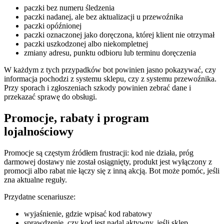
paczki bez numeru śledzenia
paczki nadanej, ale bez aktualizacji u przewoźnika
paczki opóźnionej
paczki oznaczonej jako doręczona, której klient nie otrzymał
paczki uszkodzonej albo niekompletnej
zmiany adresu, punktu odbioru lub terminu doręczenia
W każdym z tych przypadków bot powinien jasno pokazywać, czy
informacja pochodzi z systemu sklepu, czy z systemu przewoźnika.
Przy sporach i zgłoszeniach szkody powinien zebrać dane i
przekazać sprawę do obsługi.
Promocje, rabaty i program
lojalnościowy
Promocje są częstym źródłem frustracji: kod nie działa, próg
darmowej dostawy nie został osiągnięty, produkt jest wyłączony z
promocji albo rabat nie łączy się z inną akcją. Bot może pomóc, jeśli
zna aktualne reguły.
Przydatne scenariusze:
wyjaśnienie, gdzie wpisać kod rabatowy
sprawdzenie, czy kod jest nadal aktywny, jeśli sklep