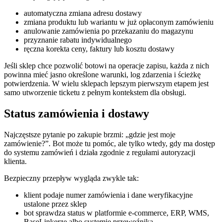
automatyczna zmiana adresu dostawy
zmiana produktu lub wariantu w już opłaconym zamówieniu
anulowanie zamówienia po przekazaniu do magazynu
przyznanie rabatu indywidualnego
ręczna korekta ceny, faktury lub kosztu dostawy
Jeśli sklep chce pozwolić botowi na operacje zapisu, każda z nich
powinna mieć jasno określone warunki, log zdarzenia i ścieżkę
potwierdzenia. W wielu sklepach lepszym pierwszym etapem jest
samo utworzenie ticketu z pełnym kontekstem dla obsługi.
Status zamówienia i dostawy
Najczęstsze pytanie po zakupie brzmi: „gdzie jest moje
zamówienie?”. Bot może tu pomóc, ale tylko wtedy, gdy ma dostęp
do systemu zamówień i działa zgodnie z regułami autoryzacji
klienta.
Bezpieczny przepływ wygląda zwykle tak:
klient podaje numer zamówienia i dane weryfikacyjne
ustalone przez sklep
bot sprawdza status w platformie e-commerce, ERP, WMS,
BaseLinkerze albo systemie przewoźnika