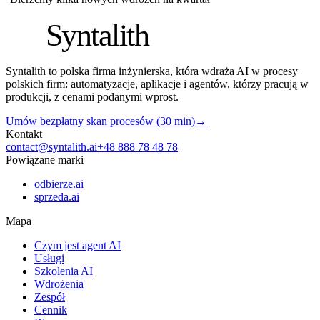
S
Syntalith
Syntalith to polska firma inżynierska, która wdraża AI w procesy
polskich firm: automatyzacje, aplikacje i agentów, którzy pracują w
produkcji, z cenami podanymi wprost.
Umów bezpłatny skan procesów (30 min)
→
Kontakt
contact@syntalith.ai
+48 888 78 48 78
Powiązane marki
odbierze.ai
sprzeda.ai
Mapa
Czym jest agent AI
Usługi
Szkolenia AI
Wdrożenia
Zespół
Cennik