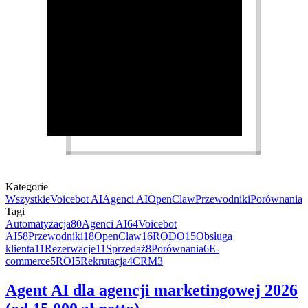
Kategorie
Wszystkie
Voicebot AI
Agenci AI
OpenClaw
Przewodniki
Porównania
Tagi
Automatyzacja
80
Agenci AI
64
Voicebot
AI
58
Przewodniki
18
OpenClaw
16
RODO
15
Obsługa
klienta
11
Rezerwacje
11
Sprzedaż
8
Porównania
6
E-
commerce
5
ROI
5
Rekrutacja
4
CRM
3
Agent AI dla agencji marketingowej 2026