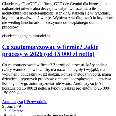
Claude czy ChatGPT do firmy, GPT czy Gemini dla biznesu: to
najbardziej odwracalna decyzja w całym wdrożeniu, o ile
architektura jest model-agnostic. Rankingi starzeją się w tygodnie,
kryteria są trwalsze niż wersje. Wybierasz według sześciu kryteriów,
nie według benchmarku, i zaczynasz od bezpłatnego skanu
procesów.
claude
chatgpt
gemini
model ai
Co zautomatyzować w firmie? Jakie
procesy w 2026 (od 15 000 zł netto)
Co zautomatyzować w firmie? Zacznij od procesu, który spełnia
cztery warunki: powtarza się, ma nazwane reguły i wyjątki, ma
wolumen i policzalny koszt godzin. Poniżej metoda wyboru, mapa
dziewięciu typowych procesów z cenami początkowymi i uczciwa
lista tego, czego automatyzować nie warto. Automatyzacje AI
kosztują od 15 000 zł netto, a typowy zakres projektów to 25 000–
150 000 zł netto.
Automatyzacja
Przewodniki
Strona
1
/
9
1
2
...
9
Starsze
→
Bierzemy kilka nowych wdrożeń na kwartał