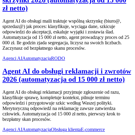
skrzynki 2026 (automatyzacja od 15 000
zł netto)
Agent AI do obsługi maili traktuje wspólną skrzynkę (biuro@,
sprzedaz@) jak proces: klasyfikuje, wyciąga dane, szkicuje
odpowiedzi do akceptacji, eskaluje wyjątki i zostawia ślad.
Automatyzacja od 15 000 zł netto, agent prowadzący proces od 25
000 zł. Ile godzin zjada segregacja, liczysz na swoich liczbach.
Zaczynasz od bezpłatnego skanu procesów.
Agenci AI
Automatyzacja
RODO
Agent AI do obsługi reklamacji i zwrotów
2026 (automatyzacja od 15 000 zł netto)
Agent AI do obsługi reklamacji przyjmuje zgłoszenie od razu,
klasyfikuje sprawę, kompletuje kontekst, pilnuje terminu
odpowiedzi i przygotowuje szkic według Waszej polityki.
Merytoryczną odpowiedź na reklamację zawsze zatwierdza
człowiek. Automatyzacja od 15 000 zł netto, pierwszy krok to
bezpłatny skan procesów.
Agenci AI
Automatyzacja
Obsługa klienta
E-commerce