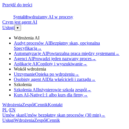
Przejdź do treści
S
Syntalith
wdrażamy AI w procesy
Czym jest agent AI
Usługi
▾
Wdrożenia AI
Audyt procesów AI
Bezpłatny skan, opcjonalna
Specyfikacja
→
Automatyzacje AI
Powtarzalna praca między systemami
→
Agenci AI
Prowadzi jeden nazwany proces
→
Aplikacje AI
Copiloty i wyszukiwanie
→
Wokół wdrożenia
Utrzymanie
Opieka po wdrożeniu
→
Osobisty agent AI
Dla właścicieli i zarządu
→
Szkolenia
Szkolenia AI
Inżynierowie szkolą zespół
→
Kurs AI-Native
1:1 albo kurs dla firmy
→
Wdrożenia
Zespół
Cennik
Kontakt
PL
·
EN
Umów skan
Umów bezpłatny skan procesów (30 min)
→
Usługi
Wdrożenia
Zespół
Cennik