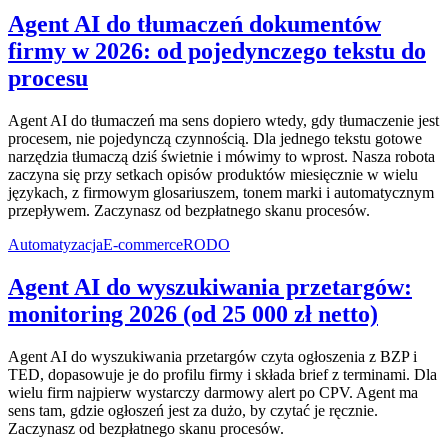
Agent AI do tłumaczeń dokumentów
firmy w 2026: od pojedynczego tekstu do
procesu
Agent AI do tłumaczeń ma sens dopiero wtedy, gdy tłumaczenie jest
procesem, nie pojedynczą czynnością. Dla jednego tekstu gotowe
narzędzia tłumaczą dziś świetnie i mówimy to wprost. Nasza robota
zaczyna się przy setkach opisów produktów miesięcznie w wielu
językach, z firmowym glosariuszem, tonem marki i automatycznym
przepływem. Zaczynasz od bezpłatnego skanu procesów.
Automatyzacja
E-commerce
RODO
Agent AI do wyszukiwania przetargów:
monitoring 2026 (od 25 000 zł netto)
Agent AI do wyszukiwania przetargów czyta ogłoszenia z BZP i
TED, dopasowuje je do profilu firmy i składa brief z terminami. Dla
wielu firm najpierw wystarczy darmowy alert po CPV. Agent ma
sens tam, gdzie ogłoszeń jest za dużo, by czytać je ręcznie.
Zaczynasz od bezpłatnego skanu procesów.