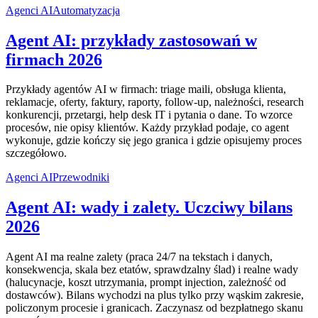
Agenci AI
Automatyzacja
Agent AI: przykłady zastosowań w
firmach 2026
Przykłady agentów AI w firmach: triage maili, obsługa klienta,
reklamacje, oferty, faktury, raporty, follow-up, należności, research
konkurencji, przetargi, help desk IT i pytania o dane. To wzorce
procesów, nie opisy klientów. Każdy przykład podaje, co agent
wykonuje, gdzie kończy się jego granica i gdzie opisujemy proces
szczegółowo.
Agenci AI
Przewodniki
Agent AI: wady i zalety. Uczciwy bilans
2026
Agent AI ma realne zalety (praca 24/7 na tekstach i danych,
konsekwencja, skala bez etatów, sprawdzalny ślad) i realne wady
(halucynacje, koszt utrzymania, prompt injection, zależność od
dostawców). Bilans wychodzi na plus tylko przy wąskim zakresie,
policzonym procesie i granicach. Zaczynasz od bezpłatnego skanu