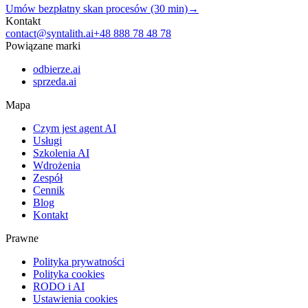
Umów bezpłatny skan procesów (30 min)
→
Kontakt
contact@syntalith.ai
+48 888 78 48 78
Powiązane marki
odbierze.ai
sprzeda.ai
Mapa
Czym jest agent AI
Usługi
Szkolenia AI
Wdrożenia
Zespół
Cennik
Blog
Kontakt
Prawne
Polityka prywatności
Polityka cookies
RODO i AI
Ustawienia cookies