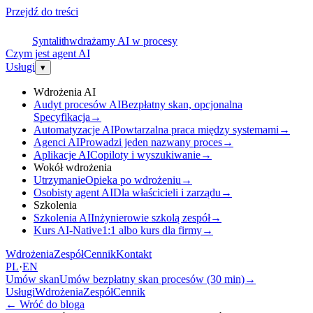
Przejdź do treści
S
Syntalith
wdrażamy AI w procesy
Czym jest agent AI
Usługi
▾
Wdrożenia AI
Audyt procesów AI
Bezpłatny skan, opcjonalna
Specyfikacja
→
Automatyzacje AI
Powtarzalna praca między systemami
→
Agenci AI
Prowadzi jeden nazwany proces
→
Aplikacje AI
Copiloty i wyszukiwanie
→
Wokół wdrożenia
Utrzymanie
Opieka po wdrożeniu
→
Osobisty agent AI
Dla właścicieli i zarządu
→
Szkolenia
Szkolenia AI
Inżynierowie szkolą zespół
→
Kurs AI-Native
1:1 albo kurs dla firmy
→
Wdrożenia
Zespół
Cennik
Kontakt
PL
·
EN
Umów skan
Umów bezpłatny skan procesów (30 min)
→
Usługi
Wdrożenia
Zespół
Cennik
←
Wróć do bloga