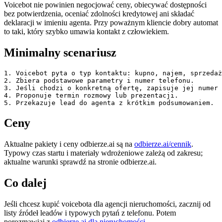
Voicebot nie powinien negocjować ceny, obiecywać dostępności
bez potwierdzenia, oceniać zdolności kredytowej ani składać
deklaracji w imieniu agenta. Przy poważnym kliencie dobry automat
to taki, który szybko umawia kontakt z człowiekiem.
Minimalny scenariusz
1. Voicebot pyta o typ kontaktu: kupno, najem, sprzedaż
2. Zbiera podstawowe parametry i numer telefonu.

3. Jeśli chodzi o konkretną ofertę, zapisuje jej numer 
4. Proponuje termin rozmowy lub prezentacji.

5. Przekazuje lead do agenta z krótkim podsumowaniem.
Ceny
Aktualne pakiety i ceny odbierze.ai są na
odbierze.ai/cennik
.
Typowy czas startu i materiały wdrożeniowe zależą od zakresu;
aktualne warunki sprawdź na stronie odbierze.ai.
Co dalej
Jeśli chcesz kupić voicebota dla agencji nieruchomości, zacznij od
listy źródeł leadów i typowych pytań z telefonu. Potem
porozmawiaj z
odbierze.ai dla nieruchomości
.