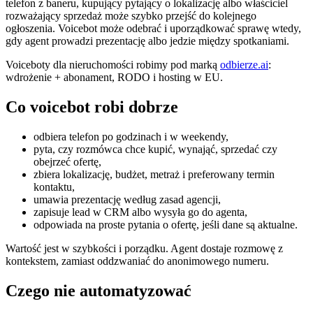
telefon z baneru, kupujący pytający o lokalizację albo właściciel
rozważający sprzedaż może szybko przejść do kolejnego
ogłoszenia. Voicebot może odebrać i uporządkować sprawę wtedy,
gdy agent prowadzi prezentację albo jedzie między spotkaniami.
Voiceboty dla nieruchomości robimy pod marką
odbierze.ai
:
wdrożenie + abonament, RODO i hosting w EU.
Co voicebot robi dobrze
odbiera telefon po godzinach i w weekendy,
pyta, czy rozmówca chce kupić, wynająć, sprzedać czy
obejrzeć ofertę,
zbiera lokalizację, budżet, metraż i preferowany termin
kontaktu,
umawia prezentację według zasad agencji,
zapisuje lead w CRM albo wysyła go do agenta,
odpowiada na proste pytania o ofertę, jeśli dane są aktualne.
Wartość jest w szybkości i porządku. Agent dostaje rozmowę z
kontekstem, zamiast oddzwaniać do anonimowego numeru.
Czego nie automatyzować