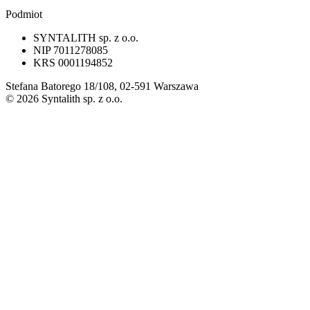
Podmiot
SYNTALITH sp. z o.o.
NIP
7011278085
KRS
0001194852
Stefana Batorego 18/108, 02-591 Warszawa
©
2026
Syntalith sp. z o.o.