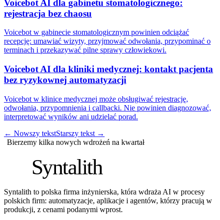
Voicebot AI dla gabinetu stomatologicznego:
rejestracja bez chaosu
Voicebot w gabinecie stomatologicznym powinien odciążać
recepcję: umawiać wizyty, przyjmować odwołania, przypominać o
terminach i przekazywać pilne sprawy człowiekowi.
Voicebot AI dla kliniki medycznej: kontakt pacjenta
bez ryzykownej automatyzacji
Voicebot w klinice medycznej może obsługiwać rejestrację,
odwołania, przypomnienia i callbacki. Nie powinien diagnozować,
interpretować wyników ani udzielać porad.
←
Nowszy tekst
Starszy tekst
→
Bierzemy kilka nowych wdrożeń na kwartał
S
Syntalith
Syntalith to polska firma inżynierska, która wdraża AI w procesy
polskich firm: automatyzacje, aplikacje i agentów, którzy pracują w
produkcji, z cenami podanymi wprost.