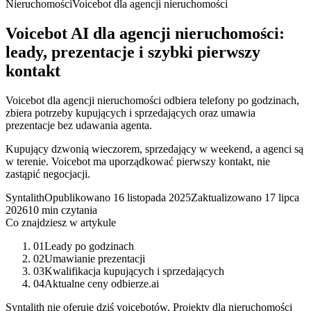
Nieruchomości
Voicebot dla agencji nieruchomości
Voicebot AI dla agencji nieruchomości:
leady, prezentacje i szybki pierwszy
kontakt
Voicebot dla agencji nieruchomości odbiera telefony po godzinach,
zbiera potrzeby kupujących i sprzedających oraz umawia
prezentacje bez udawania agenta.
Kupujący dzwonią wieczorem, sprzedający w weekend, a agenci są
w terenie. Voicebot ma uporządkować pierwszy kontakt, nie
zastąpić negocjacji.
Syntalith
Opublikowano
16 listopada 2025
Zaktualizowano
17 lipca
2026
10 min czytania
Co znajdziesz w artykule
01
Leady po godzinach
02
Umawianie prezentacji
03
Kwalifikacja kupujących i sprzedających
04
Aktualne ceny odbierze.ai
Syntalith nie oferuje dziś voicebotów. Projekty dla nieruchomości