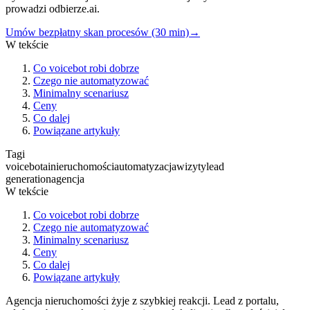
prowadzi odbierze.ai.
Umów bezpłatny skan procesów (30 min)
→
W tekście
Co voicebot robi dobrze
Czego nie automatyzować
Minimalny scenariusz
Ceny
Co dalej
Powiązane artykuły
Tagi
voicebot
ai
nieruchomości
automatyzacja
wizyty
lead
generation
agencja
W tekście
Co voicebot robi dobrze
Czego nie automatyzować
Minimalny scenariusz
Ceny
Co dalej
Powiązane artykuły
Agencja nieruchomości żyje z szybkiej reakcji. Lead z portalu,