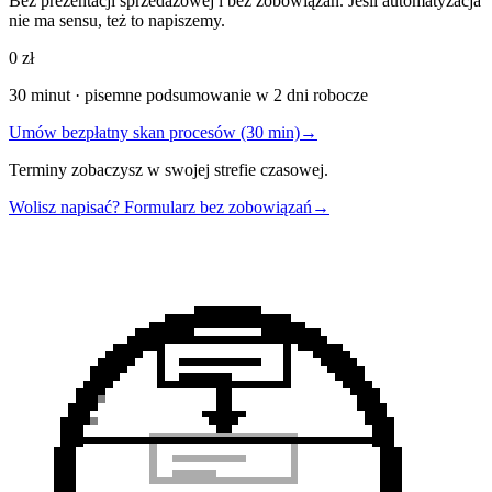
Bez prezentacji sprzedażowej i bez zobowiązań. Jeśli automatyzacja
nie ma sensu, też to napiszemy.
0 zł
30 minut · pisemne podsumowanie w 2 dni robocze
Umów bezpłatny skan procesów (30 min)
→
Terminy zobaczysz w swojej strefie czasowej.
Wolisz napisać? Formularz bez zobowiązań
→