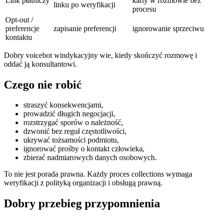
Link płatniczy
karty w rozmowie bez
linku po weryfikacji
procesu
Opt-out /
preferencje
zapisanie preferencji
ignorowanie sprzeciwu
kontaktu
Dobry voicebot windykacyjny wie, kiedy skończyć rozmowę i
oddać ją konsultantowi.
Czego nie robić
straszyć konsekwencjami,
prowadzić długich negocjacji,
rozstrzygać sporów o należność,
dzwonić bez reguł częstotliwości,
ukrywać tożsamości podmiotu,
ignorować prośby o kontakt człowieka,
zbierać nadmiarowych danych osobowych.
To nie jest porada prawna. Każdy proces collections wymaga
weryfikacji z polityką organizacji i obsługą prawną.
Dobry przebieg przypomnienia