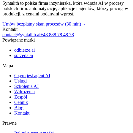
Syntalith to polska firma inżynierska, która wdraża AI w procesy
polskich firm: automatyzacje, aplikacje i agentów, którzy pracują w
produkcji, z cenami podanymi wprost.
Umów bezpłatny skan procesów (30 min)
→
Kontakt
contact@syntalith.ai
+48 888 78 48 78
Powiązane marki
odbierze.ai
sprzeda.ai
Mapa
Czym jest agent AI
Usługi
Szkolenia AI
Wdrożenia
Zespół
Cennik
Blog
Kontakt
Prawne