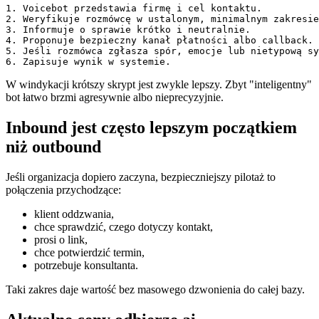
1. Voicebot przedstawia firmę i cel kontaktu.

2. Weryfikuje rozmówcę w ustalonym, minimalnym zakresie
3. Informuje o sprawie krótko i neutralnie.

4. Proponuje bezpieczny kanał płatności albo callback.

5. Jeśli rozmówca zgłasza spór, emocje lub nietypową sy
6. Zapisuje wynik w systemie.
W windykacji krótszy skrypt jest zwykle lepszy. Zbyt "inteligentny"
bot łatwo brzmi agresywnie albo nieprecyzyjnie.
Inbound jest często lepszym początkiem
niż outbound
Jeśli organizacja dopiero zaczyna, bezpieczniejszy pilotaż to
połączenia przychodzące:
klient oddzwania,
chce sprawdzić, czego dotyczy kontakt,
prosi o link,
chce potwierdzić termin,
potrzebuje konsultanta.
Taki zakres daje wartość bez masowego dzwonienia do całej bazy.