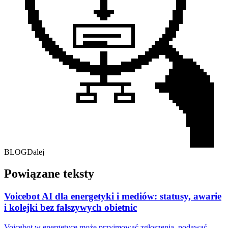
BLOG
Dalej
Powiązane teksty
Voicebot AI dla energetyki i mediów: statusy, awarie
i kolejki bez fałszywych obietnic
Voicebot w energetyce może przyjmować zgłoszenia, podawać