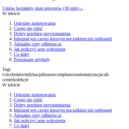
Umów bezpłatny skan procesów (30 min)
→
W tekście
Ostrożne zastosowania
Czego nie robić
Dobry przebieg przypomnienia
Inbound jest często lepszym początkiem niż outbound
Aktualne ceny odbierze.ai
Jak policzyć sens wdrożenia
Co dalej
Powiązane artykuły
Tagi
voicebot
ai
windykacja
finanse
compliance
automatyzacja
call-
center
kolekcje
W tekście
Ostrożne zastosowania
Czego nie robić
Dobry przebieg przypomnienia
Inbound jest często lepszym początkiem niż outbound
Aktualne ceny odbierze.ai
Jak policzyć sens wdrożenia
Co dalej