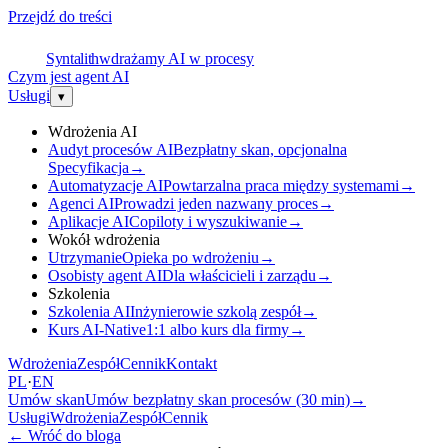
Przejdź do treści
S
Syntalith
wdrażamy AI w procesy
Czym jest agent AI
Usługi
▾
Wdrożenia AI
Audyt procesów AI
Bezpłatny skan, opcjonalna
Specyfikacja
→
Automatyzacje AI
Powtarzalna praca między systemami
→
Agenci AI
Prowadzi jeden nazwany proces
→
Aplikacje AI
Copiloty i wyszukiwanie
→
Wokół wdrożenia
Utrzymanie
Opieka po wdrożeniu
→
Osobisty agent AI
Dla właścicieli i zarządu
→
Szkolenia
Szkolenia AI
Inżynierowie szkolą zespół
→
Kurs AI-Native
1:1 albo kurs dla firmy
→
Wdrożenia
Zespół
Cennik
Kontakt
PL
·
EN
Umów skan
Umów bezpłatny skan procesów (30 min)
→
Usługi
Wdrożenia
Zespół
Cennik
←
Wróć do bloga