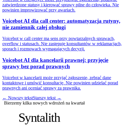
zatwierdzone statusy i kierować sprawy pilne do człowieka. Nie
powinien improwizować przy awariach.
Voicebot AI dla call center: automatyzacja rutyny,
nie zamiennik całej obsługi
Voicebot w call center ma sens przy powtarzalnych sprawach,
overflow i statusach. Nie zastępuje konsultantów w reklamacjach,
sporach i rozmowach wymagających decyzji.
Voicebot AI dla kancelarii prawnej: przyjęcie
sprawy bez porad prawnych
Voicebot w kancelarii może przyjąć zgłoszenie, zebrać dane
kontaktowe i umówić konsultację. Nie powinien udzielać porad
prawnych ani oceniać sprawy za prawnika.
←
Nowszy tekst
Starszy tekst
→
Bierzemy kilka nowych wdrożeń na kwartał
S
Syntalith