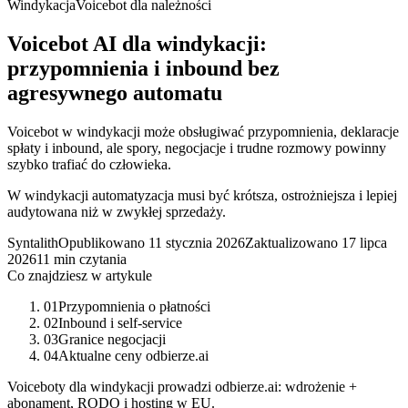
Windykacja
Voicebot dla należności
Voicebot AI dla windykacji:
przypomnienia i inbound bez
agresywnego automatu
Voicebot w windykacji może obsługiwać przypomnienia, deklaracje
spłaty i inbound, ale spory, negocjacje i trudne rozmowy powinny
szybko trafiać do człowieka.
W windykacji automatyzacja musi być krótsza, ostrożniejsza i lepiej
audytowana niż w zwykłej sprzedaży.
Syntalith
Opublikowano
11 stycznia 2026
Zaktualizowano
17 lipca
2026
11 min czytania
Co znajdziesz w artykule
01
Przypomnienia o płatności
02
Inbound i self-service
03
Granice negocjacji
04
Aktualne ceny odbierze.ai
Voiceboty dla windykacji prowadzi odbierze.ai: wdrożenie +
abonament, RODO i hosting w EU.