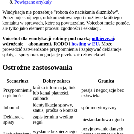
Powiązane artykuły
Windykacja nie potrzebuje "robota do naciskania dłużników".
Potrzebuje spójnego, udokumentowanego i możliwie krótkiego
kontaktu w sprawach, które są powtarzalne. Voicebot może pomóc,
ale tylko jako element procesu zgodności i eskalacji.
Voicebot dla windykacji robimy pod marką
odbierze.ai
:
wdrożenie + abonament, RODO i
hosting w EU
.
Może
prowadzić zatwierdzone przypomnienia i zapisywać deklaracje
spłaty, a spory oraz negocjacje przekazać człowiekowi.
Ostrożne zastosowania
Scenariusz
Dobry zakres
Granica
krótka informacja, link
Przypomnienie
presja i negocjacje bez
lub kanał płatności,
o płatności
człowieka
callback
identyfikacja sprawy,
Inbound
spór merytoryczny
status, prośba o kontakt
Deklaracja
zapis terminu według
niestandardowa ugoda
spłaty
reguł
przyjmowanie danych
wysłanie bezpiecznego