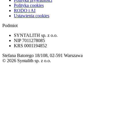
Polityka prywatności
Polityka cookies
RODO i AI
Ustawienia cookies
Podmiot
SYNTALITH sp. z o.o.
NIP
7011278085
KRS
0001194852
Stefana Batorego 18/108, 02-591 Warszawa
©
2026
Syntalith sp. z o.o.