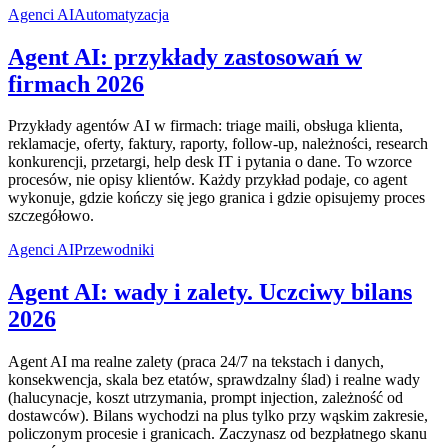
Agenci AI
Automatyzacja
Agent AI: przykłady zastosowań w
firmach 2026
Przykłady agentów AI w firmach: triage maili, obsługa klienta,
reklamacje, oferty, faktury, raporty, follow-up, należności, research
konkurencji, przetargi, help desk IT i pytania o dane. To wzorce
procesów, nie opisy klientów. Każdy przykład podaje, co agent
wykonuje, gdzie kończy się jego granica i gdzie opisujemy proces
szczegółowo.
Agenci AI
Przewodniki
Agent AI: wady i zalety. Uczciwy bilans
2026
Agent AI ma realne zalety (praca 24/7 na tekstach i danych,
konsekwencja, skala bez etatów, sprawdzalny ślad) i realne wady
(halucynacje, koszt utrzymania, prompt injection, zależność od
dostawców). Bilans wychodzi na plus tylko przy wąskim zakresie,
policzonym procesie i granicach. Zaczynasz od bezpłatnego skanu