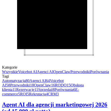
Kategorie
Wszystkie
Voicebot AI
Agenci AI
OpenClaw
Przewodniki
Porównania
Tagi
Automatyzacja
80
Agenci AI
64
Voicebot
AI
58
Przewodniki
18
OpenClaw
16
RODO
15
Obsługa
klienta
11
Rezerwacje
11
Sprzedaż
8
Porównania
6
E-
commerce
5
ROI
5
Rekrutacja
4
CRM
3
Agent AI dla agencji marketingowej 2026