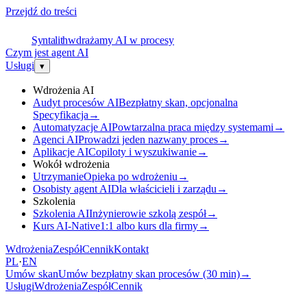
Przejdź do treści
S
Syntalith
wdrażamy AI w procesy
Czym jest agent AI
Usługi
▾
Wdrożenia AI
Audyt procesów AI
Bezpłatny skan, opcjonalna
Specyfikacja
→
Automatyzacje AI
Powtarzalna praca między systemami
→
Agenci AI
Prowadzi jeden nazwany proces
→
Aplikacje AI
Copiloty i wyszukiwanie
→
Wokół wdrożenia
Utrzymanie
Opieka po wdrożeniu
→
Osobisty agent AI
Dla właścicieli i zarządu
→
Szkolenia
Szkolenia AI
Inżynierowie szkolą zespół
→
Kurs AI-Native
1:1 albo kurs dla firmy
→
Wdrożenia
Zespół
Cennik
Kontakt
PL
·
EN
Umów skan
Umów bezpłatny skan procesów (30 min)
→
Usługi
Wdrożenia
Zespół
Cennik