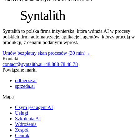
S
Syntalith
Syntalith to polska firma inżynierska, która wdraża AI w procesy
polskich firm: automatyzacje, aplikacje i agentów, którzy pracują w
produkcji, z cenami podanymi wprost.
Umów bezpłatny skan procesów (30 min)
→
Kontakt
contact@syntalith.ai
+48 888 78 48 78
Powiązane marki
odbierze.ai
sprzeda.ai
Mapa
Czym jest agent AI
Usługi
Szkolenia AI
Wdrożenia
Zespół
Cennik