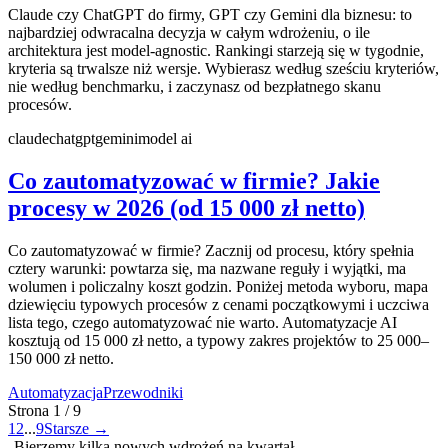
Claude czy ChatGPT do firmy, GPT czy Gemini dla biznesu: to
najbardziej odwracalna decyzja w całym wdrożeniu, o ile
architektura jest model-agnostic. Rankingi starzeją się w tygodnie,
kryteria są trwalsze niż wersje. Wybierasz według sześciu kryteriów,
nie według benchmarku, i zaczynasz od bezpłatnego skanu
procesów.
claude
chatgpt
gemini
model ai
Co zautomatyzować w firmie? Jakie
procesy w 2026 (od 15 000 zł netto)
Co zautomatyzować w firmie? Zacznij od procesu, który spełnia
cztery warunki: powtarza się, ma nazwane reguły i wyjątki, ma
wolumen i policzalny koszt godzin. Poniżej metoda wyboru, mapa
dziewięciu typowych procesów z cenami początkowymi i uczciwa
lista tego, czego automatyzować nie warto. Automatyzacje AI
kosztują od 15 000 zł netto, a typowy zakres projektów to 25 000–
150 000 zł netto.
Automatyzacja
Przewodniki
Strona
1
/
9
1
2
...
9
Starsze
→
Bierzemy kilka nowych wdrożeń na kwartał