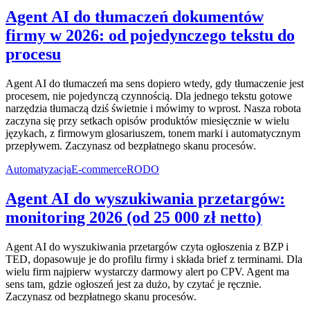
Agent AI do tłumaczeń dokumentów
firmy w 2026: od pojedynczego tekstu do
procesu
Agent AI do tłumaczeń ma sens dopiero wtedy, gdy tłumaczenie jest
procesem, nie pojedynczą czynnością. Dla jednego tekstu gotowe
narzędzia tłumaczą dziś świetnie i mówimy to wprost. Nasza robota
zaczyna się przy setkach opisów produktów miesięcznie w wielu
językach, z firmowym glosariuszem, tonem marki i automatycznym
przepływem. Zaczynasz od bezpłatnego skanu procesów.
Automatyzacja
E-commerce
RODO
Agent AI do wyszukiwania przetargów:
monitoring 2026 (od 25 000 zł netto)
Agent AI do wyszukiwania przetargów czyta ogłoszenia z BZP i
TED, dopasowuje je do profilu firmy i składa brief z terminami. Dla
wielu firm najpierw wystarczy darmowy alert po CPV. Agent ma
sens tam, gdzie ogłoszeń jest za dużo, by czytać je ręcznie.
Zaczynasz od bezpłatnego skanu procesów.