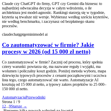
Claude czy ChatGPT do firmy, GPT czy Gemini dla biznesu: to
najbardziej odwracalna decyzja w całym wdrożeniu, o ile
architektura jest model-agnostic. Rankingi starzeją się w tygodnie,
kryteria są trwalsze niż wersje. Wybierasz według sześciu kryteriów,
nie według benchmarku, i zaczynasz od bezpłatnego skanu
procesów.
claude
chatgpt
gemini
model ai
Co zautomatyzować w firmie? Jakie
procesy w 2026 (od 15 000 zł netto)
Co zautomatyzować w firmie? Zacznij od procesu, który spełnia
cztery warunki: powtarza się, ma nazwane reguły i wyjątki, ma
wolumen i policzalny koszt godzin. Poniżej metoda wyboru, mapa
dziewięciu typowych procesów z cenami początkowymi i uczciwa
lista tego, czego automatyzować nie warto. Automatyzacje AI
kosztują od 15 000 zł netto, a typowy zakres projektów to 25 000–
150 000 zł netto.
Automatyzacja
Przewodniki
Strona
1
/
9
1
2
...
9
Starsze
→
Bierzemy kilka nowych wdrożeń na kwartał