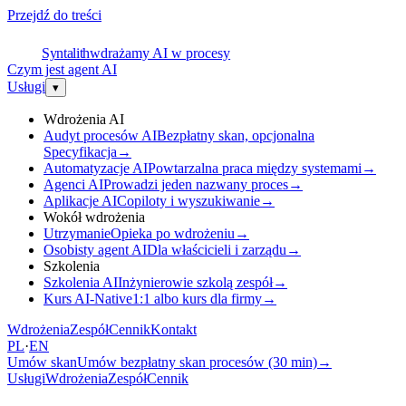
Przejdź do treści
S
Syntalith
wdrażamy AI w procesy
Czym jest agent AI
Usługi
▾
Wdrożenia AI
Audyt procesów AI
Bezpłatny skan, opcjonalna
Specyfikacja
→
Automatyzacje AI
Powtarzalna praca między systemami
→
Agenci AI
Prowadzi jeden nazwany proces
→
Aplikacje AI
Copiloty i wyszukiwanie
→
Wokół wdrożenia
Utrzymanie
Opieka po wdrożeniu
→
Osobisty agent AI
Dla właścicieli i zarządu
→
Szkolenia
Szkolenia AI
Inżynierowie szkolą zespół
→
Kurs AI-Native
1:1 albo kurs dla firmy
→
Wdrożenia
Zespół
Cennik
Kontakt
PL
·
EN
Umów skan
Umów bezpłatny skan procesów (30 min)
→
Usługi
Wdrożenia
Zespół
Cennik