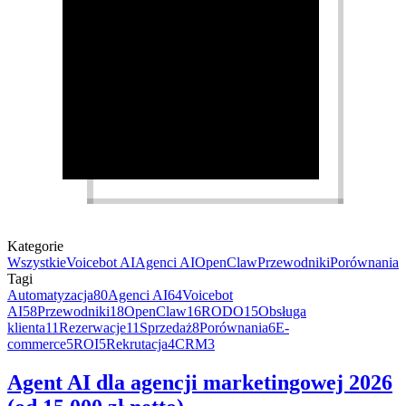
Kategorie
Wszystkie
Voicebot AI
Agenci AI
OpenClaw
Przewodniki
Porównania
Tagi
Automatyzacja
80
Agenci AI
64
Voicebot
AI
58
Przewodniki
18
OpenClaw
16
RODO
15
Obsługa
klienta
11
Rezerwacje
11
Sprzedaż
8
Porównania
6
E-
commerce
5
ROI
5
Rekrutacja
4
CRM
3
Agent AI dla agencji marketingowej 2026