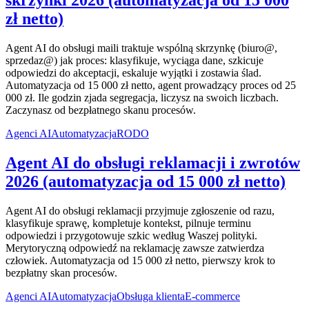
skrzynki 2026 (automatyzacja od 15 000
zł netto)
Agent AI do obsługi maili traktuje wspólną skrzynkę (biuro@,
sprzedaz@) jak proces: klasyfikuje, wyciąga dane, szkicuje
odpowiedzi do akceptacji, eskaluje wyjątki i zostawia ślad.
Automatyzacja od 15 000 zł netto, agent prowadzący proces od 25
000 zł. Ile godzin zjada segregacja, liczysz na swoich liczbach.
Zaczynasz od bezpłatnego skanu procesów.
Agenci AI
Automatyzacja
RODO
Agent AI do obsługi reklamacji i zwrotów
2026 (automatyzacja od 15 000 zł netto)
Agent AI do obsługi reklamacji przyjmuje zgłoszenie od razu,
klasyfikuje sprawę, kompletuje kontekst, pilnuje terminu
odpowiedzi i przygotowuje szkic według Waszej polityki.
Merytoryczną odpowiedź na reklamację zawsze zatwierdza
człowiek. Automatyzacja od 15 000 zł netto, pierwszy krok to
bezpłatny skan procesów.
Agenci AI
Automatyzacja
Obsługa klienta
E-commerce