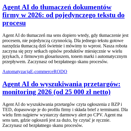
Agent AI do tłumaczeń dokumentów
firmy w 2026: od pojedynczego tekstu do
procesu
Agent AI do tłumaczeń ma sens dopiero wtedy, gdy tłumaczenie jest
procesem, nie pojedynczą czynnością. Dla jednego tekstu gotowe
narzędzia tłumaczą dziś świetnie i mówimy to wprost. Nasza robota
zaczyna się przy setkach opisów produktów miesięcznie w wielu
językach, z firmowym glosariuszem, tonem marki i automatycznym
przepływem. Zaczynasz od bezpłatnego skanu procesów.
Automatyzacja
E-commerce
RODO
Agent AI do wyszukiwania przetargów:
monitoring 2026 (od 25 000 zł netto)
Agent AI do wyszukiwania przetargów czyta ogłoszenia z BZP i
TED, dopasowuje je do profilu firmy i składa brief z terminami. Dla
wielu firm najpierw wystarczy darmowy alert po CPV. Agent ma
sens tam, gdzie ogłoszeń jest za dużo, by czytać je ręcznie.
Zaczynasz od bezpłatnego skanu procesów.