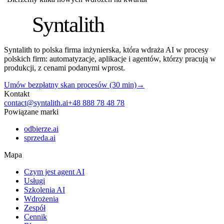
S
Syntalith
Syntalith to polska firma inżynierska, która wdraża AI w procesy
polskich firm: automatyzacje, aplikacje i agentów, którzy pracują w
produkcji, z cenami podanymi wprost.
Umów bezpłatny skan procesów (30 min)
→
Kontakt
contact@syntalith.ai
+48 888 78 48 78
Powiązane marki
odbierze.ai
sprzeda.ai
Mapa
Czym jest agent AI
Usługi
Szkolenia AI
Wdrożenia
Zespół
Cennik