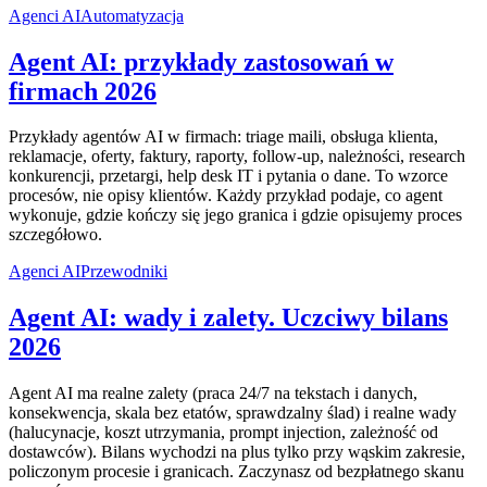
Agenci AI
Automatyzacja
Agent AI: przykłady zastosowań w
firmach 2026
Przykłady agentów AI w firmach: triage maili, obsługa klienta,
reklamacje, oferty, faktury, raporty, follow-up, należności, research
konkurencji, przetargi, help desk IT i pytania o dane. To wzorce
procesów, nie opisy klientów. Każdy przykład podaje, co agent
wykonuje, gdzie kończy się jego granica i gdzie opisujemy proces
szczegółowo.
Agenci AI
Przewodniki
Agent AI: wady i zalety. Uczciwy bilans
2026
Agent AI ma realne zalety (praca 24/7 na tekstach i danych,
konsekwencja, skala bez etatów, sprawdzalny ślad) i realne wady
(halucynacje, koszt utrzymania, prompt injection, zależność od
dostawców). Bilans wychodzi na plus tylko przy wąskim zakresie,
policzonym procesie i granicach. Zaczynasz od bezpłatnego skanu