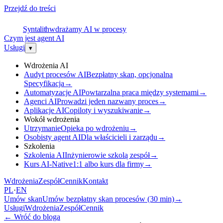
Przejdź do treści
S
Syntalith
wdrażamy AI w procesy
Czym jest agent AI
Usługi
▾
Wdrożenia AI
Audyt procesów AI
Bezpłatny skan, opcjonalna
Specyfikacja
→
Automatyzacje AI
Powtarzalna praca między systemami
→
Agenci AI
Prowadzi jeden nazwany proces
→
Aplikacje AI
Copiloty i wyszukiwanie
→
Wokół wdrożenia
Utrzymanie
Opieka po wdrożeniu
→
Osobisty agent AI
Dla właścicieli i zarządu
→
Szkolenia
Szkolenia AI
Inżynierowie szkolą zespół
→
Kurs AI-Native
1:1 albo kurs dla firmy
→
Wdrożenia
Zespół
Cennik
Kontakt
PL
·
EN
Umów skan
Umów bezpłatny skan procesów (30 min)
→
Usługi
Wdrożenia
Zespół
Cennik
←
Wróć do bloga