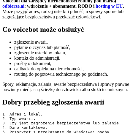
Voicebot dla zarządcy nieruchomości robimy pod marką
odbierze.ai
: wdrożenie + abonament, RODO i
hosting w EU
.
Może przyjąć adres, rodzaj usterki i pilność, a sprawy sporne lub
zagrażające bezpieczeństwu przekazać człowiekowi.
Co voicebot może obsłużyć
zgłoszenie awarii,
pytanie o czynsz lub płatność,
zgłoszenie usterki w lokalu,
kontakt do administracji,
prośbę o dokument,
callback do opiekuna nieruchomości,
routing do pogotowia technicznego po godzinach.
Spory, reklamacje, zalania, awarie bezpieczeństwa i sprawy prawne
powinny mieć jasną ścieżkę do człowieka albo służb technicznych.
Dobry przebieg zgłoszenia awarii
1. Adres i lokal.

2. Typ awarii.

3. Czy jest zagrożenie bezpieczeństwa lub zalanie.

4. Dane kontaktowe.

5. Priorytet i przekazanie do właściwej osoby.