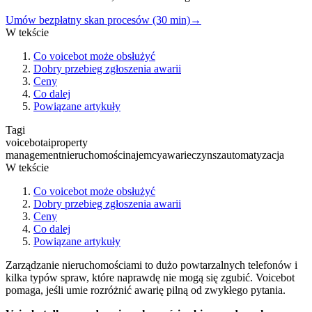
Umów bezpłatny skan procesów (30 min)
→
W tekście
Co voicebot może obsłużyć
Dobry przebieg zgłoszenia awarii
Ceny
Co dalej
Powiązane artykuły
Tagi
voicebot
ai
property
management
nieruchomości
najemcy
awarie
czynsz
automatyzacja
W tekście
Co voicebot może obsłużyć
Dobry przebieg zgłoszenia awarii
Ceny
Co dalej
Powiązane artykuły
Zarządzanie nieruchomościami to dużo powtarzalnych telefonów i
kilka typów spraw, które naprawdę nie mogą się zgubić. Voicebot
pomaga, jeśli umie rozróżnić awarię pilną od zwykłego pytania.