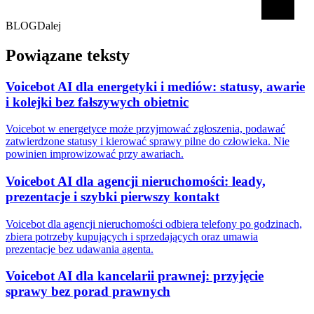
BLOG
Dalej
Powiązane teksty
Voicebot AI dla energetyki i mediów: statusy, awarie
i kolejki bez fałszywych obietnic
Voicebot w energetyce może przyjmować zgłoszenia, podawać
zatwierdzone statusy i kierować sprawy pilne do człowieka. Nie
powinien improwizować przy awariach.
Voicebot AI dla agencji nieruchomości: leady,
prezentacje i szybki pierwszy kontakt
Voicebot dla agencji nieruchomości odbiera telefony po godzinach,
zbiera potrzeby kupujących i sprzedających oraz umawia
prezentacje bez udawania agenta.
Voicebot AI dla kancelarii prawnej: przyjęcie
sprawy bez porad prawnych