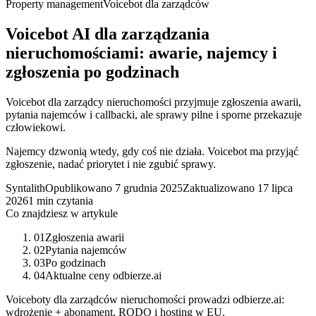
Property management
Voicebot dla zarządców
Voicebot AI dla zarządzania
nieruchomościami: awarie, najemcy i
zgłoszenia po godzinach
Voicebot dla zarządcy nieruchomości przyjmuje zgłoszenia awarii,
pytania najemców i callbacki, ale sprawy pilne i sporne przekazuje
człowiekowi.
Najemcy dzwonią wtedy, gdy coś nie działa. Voicebot ma przyjąć
zgłoszenie, nadać priorytet i nie zgubić sprawy.
Syntalith
Opublikowano
7 grudnia 2025
Zaktualizowano
17 lipca
2026
1 min czytania
Co znajdziesz w artykule
01
Zgłoszenia awarii
02
Pytania najemców
03
Po godzinach
04
Aktualne ceny odbierze.ai
Voiceboty dla zarządców nieruchomości prowadzi odbierze.ai:
wdrożenie + abonament, RODO i hosting w EU.