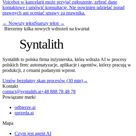
Voicebot w kancelarii może przyjąć zgłoszenie, zebrać dane
kontaktowe i umówić konsultację. Nie powinien udzielać porad
prawnych ani oceniać sprawy za prawnika.
←
Nowszy tekst
Starszy tekst
→
Bierzemy kilka nowych wdrożeń na kwartał
S
Syntalith
Syntalith to polska firma inżynierska, która wdraża AI w procesy
polskich firm: automatyzacje, aplikacje i agentów, którzy pracują w
produkcji, z cenami podanymi wprost.
Umów bezpłatny skan procesów (30 min)
→
Kontakt
contact@syntalith.ai
+48 888 78 48 78
Powiązane marki
odbierze.ai
sprzeda.ai
Mapa
Czym jest agent AI