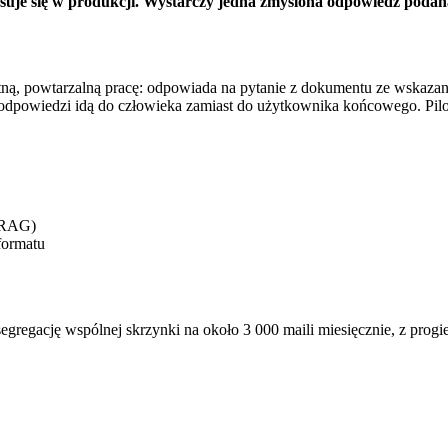
uje się w produkcji. Wystarczy jedna zmyślona odpowiedź podana 
ą, powtarzalną pracę: odpowiada na pytanie z dokumentu ze wskazanie
dpowiedzi idą do człowieka zamiast do użytkownika końcowego. Pilotaż
(RAG)
formatu
regację wspólnej skrzynki na około 3 000 maili miesięcznie, z prog