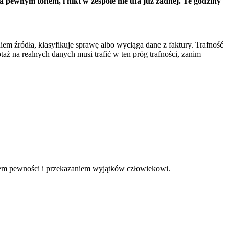
pewnym tonem, i nikt w zespole nie ufa już żadnej. Te godziny
m źródła, klasyfikuje sprawę albo wyciąga dane z faktury. Trafność
 na realnych danych musi trafić w ten próg trafności, zanim
iem pewności i przekazaniem wyjątków człowiekowi.