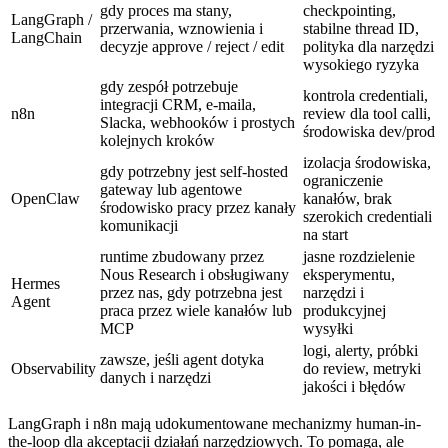
gdy proces ma stany,
checkpointing,
LangGraph /
przerwania, wznowienia i
stabilne thread ID,
LangChain
decyzje approve / reject / edit
polityka dla narzędzi
wysokiego ryzyka
gdy zespół potrzebuje
kontrola credentiali,
integracji CRM, e-maila,
n8n
review dla tool calli,
Slacka, webhooków i prostych
środowiska dev/prod
kolejnych kroków
izolacja środowiska,
gdy potrzebny jest self-hosted
ograniczenie
gateway lub agentowe
OpenClaw
kanałów, brak
środowisko pracy przez kanały
szerokich credentiali
komunikacji
na start
runtime zbudowany przez
jasne rozdzielenie
Nous Research i obsługiwany
eksperymentu,
Hermes
przez nas, gdy potrzebna jest
narzędzi i
Agent
praca przez wiele kanałów lub
produkcyjnej
MCP
wysyłki
logi, alerty, próbki
zawsze, jeśli agent dotyka
Observability
do review, metryki
danych i narzędzi
jakości i błędów
LangGraph i n8n mają udokumentowane mechanizmy human-in-
the-loop dla akceptacji działań narzędziowych. To pomaga, ale