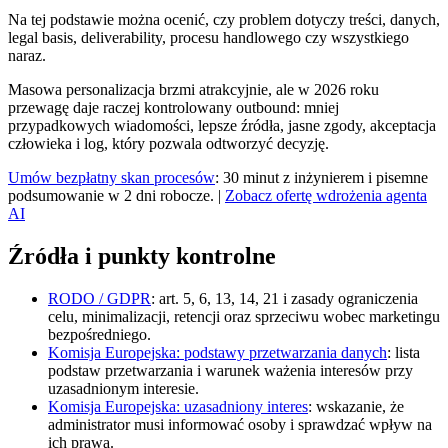
Na tej podstawie można ocenić, czy problem dotyczy treści, danych,
legal basis, deliverability, procesu handlowego czy wszystkiego
naraz.
Masowa personalizacja brzmi atrakcyjnie, ale w 2026 roku
przewagę daje raczej kontrolowany outbound: mniej
przypadkowych wiadomości, lepsze źródła, jasne zgody, akceptacja
człowieka i log, który pozwala odtworzyć decyzję.
Umów bezpłatny skan procesów
: 30 minut z inżynierem i pisemne
podsumowanie w 2 dni robocze. |
Zobacz ofertę wdrożenia agenta
AI
Źródła i punkty kontrolne
RODO / GDPR
: art. 5, 6, 13, 14, 21 i zasady ograniczenia
celu, minimalizacji, retencji oraz sprzeciwu wobec marketingu
bezpośredniego.
Komisja Europejska: podstawy przetwarzania danych
: lista
podstaw przetwarzania i warunek ważenia interesów przy
uzasadnionym interesie.
Komisja Europejska: uzasadniony interes
: wskazanie, że
administrator musi informować osoby i sprawdzać wpływ na
ich prawa.