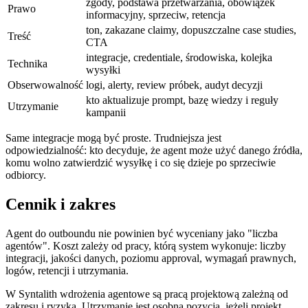
zgody, podstawa przetwarzania, obowiązek
Prawo
informacyjny, sprzeciw, retencja
ton, zakazane claimy, dopuszczalne case studies,
Treść
CTA
integracje, credentiale, środowiska, kolejka
Technika
wysyłki
Obserwowalność
logi, alerty, review próbek, audyt decyzji
kto aktualizuje prompt, bazę wiedzy i reguły
Utrzymanie
kampanii
Same integracje mogą być proste. Trudniejsza jest
odpowiedzialność: kto decyduje, że agent może użyć danego źródła,
komu wolno zatwierdzić wysyłkę i co się dzieje po sprzeciwie
odbiorcy.
Cennik i zakres
Agent do outboundu nie powinien być wyceniany jako "liczba
agentów". Koszt zależy od pracy, którą system wykonuje: liczby
integracji, jakości danych, poziomu approval, wymagań prawnych,
logów, retencji i utrzymania.
W Syntalith wdrożenia agentowe są pracą projektową zależną od
zakresu i ryzyka. Utrzymanie jest osobną pozycją, jeżeli projekt