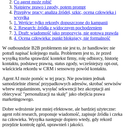
Co agent może robić
Najpierw prawo i zgody, potem prompt
Przepływ pracy: analiza źródeł, szkic, ocena człowieka i
wysyłka
1. Wejście: tylko rekordy dopuszczone do kampanii
2. Research: źródła z widocznym pochodzeniem
3. Draft: wiadomość jako propozycja, nie gotowa prawda
4. Ocena człowieka: punkt blokujący, nie formalność
W outboundzie B2B problemem nie jest to, że handlowiec nie
potrafi napisać kolejnego maila. Problemem jest to, że przed
wysyłką trzeba sprawdzić kontekst firmy, rolę odbiorcy, historię
kontaktu, podstawę prawną, status zgody, wcześniejszy opt-out,
właściciela rekordu w CRM i sensowny powód kontaktu.
Agent AI może pomóc w tej pracy. Nie powinien jednak
samodzielnie zbierać przypadkowych adresów, skrobać serwisów
wbrew regulaminom, wysyłać sekwencji bez akceptacji ani
obiecywać "personalizacji na skalę" jako obejścia prawa
marketingowego.
Dobre wdrożenie jest mniej efektowne, ale bardziej użyteczne:
agent robi research, proponuje wiadomość, zapisuje źródła i czeka
na człowieka. Wysyłka następuje dopiero wtedy, gdy rekord
przejdzie kontrolę zgód, uprawnień i jakości.