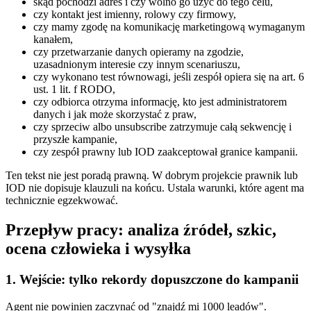
skąd pochodzi adres i czy wolno go użyć do tego celu,
czy kontakt jest imienny, rolowy czy firmowy,
czy mamy zgodę na komunikację marketingową wymaganym
kanałem,
czy przetwarzanie danych opieramy na zgodzie,
uzasadnionym interesie czy innym scenariuszu,
czy wykonano test równowagi, jeśli zespół opiera się na art. 6
ust. 1 lit. f RODO,
czy odbiorca otrzyma informację, kto jest administratorem
danych i jak może skorzystać z praw,
czy sprzeciw albo unsubscribe zatrzymuje całą sekwencję i
przyszłe kampanie,
czy zespół prawny lub IOD zaakceptował granice kampanii.
Ten tekst nie jest poradą prawną. W dobrym projekcie prawnik lub
IOD nie dopisuje klauzuli na końcu. Ustala warunki, które agent ma
technicznie egzekwować.
Przepływ pracy: analiza źródeł, szkic,
ocena człowieka i wysyłka
1. Wejście: tylko rekordy dopuszczone do kampanii
Agent nie powinien zaczynać od "znajdź mi 1000 leadów".