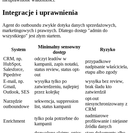
Integracje i uprawnienia
Agent do outboundu zwykle dotyka danych sprzedażowych,
marketingowych i prawnych. Dlatego dostęp "admin do
wszystkiego" jest złym startem.
Minimalny sensowny
System
Ryzyko
dostęp
CRM, np.
odczyt leadów w
przypadkowe
HubSpot,
kampanii, zapis notatki,
nadpisanie właściciela,
Salesforce,
status review, status opt-
etapu albo zgody
Pipedrive
out
E-mail, np.
wysyłka tylko po
wysyłka bez review,
Gmail,
zatwierdzeniu, najlepiej
brak śladu kto
Outlook, SES
przez kolejkę
zatwierdził
opt-out
Narzędzie
sekwencja, suppression
niesynchronizowany z
outboundowe
list, status kampanii
CRM
nadmiarowe
tylko pola potrzebne do
Enrichment
profilowanie i niejasne
kampanii
źródła danych
dozwolone claimy, opisy
stare dokumenty albo