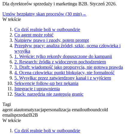
Dla dyrektorów sprzedaży i marketingu B2B. Styczeń 2026.
Umów bezpłatny skan procesów (30 min)
→
W tekście
Co dziś realnie boli w outboundzie
Co agent może robić
Najpierw prawo i zgody, potem prompt
Przepływ pracy: analiza źródeł, szkic, ocena człowieka i
wysyłka
1. Wejście: tylko rekordy dopuszczone do kampanii
2. Research: źródła z widocznym pochodzeniem
3. Draft: wiadomość jako propozycja, nie gotowa prawda
4. Ocena człowieka: punkt blokujący, nie formalność
5. Wysyłka: przez zatwierdzony kanał i z wyjściem
Sekwencje follow-up bez nękania
Integracje i uprawnienia
Stack: narzędzia nie zastępują granic
Tagi
agent ai
automatyzacja
personalizacja email
outbound
cold
email
sprzedaż
B2B
W tekście
Co dziś realnie boli w outboundzie