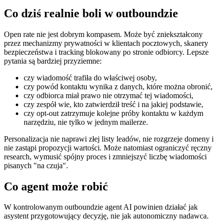
Co dziś realnie boli w outboundzie
Open rate nie jest dobrym kompasem. Może być zniekształcony
przez mechanizmy prywatności w klientach pocztowych, skanery
bezpieczeństwa i tracking blokowany po stronie odbiorcy. Lepsze
pytania są bardziej przyziemne:
czy wiadomość trafiła do właściwej osoby,
czy powód kontaktu wynika z danych, które można obronić,
czy odbiorca miał prawo nie otrzymać tej wiadomości,
czy zespół wie, kto zatwierdził treść i na jakiej podstawie,
czy opt-out zatrzymuje kolejne próby kontaktu w każdym
narzędziu, nie tylko w jednym mailerze.
Personalizacja nie naprawi złej listy leadów, nie rozgrzeje domeny i
nie zastąpi propozycji wartości. Może natomiast ograniczyć ręczny
research, wymusić spójny proces i zmniejszyć liczbę wiadomości
pisanych "na czuja".
Co agent może robić
W kontrolowanym outboundzie agent AI powinien działać jak
asystent przygotowujący decyzję, nie jak autonomiczny nadawca.