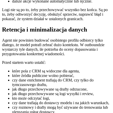
dalsze akcje wykonane automatycznie lub ręcznie.
Logi nie są po to, żeby przechowywać wszystko bez końca. Są po
to, żeby odtworzyć decyzję, obsłużyć sprzeciw, naprawić błąd i
pokazać, że system działał w ustalonych granicach.
Retencja i minimalizacja danych
Agent nie powinien budować osobistego profilu odbiorcy tylko
dlatego, że model potrafi zebrać dużo kontekstu. W outboundzie
wystarczy tyle danych, ile potrzeba do oceny dopasowania i
przygotowania konkretnej wiadomości.
Przed startem warto ustalić:
które pola z CRM są widoczne dla agenta,
które źródła publiczne wolno pobierać,
czy dane enrichment trafiają do CRM, czy tylko do
tymczasowego draftu,
jak długo przechowywane są drafty odrzucone,
jak długo przechowywane są logi wysyłki i review,
kto może odczytać logi,
czy dane trafiają do dostawcy modelu i na jakich warunkach,
czy rozmowy i drafty mogą być używane do trenowania lub
ulepszania usług dostawcy,