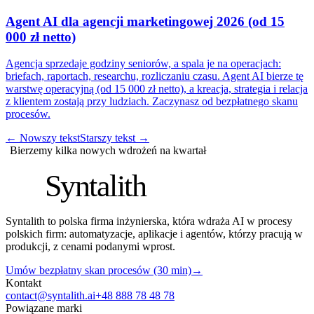
Agent AI dla agencji marketingowej 2026 (od 15
000 zł netto)
Agencja sprzedaje godziny seniorów, a spala je na operacjach:
briefach, raportach, researchu, rozliczaniu czasu. Agent AI bierze tę
warstwę operacyjną (od 15 000 zł netto), a kreacja, strategia i relacja
z klientem zostają przy ludziach. Zaczynasz od bezpłatnego skanu
procesów.
←
Nowszy tekst
Starszy tekst
→
Bierzemy kilka nowych wdrożeń na kwartał
S
Syntalith
Syntalith to polska firma inżynierska, która wdraża AI w procesy
polskich firm: automatyzacje, aplikacje i agentów, którzy pracują w
produkcji, z cenami podanymi wprost.
Umów bezpłatny skan procesów (30 min)
→
Kontakt
contact@syntalith.ai
+48 888 78 48 78
Powiązane marki