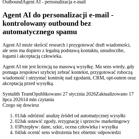
Outbound
Agent AI - personalizacja e-mail
Agent AI do personalizacji e-mail -
kontrolowany outbound bez
automatycznego spamu
Agent AI może skrócić research i przygotować draft wiadomości,
ale sens ma dopiero z legalną podstawą kontaktu, unsubscribe,
logami i akceptacją człowieka.
Agent AI nie jest licencją na masową wysyłkę. Ma sens wtedy, gdy
pomaga zespołowi szybciej zebrać kontekst, przygotować roboczą
wiadomość i utrzymać kontrolę nad zgodami, CRM, opt-outem oraz
akceptacją przed wysyłką.
Syntalith Team
Opublikowano
27 stycznia 2026
Zaktualizowano
17
lipca 2026
14 min czytania
Czego się dowiesz
01
Jak odróżnić analizę źródeł od automatycznej wysyłki
02
Jak ustawić zgody, rezygnację i sprzeciw marketingowy
03
Przepływ: dane, szkic, ocena człowieka i wysyłka
04
Jak ocenić sens wdrożenia bez obietnic odpowiedzi