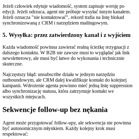
Jeżeli człowiek edytuje wiadomość, system zapisuje wersję po
edycji. Jeżeli odrzuca, agent nie próbuje wysyłać innym kanałem.
Jeżeli oznacza "nie kontaktować", rekord trafia na listę blokad
synchronizowaną z CRM i narzędziem mailingowym.
5. Wysyłka: przez zatwierdzony kanał i z wyjściem
Każda wiadomość powinna zawierać realną ścieżkę rezygnacji z
dalszego kontaktu. W B2B nie zawsze musi to wyglądać jak link
newsletterowy, ale musi być łatwe do wykonania i technicznie
skuteczne.
Najczęstszy błąd: unsubscribe działa w jednym narzędziu
outboundowym, ale CRM dalej kwalifikuje kontakt do kolejnej
kampanii. Wdrożenie agenta powinno mieć jedną listę suppression
albo synchronizację statusu, która zatrzymuje kontakt we
wszystkich miejscach.
Sekwencje follow-up bez nękania
Agent może przygotować follow-upy, ale sekwencja nie powinna
być autonomicznym młynkiem. Każdy kolejny krok musi
respektować: