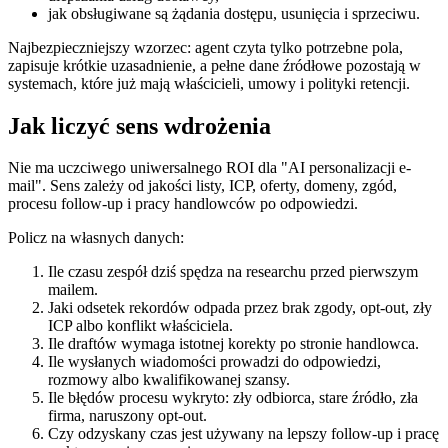
jak obsługiwane są żądania dostępu, usunięcia i sprzeciwu.
Najbezpieczniejszy wzorzec: agent czyta tylko potrzebne pola,
zapisuje krótkie uzasadnienie, a pełne dane źródłowe pozostają w
systemach, które już mają właścicieli, umowy i polityki retencji.
Jak liczyć sens wdrożenia
Nie ma uczciwego uniwersalnego ROI dla "AI personalizacji e-
mail". Sens zależy od jakości listy, ICP, oferty, domeny, zgód,
procesu follow-up i pracy handlowców po odpowiedzi.
Policz na własnych danych:
Ile czasu zespół dziś spędza na researchu przed pierwszym
mailem.
Jaki odsetek rekordów odpada przez brak zgody, opt-out, zły
ICP albo konflikt właściciela.
Ile draftów wymaga istotnej korekty po stronie handlowca.
Ile wysłanych wiadomości prowadzi do odpowiedzi,
rozmowy albo kwalifikowanej szansy.
Ile błędów procesu wykryto: zły odbiorca, stare źródło, zła
firma, naruszony opt-out.
Czy odzyskany czas jest używany na lepszy follow-up i pracę