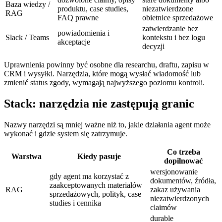
Baza wiedzy /
produktu, case studies,
niezatwierdzone
RAG
FAQ prawne
obietnice sprzedażowe
zatwierdzanie bez
powiadomienia i
Slack / Teams
kontekstu i bez logu
akceptacje
decyzji
Uprawnienia powinny być osobne dla researchu, draftu, zapisu w
CRM i wysyłki. Narzędzia, które mogą wysłać wiadomość lub
zmienić status zgody, wymagają najwyższego poziomu kontroli.
Stack: narzędzia nie zastępują granic
Nazwy narzędzi są mniej ważne niż to, jakie działania agent może
wykonać i gdzie system się zatrzymuje.
Co trzeba
Warstwa
Kiedy pasuje
dopilnować
wersjonowanie
gdy agent ma korzystać z
dokumentów, źródła,
zaakceptowanych materiałów
RAG
zakaz używania
sprzedażowych, polityk, case
niezatwierdzonych
studies i cennika
claimów
durable