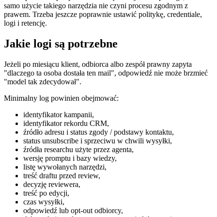
samo użycie takiego narzędzia nie czyni procesu zgodnym z
prawem. Trzeba jeszcze poprawnie ustawić politykę, credentiale,
logi i retencję.
Jakie logi są potrzebne
Jeżeli po miesiącu klient, odbiorca albo zespół prawny zapyta
"dlaczego ta osoba dostała ten mail", odpowiedź nie może brzmieć
"model tak zdecydował".
Minimalny log powinien obejmować:
identyfikator kampanii,
identyfikator rekordu CRM,
źródło adresu i status zgody / podstawy kontaktu,
status unsubscribe i sprzeciwu w chwili wysyłki,
źródła researchu użyte przez agenta,
wersję promptu i bazy wiedzy,
listę wywołanych narzędzi,
treść draftu przed review,
decyzję reviewera,
treść po edycji,
czas wysyłki,
odpowiedź lub opt-out odbiorcy,