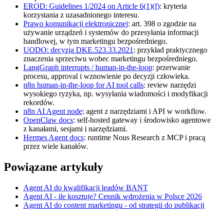
EROD: Guidelines 1/2024 on Article 6(1)(f)
: kryteria
korzystania z uzasadnionego interesu.
Prawo komunikacji elektronicznej
: art. 398 o zgodzie na
używanie urządzeń i systemów do przesyłania informacji
handlowej, w tym marketingu bezpośredniego.
UODO: decyzja DKE.523.33.2021
: przykład praktycznego
znaczenia sprzeciwu wobec marketingu bezpośredniego.
LangGraph interrupts / human-in-the-loop
: przerwanie
procesu, approval i wznowienie po decyzji człowieka.
n8n human-in-the-loop for AI tool calls
: review narzędzi
wysokiego ryzyka, np. wysyłania wiadomości i modyfikacji
rekordów.
n8n AI Agent node
: agent z narzędziami i API w workflow.
OpenClaw docs
: self-hosted gateway i środowisko agentowe
z kanałami, sesjami i narzędziami.
Hermes Agent docs
: runtime Nous Research z MCP i pracą
przez wiele kanałów.
Powiązane artykuły
Agent AI do kwalifikacji leadów BANT
Agent AI - ile kosztuje? Cennik wdrożenia w Polsce 2026
Agent AI do content marketingu - od strategii do publikacji