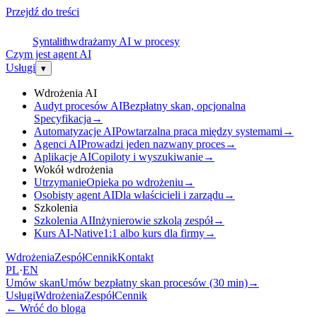
Przejdź do treści
S
Syntalith
wdrażamy AI w procesy
Czym jest agent AI
Usługi
▾
Wdrożenia AI
Audyt procesów AI
Bezpłatny skan, opcjonalna
Specyfikacja
→
Automatyzacje AI
Powtarzalna praca między systemami
→
Agenci AI
Prowadzi jeden nazwany proces
→
Aplikacje AI
Copiloty i wyszukiwanie
→
Wokół wdrożenia
Utrzymanie
Opieka po wdrożeniu
→
Osobisty agent AI
Dla właścicieli i zarządu
→
Szkolenia
Szkolenia AI
Inżynierowie szkolą zespół
→
Kurs AI-Native
1:1 albo kurs dla firmy
→
Wdrożenia
Zespół
Cennik
Kontakt
PL
·
EN
Umów skan
Umów bezpłatny skan procesów (30 min)
→
Usługi
Wdrożenia
Zespół
Cennik
←
Wróć do bloga