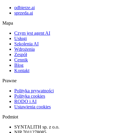
odbierze.ai
sprzeda.ai
Mapa
Czym jest agent AI
Usługi
Szkolenia AI
Wdrożenia
Zespół
Cennik
Blog
Kontakt
Prawne
Polityka prywatności
Polityka cookies
RODO i AI
Ustawienia cookies
Podmiot
SYNTALITH sp. z o.o.
NIP
7011278085