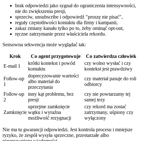
brak odpowiedzi jako sygnał do ograniczenia intensywności,
nie do zwiększenia presji,
sprzeciw, unsubscribe i odpowiedź "proszę nie pisać",
reguły częstotliwości kontaktu dla firmy i kampanii,
zakaz zmiany kanału tylko po to, żeby ominąć opt-out,
ręczne zatrzymanie przez właściciela rekordu.
Sensowna sekwencja może wyglądać tak:
Krok
Co agent przygotowuje
Co zatwierdza człowiek
krótki kontekst i powód
czy wolno wysłać i czy
E-mail 1
kontaktu
kontekst jest prawdziwy
doprecyzowanie wartości
Follow-up
czy materiał pasuje do roli
albo materiał do
1
odbiorcy
przeczytania
Follow-up
inny kąt problemu, bez
czy nie powtarzamy tej
2
presji
samej tezy
uprzejme zamknięcie
czy rekord ma zostać
Zamknięcie
wątku i wyraźna
zatrzymany, uśpiony czy
możliwość rezygnacji
wyłączony
Nie ma tu gwarancji odpowiedzi. Jest kontrola procesu i mniejsze
ryzyko, że zespół wysyła sprzeczne, przestarzałe albo
nieuprawnione wiadomości.