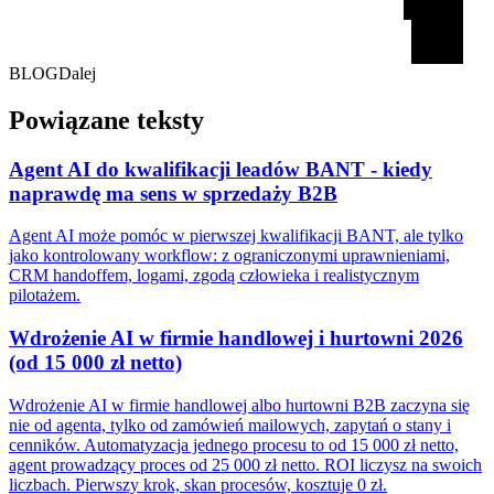
BLOG
Dalej
Powiązane teksty
Agent AI do kwalifikacji leadów BANT - kiedy
naprawdę ma sens w sprzedaży B2B
Agent AI może pomóc w pierwszej kwalifikacji BANT, ale tylko
jako kontrolowany workflow: z ograniczonymi uprawnieniami,
CRM handoffem, logami, zgodą człowieka i realistycznym
pilotażem.
Wdrożenie AI w firmie handlowej i hurtowni 2026
(od 15 000 zł netto)
Wdrożenie AI w firmie handlowej albo hurtowni B2B zaczyna się
nie od agenta, tylko od zamówień mailowych, zapytań o stany i
cenników. Automatyzacja jednego procesu to od 15 000 zł netto,
agent prowadzący proces od 25 000 zł netto. ROI liczysz na swoich
liczbach. Pierwszy krok, skan procesów, kosztuje 0 zł.