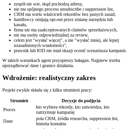
zespół nie wie, skąd pochodzą adresy,
nie ma spójnego procesu unsubscribe i suppression list,
CRM ma wielu właścicieli rekordów bez jasnych zasad,
handlowcy omijają opt-out przez zmianę narzędzia lub
kanału,
firma nie ma zaakceptowanych claimów sprzedażowych,
nie ma osoby odpowiedzialnej za review,
celem jest "wysłać więcej", a nie "wysłać mniej, ale lepiej
uzasadnionych wiadomości",
prawnik lub IOD nie miał okazji ocenić scenariusza kampanii.
W takich warunkach agent przyspieszy bałagan. Najpierw trzeba
uporządkować dane i granice działania.
Wdrożenie: realistyczny zakres
Projekt zwykle składa się z kilku strumieni pracy:
Strumień
Decyzje do podjęcia
kto wybiera rekordy, kto zatwierdza, kto
Proces
zatrzymuje kampanię
pola CRM, źródła researchu, suppression list,
Dane
historia kontaktu