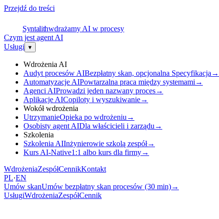
Przejdź do treści
S
Syntalith
wdrażamy AI w procesy
Czym jest agent AI
Usługi
▾
Wdrożenia AI
Audyt procesów AI
Bezpłatny skan, opcjonalna Specyfikacja
→
Automatyzacje AI
Powtarzalna praca między systemami
→
Agenci AI
Prowadzi jeden nazwany proces
→
Aplikacje AI
Copiloty i wyszukiwanie
→
Wokół wdrożenia
Utrzymanie
Opieka po wdrożeniu
→
Osobisty agent AI
Dla właścicieli i zarządu
→
Szkolenia
Szkolenia AI
Inżynierowie szkolą zespół
→
Kurs AI-Native
1:1 albo kurs dla firmy
→
Wdrożenia
Zespół
Cennik
Kontakt
PL
·
EN
Umów skan
Umów bezpłatny skan procesów (30 min)
→
Usługi
Wdrożenia
Zespół
Cennik