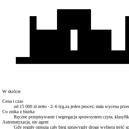
W skrócie
Cena i czas
od 15 000 zł netto · 2–6 tyg.
za jeden proces; stała wycena pr
Co znika z biurka
Ręczne przepisywanie i segregacja spraw
system czyta, klasyfik
Automatyzacja, nie agent
Gdy reguły opisują cały bieg sprawy
gdy drogę wybiera treść sp