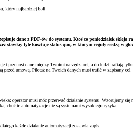
, który najbardziej boli
zepisuje dane z PDF-ów do systemu. Ktoś co poniedziałek skleja r
zez stawkę: tyle kosztuje status quo, w którym reguły siedzą w głow
uje i przenosi dane między Twoimi narzędziami, a do ludzi trafiają tyl
ceną przed umową. Pilotaż na Twoich danych musi trafić w zapisany cel
ka: operator musi móc przerwać działanie systemu. Wzorujemy się na
eka, choć te automatyzacje nie są systemami wysokiego ryzyka.
latego każde działanie automatyzacji zostawia zapis.