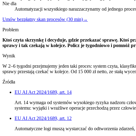
Nie dla
Automatyzacji wszystkiego naraz
zaczynamy od jednego procesu
Umów bezpłatny skan procesów (30 min)
→
Problem
Ktoś czyta skrzynkę i decyduje, gdzie przekazać sprawę. Ktoś pr
sprawy i tak czekają w kolejce. Policz je tygodniowo i pomnóż pr
Wynik
W 2–6 tygodni przejmujemy jeden taki proces: system czyta, klasyfik
sprawy przestają czekać w kolejce. Od 15 000 zł netto, ze stałą wy
Źródła
EU AI Act 2024/1689, art. 14
Art. 14 wymaga od systemów wysokiego ryzyka nadzoru człowie
systemu: wyjątki i wrażliwe operacje przechodzą przez człowi
EU AI Act 2024/1689, art. 12
Automatyczne logi muszą wystarczać do odtworzenia zdarzeń, d