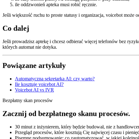
ile oddzwonień apteka musi robić ręcznie.
Jeśli większość ruchu to proste statusy i organizacja, voicebot może 
Co dalej
Jeśli prowadzisz aptekę i chcesz odbierać więcej telefonów bez ry
których automat nie dotyka.
Powiązane artykuły
Automatyczna sekretarka AI: czy warto?
Ile kosztuje voicebot AI?
Voicebot AI vs IVR
Bezpłatny skan procesów
Zacznij od bezpłatnego skanu procesów.
30 minut z inżynierem, który będzie budował, nie z handlowce
Przegląd procesów, które kosztują Cię najwięcej czasu i pienię
Pisemne podsumowanie: co zautomatyzować, w jakiej kolejnoś