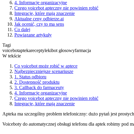
4. Informacje organizacyjne
Czego voicebot apteczny nie powinien robić
Integracje, które mają znaczenie
Aktualne ceny odbierze.ai
Jak ocenić, czy to ma sens
Co dalej
Powiązane artykuły
Tagi
voicebot
apteka
recepty
leki
bot głosowy
farmacja
W tekście
Co voicebot może robić w aptece
Najbezpieczniejsze scenariusze
1. Status odbioru
2. Dostępność produktu
3. Callback do farmaceuty
4. Informacje organizacyjne
Czego voicebot apteczny nie powinien robić
Integracje, które mają znaczenie
Apteka ma szczególny problem telefoniczny: dużo pytań jest prostyc
Voiceboty do automatycznej obsługi telefonu dla aptek robimy pod 