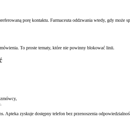
i preferowaną porę kontaktu. Farmaceuta oddzwania wtedy, gdy może s
amówienia. To proste tematy, które nie powinny blokować linii.
ć
rozmówcy,
.
ens. Apteka zyskuje dostępny telefon bez przenoszenia odpowiedzialnoś