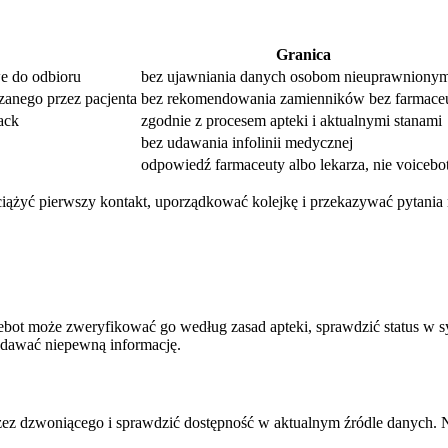
Granica
e do odbioru
bez ujawniania danych osobom nieuprawniony
zanego przez pacjenta
bez rekomendowania zamienników bez farmace
ack
zgodnie z procesem apteki i aktualnymi stanami
bez udawania infolinii medycznej
odpowiedź farmaceuty albo lekarza, nie voicebo
dciążyć pierwszy kontakt, uporządkować kolejkę i przekazywać pytania
ebot może zweryfikować go według zasad apteki, sprawdzić status w sy
podawać niepewną informację.
zez dzwoniącego i sprawdzić dostępność w aktualnym źródle danych. 