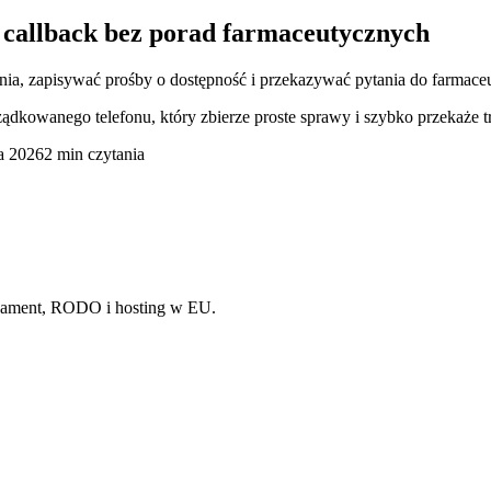
 i callback bez porad farmaceutycznych
enia, zapisywać prośby o dostępność i przekazywać pytania do farmace
ądkowanego telefonu, który zbierze proste sprawy i szybko przekaże t
ca 2026
2 min czytania
onament, RODO i hosting w EU.