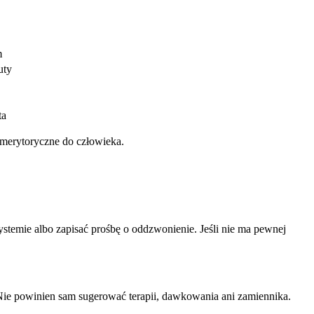
m
uty
ta
 merytoryczne do człowieka.
stemie albo zapisać prośbę o oddzwonienie. Jeśli nie ma pewnej
Nie powinien sam sugerować terapii, dawkowania ani zamiennika.