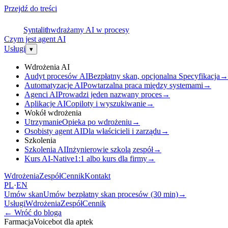
Przejdź do treści
S
Syntalith
wdrażamy AI w procesy
Czym jest agent AI
Usługi
▾
Wdrożenia AI
Audyt procesów AI
Bezpłatny skan, opcjonalna Specyfikacja
→
Automatyzacje AI
Powtarzalna praca między systemami
→
Agenci AI
Prowadzi jeden nazwany proces
→
Aplikacje AI
Copiloty i wyszukiwanie
→
Wokół wdrożenia
Utrzymanie
Opieka po wdrożeniu
→
Osobisty agent AI
Dla właścicieli i zarządu
→
Szkolenia
Szkolenia AI
Inżynierowie szkolą zespół
→
Kurs AI-Native
1:1 albo kurs dla firmy
→
Wdrożenia
Zespół
Cennik
Kontakt
PL
·
EN
Umów skan
Umów bezpłatny skan procesów (30 min)
→
Usługi
Wdrożenia
Zespół
Cennik
←
Wróć do bloga
Farmacja
Voicebot dla aptek