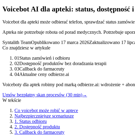
Voicebot AI dla apteki: status, dostępność
Voicebot dla apteki może odbierać telefon, sprawdzać status zamówi
Apteka nie potrzebuje robota od porad medycznych. Potrzebuje uporz
Syntalith Team
Opublikowano
17 marca 2026
Zaktualizowano
17 lip
Co znajdziesz w artykule
01
Status zamówień i odbioru
02
Dostępność produktów bez doradzania terapii
03
Callback do farmaceuty
04
Aktualne ceny odbierze.ai
Voiceboty dla aptek robimy pod marką odbierze.ai: wdrożenie + ab
Umów bezpłatny skan procesów (30 min)
→
W tekście
Co voicebot może robić w aptece
Najbezpieczniejsze scenariusze
1. Status odbioru
2. Dostępność produktu
3. Callback do farmaceuty