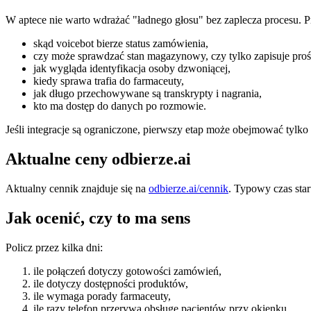
W aptece nie warto wdrażać "ładnego głosu" bez zaplecza procesu. Prz
skąd voicebot bierze status zamówienia,
czy może sprawdzać stan magazynowy, czy tylko zapisuje proś
jak wygląda identyfikacja osoby dzwoniącej,
kiedy sprawa trafia do farmaceuty,
jak długo przechowywane są transkrypty i nagrania,
kto ma dostęp do danych po rozmowie.
Jeśli integracje są ograniczone, pierwszy etap może obejmować tylko 
Aktualne ceny odbierze.ai
Aktualny cennik znajduje się na
odbierze.ai/cennik
. Typowy czas star
Jak ocenić, czy to ma sens
Policz przez kilka dni:
ile połączeń dotyczy gotowości zamówień,
ile dotyczy dostępności produktów,
ile wymaga porady farmaceuty,
ile razy telefon przerywa obsługę pacjentów przy okienku,