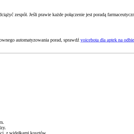
odciążyć zespół. Jeśli prawie każde połączenie jest poradą farmaceutyc
zykownego automatyzowania porad, sprawdź
voicebota dla aptek na odbie
m.
dzy.
ci, z widełkami kosztów.