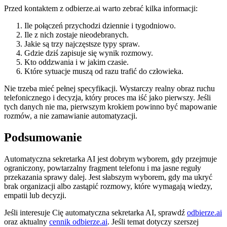
Przed kontaktem z odbierze.ai warto zebrać kilka informacji:
Ile połączeń przychodzi dziennie i tygodniowo.
Ile z nich zostaje nieodebranych.
Jakie są trzy najczęstsze typy spraw.
Gdzie dziś zapisuje się wynik rozmowy.
Kto oddzwania i w jakim czasie.
Które sytuacje muszą od razu trafić do człowieka.
Nie trzeba mieć pełnej specyfikacji. Wystarczy realny obraz ruchu
telefonicznego i decyzja, który proces ma iść jako pierwszy. Jeśli
tych danych nie ma, pierwszym krokiem powinno być mapowanie
rozmów, a nie zamawianie automatyzacji.
Podsumowanie
Automatyczna sekretarka AI jest dobrym wyborem, gdy przejmuje
ograniczony, powtarzalny fragment telefonu i ma jasne reguły
przekazania sprawy dalej. Jest słabszym wyborem, gdy ma ukryć
brak organizacji albo zastąpić rozmowy, które wymagają wiedzy,
empatii lub decyzji.
Jeśli interesuje Cię automatyczna sekretarka AI, sprawdź
odbierze.ai
oraz aktualny
cennik odbierze.ai
. Jeśli temat dotyczy szerszej