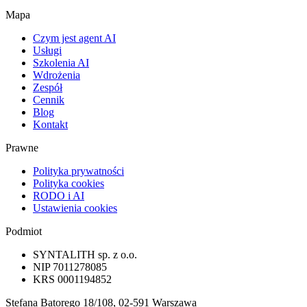
Mapa
Czym jest agent AI
Usługi
Szkolenia AI
Wdrożenia
Zespół
Cennik
Blog
Kontakt
Prawne
Polityka prywatności
Polityka cookies
RODO i AI
Ustawienia cookies
Podmiot
SYNTALITH sp. z o.o.
NIP
7011278085
KRS
0001194852
Stefana Batorego 18/108, 02-591 Warszawa