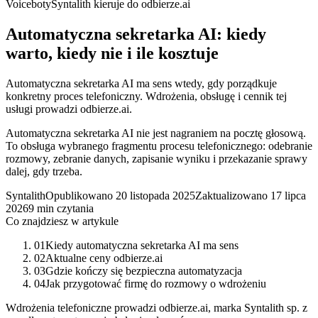
Voiceboty
Syntalith kieruje do odbierze.ai
Automatyczna sekretarka AI: kiedy
warto, kiedy nie i ile kosztuje
Automatyczna sekretarka AI ma sens wtedy, gdy porządkuje
konkretny proces telefoniczny. Wdrożenia, obsługę i cennik tej
usługi prowadzi odbierze.ai.
Automatyczna sekretarka AI nie jest nagraniem na pocztę głosową.
To obsługa wybranego fragmentu procesu telefonicznego: odebranie
rozmowy, zebranie danych, zapisanie wyniku i przekazanie sprawy
dalej, gdy trzeba.
Syntalith
Opublikowano
20 listopada 2025
Zaktualizowano
17 lipca
2026
9 min czytania
Co znajdziesz w artykule
01
Kiedy automatyczna sekretarka AI ma sens
02
Aktualne ceny odbierze.ai
03
Gdzie kończy się bezpieczna automatyzacja
04
Jak przygotować firmę do rozmowy o wdrożeniu
Wdrożenia telefoniczne prowadzi odbierze.ai, marka Syntalith sp. z