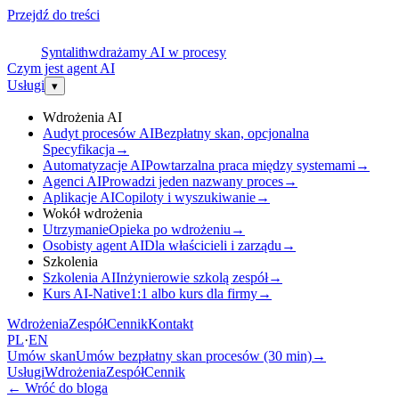
Przejdź do treści
S
Syntalith
wdrażamy AI w procesy
Czym jest agent AI
Usługi
▾
Wdrożenia AI
Audyt procesów AI
Bezpłatny skan, opcjonalna
Specyfikacja
→
Automatyzacje AI
Powtarzalna praca między systemami
→
Agenci AI
Prowadzi jeden nazwany proces
→
Aplikacje AI
Copiloty i wyszukiwanie
→
Wokół wdrożenia
Utrzymanie
Opieka po wdrożeniu
→
Osobisty agent AI
Dla właścicieli i zarządu
→
Szkolenia
Szkolenia AI
Inżynierowie szkolą zespół
→
Kurs AI-Native
1:1 albo kurs dla firmy
→
Wdrożenia
Zespół
Cennik
Kontakt
PL
·
EN
Umów skan
Umów bezpłatny skan procesów (30 min)
→
Usługi
Wdrożenia
Zespół
Cennik
←
Wróć do bloga