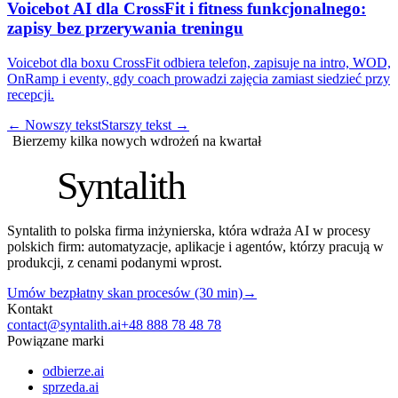
Voicebot AI dla CrossFit i fitness funkcjonalnego:
zapisy bez przerywania treningu
Voicebot dla boxu CrossFit odbiera telefon, zapisuje na intro, WOD,
OnRamp i eventy, gdy coach prowadzi zajęcia zamiast siedzieć przy
recepcji.
←
Nowszy tekst
Starszy tekst
→
Bierzemy kilka nowych wdrożeń na kwartał
S
Syntalith
Syntalith to polska firma inżynierska, która wdraża AI w procesy
polskich firm: automatyzacje, aplikacje i agentów, którzy pracują w
produkcji, z cenami podanymi wprost.
Umów bezpłatny skan procesów (30 min)
→
Kontakt
contact@syntalith.ai
+48 888 78 48 78
Powiązane marki
odbierze.ai
sprzeda.ai