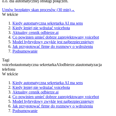
o.o. dla automatycznej obsługi połączeń.
Umów bezpłatny skan procesów (30 min)
→
W tekście
Kiedy automatyczna sekretarka AI ma sens
Kiedy lepiej nie wdrażać voicebota
Aktualny cennik odbierze.ai
Co powinien umieć dobrze zaprojektowany voicebot
Model hybrydowy zwykle jest najbezpieczniejszy
Jak przygotować firmę do rozmowy o wdrożeniu
Podsumowanie
Tagi
voicebot
automatyczna sekretarka
AI
odbierze.ai
automatyzacja
telefonu
W tekście
Kiedy automatyczna sekretarka AI ma sens
Kiedy lepiej nie wdrażać voicebota
Aktualny cennik odbierze.ai
Co powinien umieć dobrze zaprojektowany voicebot
Model hybrydowy zwykle jest najbezpieczniejszy
Jak przygotować firmę do rozmowy o wdrożeniu
Podsumowanie