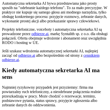
Automatyczna sekretarka AI bywa przedstawiana jako prosty
sposób na "odebranie każdego telefonu". To za mało precyzyjne. W
praktyce nie kupuje się samego głosu ani modnego narzędzia, tylko
obsługę konkretnego procesu: przyjęcie rozmowy, zebranie danych,
wykonanie prostej akcji albo przekazanie sprawy człowiekowi.
Projekty telefoniczne, voiceboty i automatyczna sekretarka AI są
prowadzone przez
odbierze.ai
, markę Syntalith sp. z o.o. dla obsługi
połączeń. Oferta obejmuje wdrożenie i abonament oraz uwzględnia
RODO i hosting w UE.
Jeśli szukasz wdrożenia automatycznej sekretarki AI, najlepiej
zacząć od
odbierze.ai
albo bezpośrednio od strony z
cennikiem
odbierze.ai
.
Kiedy automatyczna sekretarka AI ma
sens
Najmniej ryzykowny przypadek jest przyziemny: firma ma
powtarzalny ruch telefoniczny, a nieodebrane połączenia realnie
przeszkadzają w pracy. Może chodzić o rezerwacje, terminy,
podstawowe pytania, status sprawy, przyjęcie zgłoszenia albo
zebranie danych do oddzwonienia.