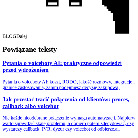
BLOG
Dalej
Powiązane teksty
Pytania o voiceboty AI: praktyczne odpowiedzi
przed wdrożeniem
Pytania o voiceboty AI: koszt, RODO, jakość rozmowy, integracje i
granice zastosowania, zanim podejmiesz decyzję zakupową.
Jak przestać tracić połączenia od klientów: proces,
callback albo voicebot
Nie każde nieodebrane połączenie wymaga automatyzacji. Najpierw
warto sprawdzić skalę problemu, a dopiero potem zdecydować, czy
wystarczy callback, IVR, dyżur czy voicebot od odbierze.ai.