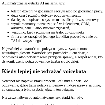
Automatyczna sekretarka AI ma sens, gdy:
telefon dzwoni w godzinach szczytu albo po godzinach pracy,
duża część rozmów dotyczy podobnych spraw,
da się jasno opisać, co system ma ustalić podczas rozmowy,
wynik rozmowy można zapisać w kalendarzu, CRM,
arkuszu, panelu albo systemie zgłoszeń,
wiadomo, kiedy rozmowa ma trafić do człowieka,
firma chce zacząć od jednego lub kilku procesów, a nie od
"AI do wszystkiego".
Najważniejsza wartość nie polega na tym, że system mówi
naturalnym głosem. Wartością jest porządek: klient dostaje
odpowiedź albo potwierdzenie przyjęcia sprawy, a zespół widzi, kto
dzwonił, czego potrzebował i co trzeba zrobić dalej.
Kiedy lepiej nie wdrażać voicebota
Voicebot nie naprawi braku procesu. Jeśli nikt nie wie, kto
oddzwania, gdzie trafia notatka z rozmowy i które sprawy są pilne,
automatyzacja tylko szybciej ujawni ten bałagan.
Nie zaczynałbym od automatycznej sekretarki AI, gdy: