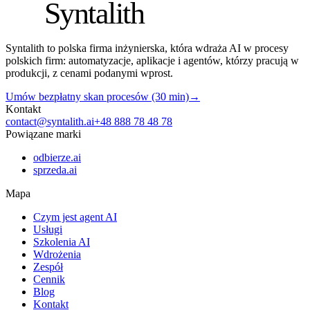
S
Syntalith
Syntalith to polska firma inżynierska, która wdraża AI w procesy
polskich firm: automatyzacje, aplikacje i agentów, którzy pracują w
produkcji, z cenami podanymi wprost.
Umów bezpłatny skan procesów (30 min)
→
Kontakt
contact@syntalith.ai
+48 888 78 48 78
Powiązane marki
odbierze.ai
sprzeda.ai
Mapa
Czym jest agent AI
Usługi
Szkolenia AI
Wdrożenia
Zespół
Cennik
Blog
Kontakt