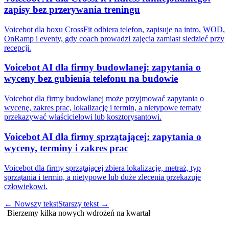
zapisy bez przerywania treningu
Voicebot dla boxu CrossFit odbiera telefon, zapisuje na intro, WOD,
OnRamp i eventy, gdy coach prowadzi zajęcia zamiast siedzieć przy
recepcji.
Voicebot AI dla firmy budowlanej: zapytania o
wyceny bez gubienia telefonu na budowie
Voicebot dla firmy budowlanej może przyjmować zapytania o
wycenę, zakres prac, lokalizację i termin, a nietypowe tematy
przekazywać właścicielowi lub kosztorysantowi.
Voicebot AI dla firmy sprzątającej: zapytania o
wyceny, terminy i zakres prac
Voicebot dla firmy sprzątającej zbiera lokalizację, metraż, typ
sprzątania i termin, a nietypowe lub duże zlecenia przekazuje
człowiekowi.
←
Nowszy tekst
Starszy tekst
→
Bierzemy kilka nowych wdrożeń na kwartał