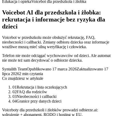
Edukacja i opieka
Voicebot dla przedszkola i żłobka
Voicebot AI dla przedszkola i żłobka:
rekrutacja i informacje bez ryzyka dla
dzieci
Voicebot w przedszkolu może obsłużyć rekrutację, FAQ,
nieobecności i callbacki. Zmiany odbioru dziecka oraz informacje
wrażliwe muszą mieć silną weryfikację i człowieka.
Telefon nie może odciągać wychowawców od dzieci. Ale automat
nie może też sam decydować o odbiorze dziecka.
Syntalith Team
Opublikowano
17 marca 2026
Zaktualizowano
17
lipca 2026
2 min czytania
Co znajdziesz w artykule
01
Rekrutacja i lista oczekujących
02
FAQ dla rodziców
03
Nieobecności i callbacki
04
Granice przy danych dzieci
Voiceboty dla przedszkoli i żłobków prowadzi odbierze.ai:
wdrożenie + abonament, RODO i hosting w EU.