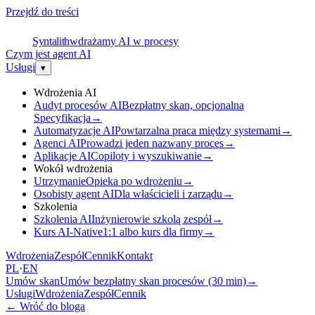
Przejdź do treści
S
Syntalith
wdrażamy AI w procesy
Czym jest agent AI
Usługi
▾
Wdrożenia AI
Audyt procesów AI
Bezpłatny skan, opcjonalna
Specyfikacja
→
Automatyzacje AI
Powtarzalna praca między systemami
→
Agenci AI
Prowadzi jeden nazwany proces
→
Aplikacje AI
Copiloty i wyszukiwanie
→
Wokół wdrożenia
Utrzymanie
Opieka po wdrożeniu
→
Osobisty agent AI
Dla właścicieli i zarządu
→
Szkolenia
Szkolenia AI
Inżynierowie szkolą zespół
→
Kurs AI-Native
1:1 albo kurs dla firmy
→
Wdrożenia
Zespół
Cennik
Kontakt
PL
·
EN
Umów skan
Umów bezpłatny skan procesów (30 min)
→
Usługi
Wdrożenia
Zespół
Cennik
←
Wróć do bloga