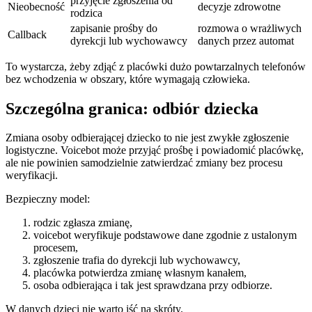
przyjęcie zgłoszenia od
Nieobecność
decyzje zdrowotne
rodzica
zapisanie prośby do
rozmowa o wrażliwych
Callback
dyrekcji lub wychowawcy
danych przez automat
To wystarcza, żeby zdjąć z placówki dużo powtarzalnych telefonów
bez wchodzenia w obszary, które wymagają człowieka.
Szczególna granica: odbiór dziecka
Zmiana osoby odbierającej dziecko to nie jest zwykłe zgłoszenie
logistyczne. Voicebot może przyjąć prośbę i powiadomić placówkę,
ale nie powinien samodzielnie zatwierdzać zmiany bez procesu
weryfikacji.
Bezpieczny model:
rodzic zgłasza zmianę,
voicebot weryfikuje podstawowe dane zgodnie z ustalonym
procesem,
zgłoszenie trafia do dyrekcji lub wychowawcy,
placówka potwierdza zmianę własnym kanałem,
osoba odbierająca i tak jest sprawdzana przy odbiorze.
W danych dzieci nie warto iść na skróty.