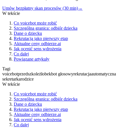
Umów bezpłatny skan procesów (30 min)
→
W tekście
Co voicebot może robić
Szczególna granica: odbiór dziecka
Dane o dziecku
Rekrutacja jako pierwszy etap
Aktualne ceny odbierze.ai
Jak ocenić sens wdrożenia
Co dalej
Powiązane artykuły
Tagi
voicebot
przedszkole
żłobek
bot głosowy
rekrutacja
automatyczna
sekretarka
rodzice
W tekście
Co voicebot może robić
Szczególna granica: odbiór dziecka
Dane o dziecku
Rekrutacja jako pierwszy etap
Aktualne ceny odbierze.ai
Jak ocenić sens wdrożenia
Co dalej