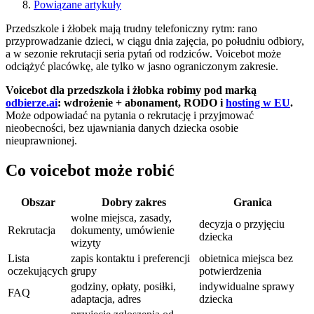
Powiązane artykuły
Przedszkole i żłobek mają trudny telefoniczny rytm: rano
przyprowadzanie dzieci, w ciągu dnia zajęcia, po południu odbiory,
a w sezonie rekrutacji seria pytań od rodziców. Voicebot może
odciążyć placówkę, ale tylko w jasno ograniczonym zakresie.
Voicebot dla przedszkola i żłobka robimy pod marką
odbierze.ai
: wdrożenie + abonament, RODO i
hosting w EU
.
Może odpowiadać na pytania o rekrutację i przyjmować
nieobecności, bez ujawniania danych dziecka osobie
nieuprawnionej.
Co voicebot może robić
Obszar
Dobry zakres
Granica
wolne miejsca, zasady,
decyzja o przyjęciu
Rekrutacja
dokumenty, umówienie
dziecka
wizyty
Lista
zapis kontaktu i preferencji
obietnica miejsca bez
oczekujących
grupy
potwierdzenia
godziny, opłaty, posiłki,
indywidualne sprawy
FAQ
adaptacja, adres
dziecka