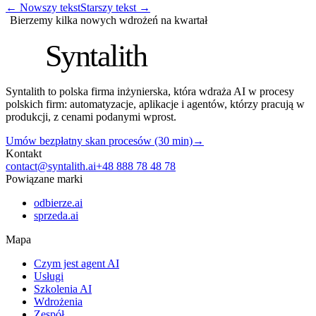
←
Nowszy tekst
Starszy tekst
→
Bierzemy kilka nowych wdrożeń na kwartał
S
Syntalith
Syntalith to polska firma inżynierska, która wdraża AI w procesy
polskich firm: automatyzacje, aplikacje i agentów, którzy pracują w
produkcji, z cenami podanymi wprost.
Umów bezpłatny skan procesów (30 min)
→
Kontakt
contact@syntalith.ai
+48 888 78 48 78
Powiązane marki
odbierze.ai
sprzeda.ai
Mapa
Czym jest agent AI
Usługi
Szkolenia AI
Wdrożenia
Zespół