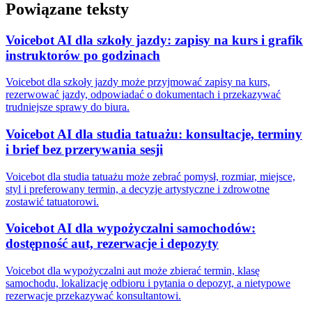
Powiązane teksty
Voicebot AI dla szkoły jazdy: zapisy na kurs i grafik
instruktorów po godzinach
Voicebot dla szkoły jazdy może przyjmować zapisy na kurs,
rezerwować jazdy, odpowiadać o dokumentach i przekazywać
trudniejsze sprawy do biura.
Voicebot AI dla studia tatuażu: konsultacje, terminy
i brief bez przerywania sesji
Voicebot dla studia tatuażu może zebrać pomysł, rozmiar, miejsce,
styl i preferowany termin, a decyzje artystyczne i zdrowotne
zostawić tatuatorowi.
Voicebot AI dla wypożyczalni samochodów:
dostępność aut, rezerwacje i depozyty
Voicebot dla wypożyczalni aut może zbierać termin, klasę
samochodu, lokalizację odbioru i pytania o depozyt, a nietypowe
rezerwacje przekazywać konsultantowi.