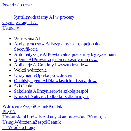
Przejdź do treści
S
Syntalith
wdrażamy AI w procesy
Czym jest agent AI
Usługi
▾
Wdrożenia AI
Audyt procesów AI
Bezpłatny skan, opcjonalna
Specyfikacja
→
Automatyzacje AI
Powtarzalna praca między systemami
→
Agenci AI
Prowadzi jeden nazwany proces
→
Aplikacje AI
Copiloty i wyszukiwanie
→
Wokół wdrożenia
Utrzymanie
Opieka po wdrożeniu
→
Osobisty agent AI
Dla właścicieli i zarządu
→
Szkolenia
Szkolenia AI
Inżynierowie szkolą zespół
→
Kurs AI-Native
1:1 albo kurs dla firmy
→
Wdrożenia
Zespół
Cennik
Kontakt
PL
·
EN
Umów skan
Umów bezpłatny skan procesów (30 min)
→
Usługi
Wdrożenia
Zespół
Cennik
←
Wróć do bloga