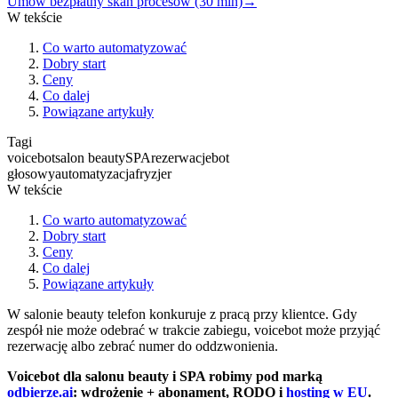
Umów bezpłatny skan procesów (30 min)
→
W tekście
Co warto automatyzować
Dobry start
Ceny
Co dalej
Powiązane artykuły
Tagi
voicebot
salon beauty
SPA
rezerwacje
bot
głosowy
automatyzacja
fryzjer
W tekście
Co warto automatyzować
Dobry start
Ceny
Co dalej
Powiązane artykuły
W salonie beauty telefon konkuruje z pracą przy klientce. Gdy
zespół nie może odebrać w trakcie zabiegu, voicebot może przyjąć
rezerwację albo zebrać numer do oddzwonienia.
Voicebot dla salonu beauty i SPA robimy pod marką
odbierze.ai
: wdrożenie + abonament, RODO i
hosting w EU
.