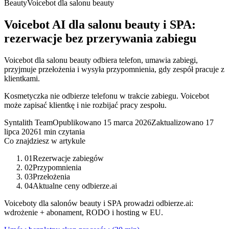
Beauty
Voicebot dla salonu beauty
Voicebot AI dla salonu beauty i SPA:
rezerwacje bez przerywania zabiegu
Voicebot dla salonu beauty odbiera telefon, umawia zabiegi,
przyjmuje przełożenia i wysyła przypomnienia, gdy zespół pracuje z
klientkami.
Kosmetyczka nie odbierze telefonu w trakcie zabiegu. Voicebot
może zapisać klientkę i nie rozbijać pracy zespołu.
Syntalith Team
Opublikowano
15 marca 2026
Zaktualizowano
17
lipca 2026
1 min czytania
Co znajdziesz w artykule
01
Rezerwacje zabiegów
02
Przypomnienia
03
Przełożenia
04
Aktualne ceny odbierze.ai
Voiceboty dla salonów beauty i SPA prowadzi odbierze.ai:
wdrożenie + abonament, RODO i hosting w EU.