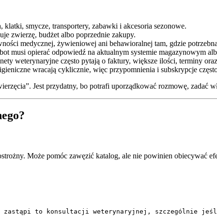
, klatki, smycze, transportery, zabawki i akcesoria sezonowe.
suje zwierzę, budżet albo poprzednie zakupy.
wności medycznej, żywieniowej ani behawioralnej tam, gdzie potrzebna
hatbot musi opierać odpowiedź na aktualnym systemie magazynowym al
nety weterynaryjne często pytają o faktury, większe ilości, terminy or
i higieniczne wracają cyklicznie, więc przypomnienia i subskrypcje częst
wierzęcia”. Jest przydatny, bo potrafi uporządkować rozmowę, zadać wł
nego?
 ostrożny. Może pomóc zawęzić katalog, ale nie powinien obiecywać 
 zastąpi to konsultacji weterynaryjnej, szczególnie jeśl