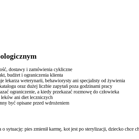
oologicznym
ość, dostawy i zamówienia cykliczne
t, budżet i ograniczenia klienta
e lekarza weterynarii, behawiorysty ani specjalisty od żywienia
 katalogu oraz dużej liczbie zapytań poza godzinami pracy
azać ograniczenie, a kiedy przekazać rozmowę do człowieka
 leków ani diet leczniczych
winny być opisane przed wdrożeniem
o sytuację: pies zmienił karmę, kot jest po sterylizacji, dziecko chce 