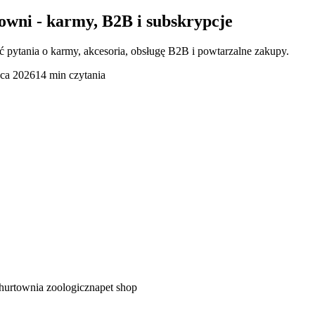
towni - karmy, B2B i subskrypcje
pytania o karmy, akcesoria, obsługę B2B i powtarzalne zakupy.
pca 2026
14 min czytania
hurtownia zoologiczna
pet shop