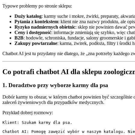
Typowe problemy po stronie sklepu:
Duży katalog
: karmy suche i mokre, żwirki, preparaty, akwaria
Pytania z kontekstem
: klient nie zna nazwy produktu, ale opi
Ryzyko nadmiernych obietnic
: sklep nie powinien dawać pe
Ceny i dostępność
: informacje zmieniają się szybko, więc c
B2B
: hodowle, schroniska, fundacje, salony groomerskie i gabi
Zakupy powtarzalne
: karma, żwirek, podłoża, filtry i środk
Chatbot AI jest tu przydatny nie dlatego, że „zna potrzeby każdego z
Co potrafi chatbot AI dla sklepu zoologicz
1. Doradztwo przy wyborze karmy dla psa
Dobór karmy to obszar, w którym chatbot powinien być szczególnie
zaleceń żywieniowych dla przypadków medycznych.
Przykład dobrej rozmowy:
Klient: Szukam karmy dla psa.

Chatbot AI: Pomogę zawęzić wybór w naszym katalogu. Nie