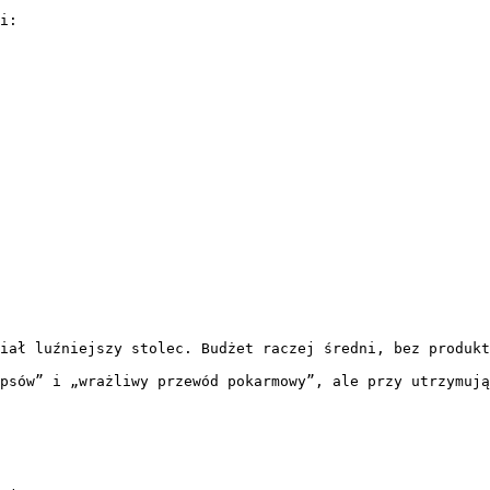
i:

iał luźniejszy stolec. Budżet raczej średni, bez produkt
psów” i „wrażliwy przewód pokarmowy”, ale przy utrzymują