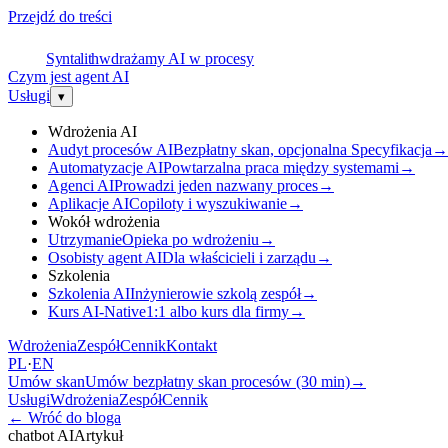
Przejdź do treści
S
Syntalith
wdrażamy AI w procesy
Czym jest agent AI
Usługi
▾
Wdrożenia AI
Audyt procesów AI
Bezpłatny skan, opcjonalna Specyfikacja
→
Automatyzacje AI
Powtarzalna praca między systemami
→
Agenci AI
Prowadzi jeden nazwany proces
→
Aplikacje AI
Copiloty i wyszukiwanie
→
Wokół wdrożenia
Utrzymanie
Opieka po wdrożeniu
→
Osobisty agent AI
Dla właścicieli i zarządu
→
Szkolenia
Szkolenia AI
Inżynierowie szkolą zespół
→
Kurs AI-Native
1:1 albo kurs dla firmy
→
Wdrożenia
Zespół
Cennik
Kontakt
PL
·
EN
Umów skan
Umów bezpłatny skan procesów (30 min)
→
Usługi
Wdrożenia
Zespół
Cennik
←
Wróć do bloga
chatbot AI
Artykuł