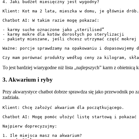
4. Jaki budżet miesięczny jest wygodny?

Klient: Kot ma 2 lata, mieszka w domu, je głównie drób.
Chatbot AI: W takim razie mogę pokazać:

- karmy suche oznaczone jako „sterilised”

- karmy mokre dla kotów dorosłych po sterylizacji

- pakiety mieszane, jeśli chcesz utrzymać część mokrej 
Ważne: porcje sprawdzamy na opakowaniu i dopasowujemy d
Czy mam porównać produkty według ceny za kilogram, skła
To jest bardziej wiarygodne niż lista „najlepszych” karm z obietnicą
3. Akwarium i ryby
Przy akwarystyce chatbot dobrze sprawdza się jako przewodnik po 
zadziała.
Klient: Chcę założyć akwarium dla początkującego.

Chatbot AI: Mogę pomóc ułożyć listę startową i pokazać 
Najpierw doprecyzujmy:

1. Ile miejsca masz na akwarium?
