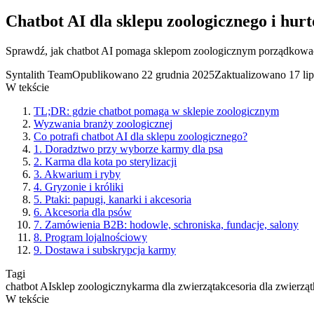
Chatbot AI dla sklepu zoologicznego i hur
Sprawdź, jak chatbot AI pomaga sklepom zoologicznym porządkować 
Syntalith Team
Opublikowano
22 grudnia 2025
Zaktualizowano
17 li
W tekście
TL;DR: gdzie chatbot pomaga w sklepie zoologicznym
Wyzwania branży zoologicznej
Co potrafi chatbot AI dla sklepu zoologicznego?
1. Doradztwo przy wyborze karmy dla psa
2. Karma dla kota po sterylizacji
3. Akwarium i ryby
4. Gryzonie i króliki
5. Ptaki: papugi, kanarki i akcesoria
6. Akcesoria dla psów
7. Zamówienia B2B: hodowle, schroniska, fundacje, salony
8. Program lojalnościowy
9. Dostawa i subskrypcja karmy
Tagi
chatbot AI
sklep zoologiczny
karma dla zwierząt
akcesoria dla zwierząt
W tekście