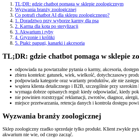
TL;DR: gdzie chatbot pomaga w sklepie zoologicznym
Wyzwania branży zoologicznej
Co potrafi chatbot AI dla sklepu zoologicznego?
1. Doradztwo przy wyborze karmy dla psa
2. Karma dla kota po sterylizacji
3. Akwarium i ryby
4. Gryzonie i króliki
5. Ptaki: papugi, kanarki i akcesoria
TL;DR: gdzie chatbot pomaga w sklepie z
odpowiada na powtarzalne pytania o karmy, akcesoria, dostępn
zbiera kontekst: gatunek, wiek, wielkość, dotychczasowy produk
podpowiada kategorie oraz warianty produktów, ale nie zastępuj
wspiera klienta detalicznego i B2B, szczególnie przy szerokim
wymaga dobrze opisanych reguł: kiedy odpowiadać, kiedy pok
nie powinien rozstrzygać reklamacji, zwrotów, diagnoz, alergii,
miejsce przetwarzania, retencja danych i kontrola dostępu po
Wyzwania branży zoologicznej
Sklep zoologiczny rzadko sprzedaje tylko produkt. Klient zwykle pyta 
akwarium nie wie, od czego zacząć.