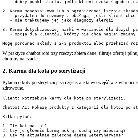
   - dobry punkt startu, jeśli klient szuka łagodniejsz
2. Karma monobiałkowa lub o ograniczonej liczbie składn
   - przydatna do rozmowy z obsługą, jeśli klient chce 
   - nie traktujemy jej jako diagnozy alergii

3. Karma dotychczasowej marki w wariancie dla dużych ps
   - opcja dla klientów, którzy nie chcą nagłej zmiany 
Mogę porównać składy z 2-3 produktów albo przekazać ro
W praktyce chatbot robi trzy rzeczy: zbiera dane, filtruje ofertę i p
choroby na czacie.
2. Karma dla kota po sterylizacji
Pytania o koty po sterylizacji są częste, ale łatwo wejść w zbyt mocn
zdrowotne.
Klient: Potrzebuję karmy dla kota po sterylizacji.

Chatbot AI: Pokażę produkty z kategorii dla kotów po st
Kilka pytań:

1. Ile kot ma lat?

2. Czy je głównie karmę mokrą, suchą czy mieszaną?

3. Czy ma aktualnie zaleconą dietę weterynaryjną?
