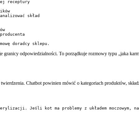
ej receptury

ików

analizować skład

ów

producenta

zmowę doradcy sklepu.
ilnuje granicy odpowiedzialności. To porządkuje rozmowy typu „jaka karm
e twierdzenia. Chatbot powinien mówić o kategoriach produktów, składzie
erylizacji. Jeśli kot ma problemy z układem moczowym, na