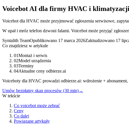
Voicebot AI dla firmy HVAC i klimatyzacji
Voicebot dla HVAC może przyjmować zgłoszenia serwisowe, zapytania o
W upał i mróz telefon dzwoni falami. Voicebot może przyjąć zgłoszeni
Syntalith Team
Opublikowano
17 marca 2026
Zaktualizowano
17 lip
Co znajdziesz w artykule
01
Montaż i serwis
02
Model urządzenia
03
Terminy
04
Aktualne ceny odbierze.ai
Voiceboty dla HVAC prowadzi odbierze.ai: wdrożenie + abonament
Umów bezpłatny skan procesów (30 min)
→
W tekście
Co voicebot może zebrać
Ceny
Co dalej
Powiązane artykuły