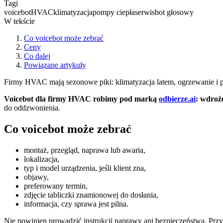
Tagi
voicebot
HVAC
klimatyzacja
pompy ciepła
serwis
bot głosowy
W tekście
Co voicebot może zebrać
Ceny
Co dalej
Powiązane artykuły
Firmy HVAC mają sezonowe piki: klimatyzacja latem, ogrzewanie i po
Voicebot dla firmy HVAC robimy pod marką
odbierze.ai
: wdroż
do oddzwonienia.
Co voicebot może zebrać
montaż, przegląd, naprawa lub awaria,
lokalizacja,
typ i model urządzenia, jeśli klient zna,
objawy,
preferowany termin,
zdjęcie tabliczki znamionowej do dosłania,
informacja, czy sprawa jest pilna.
Nie powinien prowadzić instrukcji naprawy ani bezpieczeństwa. Prz