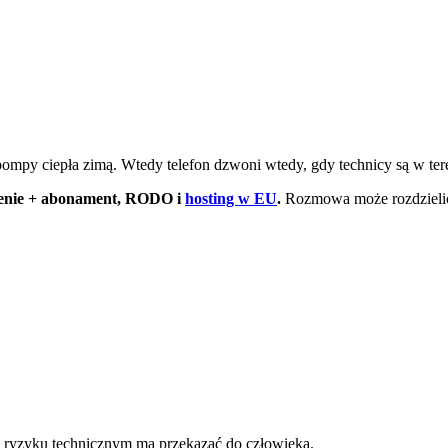
mpy ciepła zimą. Wtedy telefon dzwoni wtedy, gdy technicy są w tere
enie + abonament, RODO i
hosting w EU
.
Rozmowa może rozdzielić 
y ryzyku technicznym ma przekazać do człowieka.