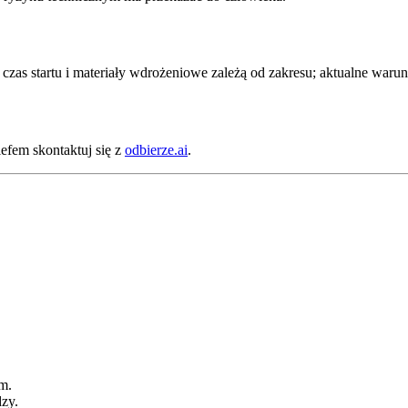
czas startu i materiały wdrożeniowe zależą od zakresu; aktualne warunk
riefem skontaktuj się z
odbierze.ai
.
m.
dzy.