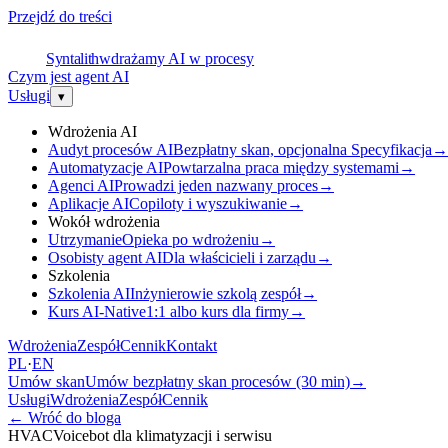
Przejdź do treści
S
Syntalith
wdrażamy AI w procesy
Czym jest agent AI
Usługi
▾
Wdrożenia AI
Audyt procesów AI
Bezpłatny skan, opcjonalna Specyfikacja
→
Automatyzacje AI
Powtarzalna praca między systemami
→
Agenci AI
Prowadzi jeden nazwany proces
→
Aplikacje AI
Copiloty i wyszukiwanie
→
Wokół wdrożenia
Utrzymanie
Opieka po wdrożeniu
→
Osobisty agent AI
Dla właścicieli i zarządu
→
Szkolenia
Szkolenia AI
Inżynierowie szkolą zespół
→
Kurs AI-Native
1:1 albo kurs dla firmy
→
Wdrożenia
Zespół
Cennik
Kontakt
PL
·
EN
Umów skan
Umów bezpłatny skan procesów (30 min)
→
Usługi
Wdrożenia
Zespół
Cennik
←
Wróć do bloga
HVAC
Voicebot dla klimatyzacji i serwisu