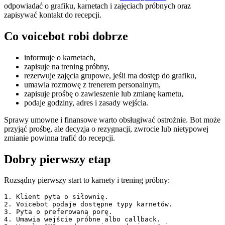
odpowiadać o grafiku, karnetach i zajęciach próbnych oraz
zapisywać kontakt do recepcji.
Co voicebot robi dobrze
informuje o karnetach,
zapisuje na trening próbny,
rezerwuje zajęcia grupowe, jeśli ma dostęp do grafiku,
umawia rozmowę z trenerem personalnym,
zapisuje prośbę o zawieszenie lub zmianę karnetu,
podaje godziny, adres i zasady wejścia.
Sprawy umowne i finansowe warto obsługiwać ostrożnie. Bot może
przyjąć prośbę, ale decyzja o rezygnacji, zwrocie lub nietypowej
zmianie powinna trafić do recepcji.
Dobry pierwszy etap
Rozsądny pierwszy start to karnety i trening próbny:
1. Klient pyta o siłownię.

2. Voicebot podaje dostępne typy karnetów.

3. Pyta o preferowaną porę.

4. Umawia wejście próbne albo callback.
