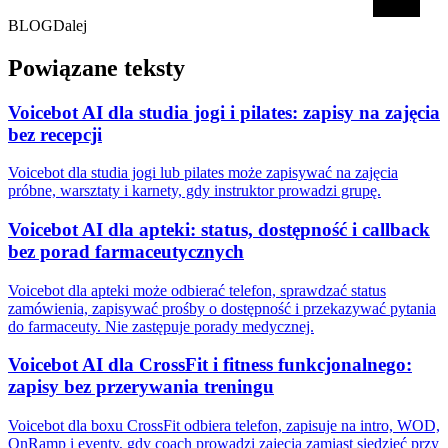
BLOG
Dalej
Powiązane teksty
Voicebot AI dla studia jogi i pilates: zapisy na zajęcia
bez recepcji
Voicebot dla studia jogi lub pilates może zapisywać na zajęcia
próbne, warsztaty i karnety, gdy instruktor prowadzi grupę.
Voicebot AI dla apteki: status, dostępność i callback
bez porad farmaceutycznych
Voicebot dla apteki może odbierać telefon, sprawdzać status
zamówienia, zapisywać prośby o dostępność i przekazywać pytania
do farmaceuty. Nie zastępuje porady medycznej.
Voicebot AI dla CrossFit i fitness funkcjonalnego:
zapisy bez przerywania treningu
Voicebot dla boxu CrossFit odbiera telefon, zapisuje na intro, WOD,
OnRamp i eventy, gdy coach prowadzi zajęcia zamiast siedzieć przy