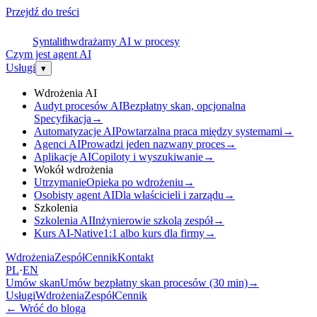
Przejdź do treści
S
Syntalith
wdrażamy AI w procesy
Czym jest agent AI
Usługi
▾
Wdrożenia AI
Audyt procesów AI
Bezpłatny skan, opcjonalna
Specyfikacja
→
Automatyzacje AI
Powtarzalna praca między systemami
→
Agenci AI
Prowadzi jeden nazwany proces
→
Aplikacje AI
Copiloty i wyszukiwanie
→
Wokół wdrożenia
Utrzymanie
Opieka po wdrożeniu
→
Osobisty agent AI
Dla właścicieli i zarządu
→
Szkolenia
Szkolenia AI
Inżynierowie szkolą zespół
→
Kurs AI-Native
1:1 albo kurs dla firmy
→
Wdrożenia
Zespół
Cennik
Kontakt
PL
·
EN
Umów skan
Umów bezpłatny skan procesów (30 min)
→
Usługi
Wdrożenia
Zespół
Cennik
←
Wróć do bloga