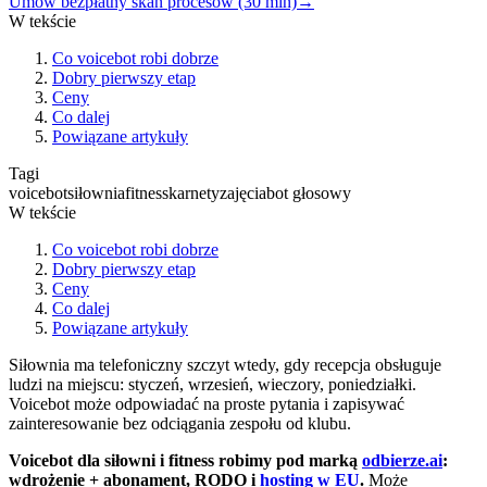
Umów bezpłatny skan procesów (30 min)
→
W tekście
Co voicebot robi dobrze
Dobry pierwszy etap
Ceny
Co dalej
Powiązane artykuły
Tagi
voicebot
siłownia
fitness
karnety
zajęcia
bot głosowy
W tekście
Co voicebot robi dobrze
Dobry pierwszy etap
Ceny
Co dalej
Powiązane artykuły
Siłownia ma telefoniczny szczyt wtedy, gdy recepcja obsługuje
ludzi na miejscu: styczeń, wrzesień, wieczory, poniedziałki.
Voicebot może odpowiadać na proste pytania i zapisywać
zainteresowanie bez odciągania zespołu od klubu.
Voicebot dla siłowni i fitness robimy pod marką
odbierze.ai
:
wdrożenie + abonament, RODO i
hosting w EU
.
Może