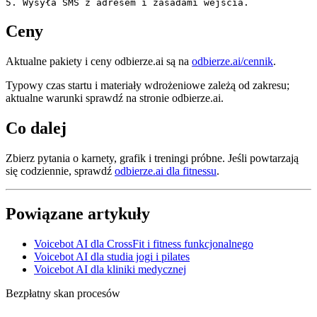
5. Wysyła SMS z adresem i zasadami wejścia.
Ceny
Aktualne pakiety i ceny odbierze.ai są na
odbierze.ai/cennik
.
Typowy czas startu i materiały wdrożeniowe zależą od zakresu;
aktualne warunki sprawdź na stronie odbierze.ai.
Co dalej
Zbierz pytania o karnety, grafik i treningi próbne. Jeśli powtarzają
się codziennie, sprawdź
odbierze.ai dla fitnessu
.
Powiązane artykuły
Voicebot AI dla CrossFit i fitness funkcjonalnego
Voicebot AI dla studia jogi i pilates
Voicebot AI dla kliniki medycznej
Bezpłatny skan procesów