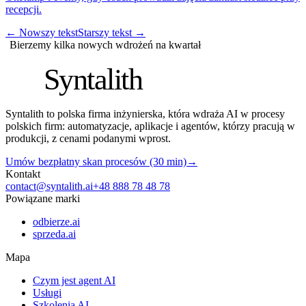
recepcji.
←
Nowszy tekst
Starszy tekst
→
Bierzemy kilka nowych wdrożeń na kwartał
S
Syntalith
Syntalith to polska firma inżynierska, która wdraża AI w procesy
polskich firm: automatyzacje, aplikacje i agentów, którzy pracują w
produkcji, z cenami podanymi wprost.
Umów bezpłatny skan procesów (30 min)
→
Kontakt
contact@syntalith.ai
+48 888 78 48 78
Powiązane marki
odbierze.ai
sprzeda.ai
Mapa
Czym jest agent AI
Usługi
Szkolenia AI