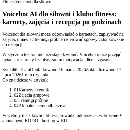
Fitness
Voicebot dla siłowni
Voicebot AI dla siłowni i klubu fitness:
karnety, zajęcia i recepcja po godzinach
Voicebot dla siłowni może odpowiadać o karnetach, zapisywać na
zajęcia, umawiać treningi próbne i kierować sprawy członkowskie
do recepcji.
W styczniu telefon nie przestaje dzwonić. Voicebot może przejąć
pytania o karnety i zapisy, zanim motywacja klienta zgaśnie.
Syntalith Team
Opublikowano
16 marca 2026
Zaktualizowano
17
lipca 2026
1 min czytania
Co znajdziesz w artykule
01
Karnety i cennik
02
Zajęcia grupowe
03
Treningi próbne
04
Aktualne ceny odbierze.ai
Voiceboty dla siłowni i fitness prowadzi odbierze.ai: wdrożenie +
abonament, RODO i hosting w EU.