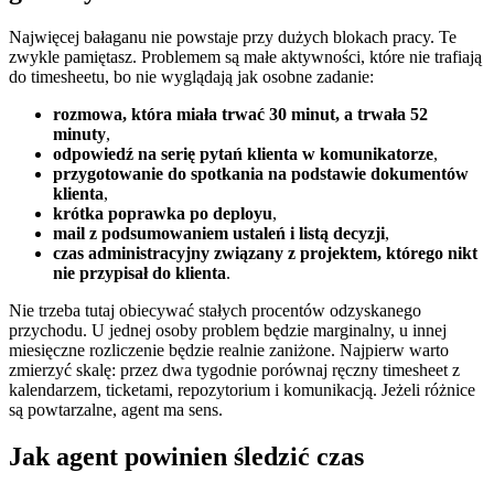
Najwięcej bałaganu nie powstaje przy dużych blokach pracy. Te
zwykle pamiętasz. Problemem są małe aktywności, które nie trafiają
do timesheetu, bo nie wyglądają jak osobne zadanie:
rozmowa, która miała trwać 30 minut, a trwała 52
minuty
,
odpowiedź na serię pytań klienta w komunikatorze
,
przygotowanie do spotkania na podstawie dokumentów
klienta
,
krótka poprawka po deployu
,
mail z podsumowaniem ustaleń i listą decyzji
,
czas administracyjny związany z projektem, którego nikt
nie przypisał do klienta
.
Nie trzeba tutaj obiecywać stałych procentów odzyskanego
przychodu. U jednej osoby problem będzie marginalny, u innej
miesięczne rozliczenie będzie realnie zaniżone. Najpierw warto
zmierzyć skalę: przez dwa tygodnie porównaj ręczny timesheet z
kalendarzem, ticketami, repozytorium i komunikacją. Jeżeli różnice
są powtarzalne, agent ma sens.
Jak agent powinien śledzić czas