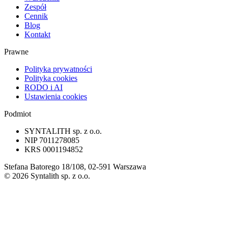
Zespół
Cennik
Blog
Kontakt
Prawne
Polityka prywatności
Polityka cookies
RODO i AI
Ustawienia cookies
Podmiot
SYNTALITH sp. z o.o.
NIP
7011278085
KRS
0001194852
Stefana Batorego 18/108, 02-591 Warszawa
©
2026
Syntalith sp. z o.o.