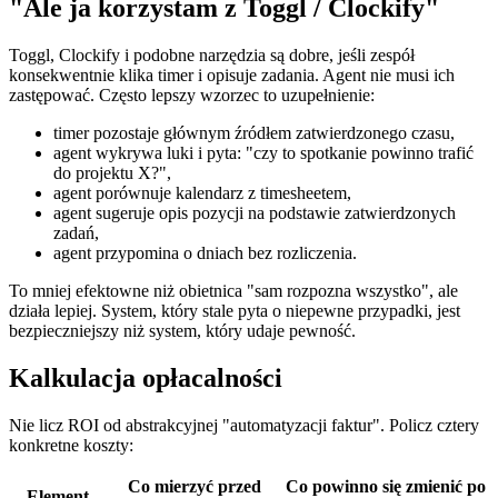
"Ale ja korzystam z Toggl / Clockify"
Toggl, Clockify i podobne narzędzia są dobre, jeśli zespół
konsekwentnie klika timer i opisuje zadania. Agent nie musi ich
zastępować. Często lepszy wzorzec to uzupełnienie:
timer pozostaje głównym źródłem zatwierdzonego czasu,
agent wykrywa luki i pyta: "czy to spotkanie powinno trafić
do projektu X?",
agent porównuje kalendarz z timesheetem,
agent sugeruje opis pozycji na podstawie zatwierdzonych
zadań,
agent przypomina o dniach bez rozliczenia.
To mniej efektowne niż obietnica "sam rozpozna wszystko", ale
działa lepiej. System, który stale pyta o niepewne przypadki, jest
bezpieczniejszy niż system, który udaje pewność.
Kalkulacja opłacalności
Nie licz ROI od abstrakcyjnej "automatyzacji faktur". Policz cztery
konkretne koszty:
Co mierzyć przed
Co powinno się zmienić po
Element