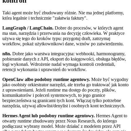
kontroli
Taki agent może być zbudowany różnie. Nie ma jednej platformy,
która legalnie i technicznie "załatwia faktury".
LangGraph / LangChain.
Dobre do procesów, w których agent
ma stan, narzędzia i przerwania na decyzję człowieka. W praktyce
używa się tego do kroków typu: przygotuj draft, zatrzymaj
workflow, pokaż użytkownikowi dane, wznów po zatwierdzeniu.
n8n.
Dobre jako warstwa integracyjna: webhooki, harmonogramy,
pobieranie danych z API, eksport do księgowości, obsługa błędów,
logi wykonań. Wdrożenie nadal wymaga kontroli credentiali,
retencji wykonania i uprawnień do workflow.
OpenClaw albo podobny runtime agentowy.
Może być wygodny
jako osobisty orkiestrator narzędzi, ale trzeba go traktować jak konto
z uprawnieniami. Jeżeli runtime ma dostęp do poczty, plików,
komunikatorów i poleceń systemowych, to jego granice
bezpieczeństwa są granicami tych kont. Włączaj tylko potrzebne
narzędzia, używaj allowlist/denylist i osobnych kont technicznych.
Hermes Agent lub podobny runtime agentowy.
Hermes Agent to
otwarty runtime zbudowany przez Nous Research, do którego
podłączasz wybrany model. Może działać z modelem przez API