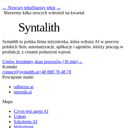
←
Nowszy tekst
Starszy tekst
→
Bierzemy kilka nowych wdrożeń na kwartał
S
Syntalith
Syntalith to polska firma inżynierska, która wdraża AI w procesy
polskich firm: automatyzacje, aplikacje i agentów, którzy pracują w
produkcji, z cenami podanymi wprost.
Umów bezpłatny skan procesów (30 min)
→
Kontakt
contact@syntalith.ai
+48 888 78 48 78
Powiązane marki
odbierze.ai
sprzeda.ai
Mapa
Czym jest agent AI
Usługi
Szkolenia AI
Wdrożenia