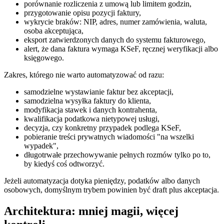
porównanie rozliczenia z umową lub limitem godzin,
przygotowanie opisu pozycji faktury,
wykrycie braków: NIP, adres, numer zamówienia, waluta,
osoba akceptująca,
eksport zatwierdzonych danych do systemu fakturowego,
alert, że dana faktura wymaga KSeF, ręcznej weryfikacji albo
księgowego.
Zakres, którego nie warto automatyzować od razu:
samodzielne wystawianie faktur bez akceptacji,
samodzielna wysyłka faktury do klienta,
modyfikacja stawek i danych kontrahenta,
kwalifikacja podatkowa nietypowej usługi,
decyzja, czy konkretny przypadek podlega KSeF,
pobieranie treści prywatnych wiadomości "na wszelki
wypadek",
długotrwałe przechowywanie pełnych rozmów tylko po to,
by kiedyś coś odtworzyć.
Jeżeli automatyzacja dotyka pieniędzy, podatków albo danych
osobowych, domyślnym trybem powinien być draft plus akceptacja.
Architektura: mniej magii, więcej