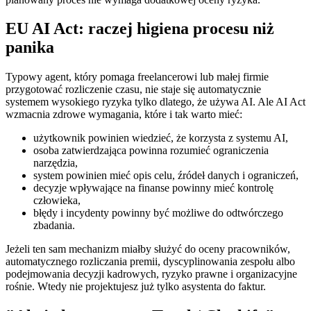
EU AI Act: raczej higiena procesu niż
panika
Typowy agent, który pomaga freelancerowi lub małej firmie
przygotować rozliczenie czasu, nie staje się automatycznie
systemem wysokiego ryzyka tylko dlatego, że używa AI. Ale AI Act
wzmacnia zdrowe wymagania, które i tak warto mieć:
użytkownik powinien wiedzieć, że korzysta z systemu AI,
osoba zatwierdzająca powinna rozumieć ograniczenia
narzędzia,
system powinien mieć opis celu, źródeł danych i ograniczeń,
decyzje wpływające na finanse powinny mieć kontrolę
człowieka,
błędy i incydenty powinny być możliwe do odtwórczego
zbadania.
Jeżeli ten sam mechanizm miałby służyć do oceny pracowników,
automatycznego rozliczania premii, dyscyplinowania zespołu albo
podejmowania decyzji kadrowych, ryzyko prawne i organizacyjne
rośnie. Wtedy nie projektujesz już tylko asystenta do faktur.