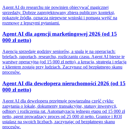
Agent AI do researchu nie powinien obiecywać magicznej
sprzedaży. Dobrze zaprojektowany zbiera publiczny kontekst,
pokazuje źródła, oznacza niepewne wnioski i pomaga wejść na
rozmowę z lepszymi pytaniami.
Agent AI dla agencji marketingowej 2026 (od 15
000 zł netto)
Agencja sprzedaje godziny seniorów, a spala je na operacjach:
briefach, raportach, researchu, rozliczaniu czasu. Agent AI bierze tę
warstwę operacyjną (od 15 000 zł netto), a kreacja, strategia i relacja
z klientem zostają przy ludziach. Zaczynasz od bezpłatnego skanu
procesów.
Agent AI dla dewelopera nieruchomości 2026 (od 15
000 zł netto)
Agent AI dla dewelopera przejmuje powtarzalną część cyklu:
zapytania o lokale, dokumenty transakcyjne, statusy inwestycji,
odbiory i rozliczenia rat. Automatyzacja jednego etapu od 15 000 zł
netto, agent prowadzący proces od 25 000 zł netto. Granice i ROI
ustalasz na swoich liczbach, zaczynając od bezpłatnego skanu
procesów.