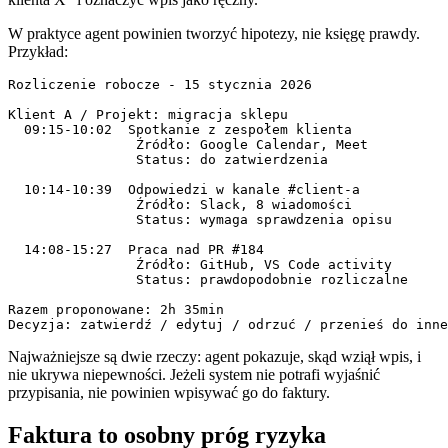
W praktyce agent powinien tworzyć hipotezy, nie księgę prawdy.
Przykład:
Rozliczenie robocze - 15 stycznia 2026

Klient A / Projekt: migracja sklepu

  09:15-10:02  Spotkanie z zespołem klienta

                Źródło: Google Calendar, Meet

                Status: do zatwierdzenia

  10:14-10:39  Odpowiedzi w kanale #client-a

                Źródło: Slack, 8 wiadomości

                Status: wymaga sprawdzenia opisu

  14:08-15:27  Praca nad PR #184

                Źródło: GitHub, VS Code activity

                Status: prawdopodobnie rozliczalne

Razem proponowane: 2h 35min

Decyzja: zatwierdź / edytuj / odrzuć / przenieś do inne
Najważniejsze są dwie rzeczy: agent pokazuje, skąd wziął wpis, i
nie ukrywa niepewności. Jeżeli system nie potrafi wyjaśnić
przypisania, nie powinien wpisywać go do faktury.
Faktura to osobny próg ryzyka