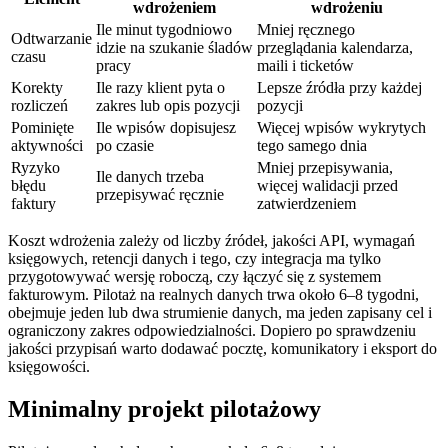
wdrożeniem
wdrożeniu
Ile minut tygodniowo
Mniej ręcznego
Odtwarzanie
idzie na szukanie śladów
przeglądania kalendarza,
czasu
pracy
maili i ticketów
Korekty
Ile razy klient pyta o
Lepsze źródła przy każdej
rozliczeń
zakres lub opis pozycji
pozycji
Pominięte
Ile wpisów dopisujesz
Więcej wpisów wykrytych
aktywności
po czasie
tego samego dnia
Ryzyko
Mniej przepisywania,
Ile danych trzeba
błędu
więcej walidacji przed
przepisywać ręcznie
faktury
zatwierdzeniem
Koszt wdrożenia zależy od liczby źródeł, jakości API, wymagań
księgowych, retencji danych i tego, czy integracja ma tylko
przygotowywać wersję roboczą, czy łączyć się z systemem
fakturowym. Pilotaż na realnych danych trwa około 6–8 tygodni,
obejmuje jeden lub dwa strumienie danych, ma jeden zapisany cel i
ograniczony zakres odpowiedzialności. Dopiero po sprawdzeniu
jakości przypisań warto dodawać pocztę, komunikatory i eksport do
księgowości.
Minimalny projekt pilotażowy