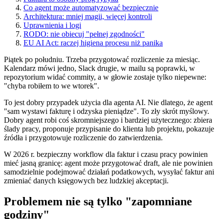
Co agent może automatyzować bezpiecznie
Architektura: mniej magii, więcej kontroli
Uprawnienia i logi
RODO: nie obiecuj "pełnej zgodności"
EU AI Act: raczej higiena procesu niż panika
Piątek po południu. Trzeba przygotować rozliczenie za miesiąc.
Kalendarz mówi jedno, Slack drugie, w mailu są poprawki, w
repozytorium widać commity, a w głowie zostaje tylko niepewne:
"chyba robiłem to we wtorek".
To jest dobry przypadek użycia dla agenta AI. Nie dlatego, że agent
"sam wystawi fakturę i odzyska pieniądze". To zły skrót myślowy.
Dobry agent robi coś skromniejszego i bardziej użytecznego: zbiera
ślady pracy, proponuje przypisanie do klienta lub projektu, pokazuje
źródła i przygotowuje rozliczenie do zatwierdzenia.
W 2026 r. bezpieczny workflow dla faktur i czasu pracy powinien
mieć jasną granicę: agent może przygotować draft, ale nie powinien
samodzielnie podejmować działań podatkowych, wysyłać faktur ani
zmieniać danych księgowych bez ludzkiej akceptacji.
Problemem nie są tylko "zapomniane
godziny"