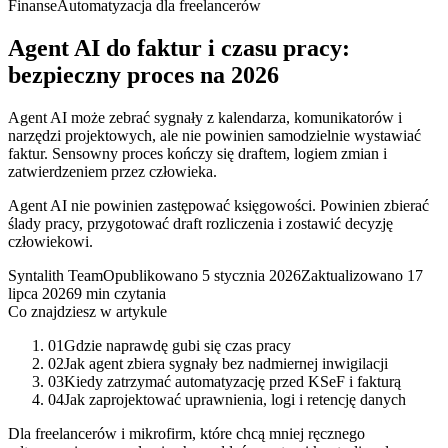
Finanse
Automatyzacja dla freelancerów
Agent AI do faktur i czasu pracy:
bezpieczny proces na 2026
Agent AI może zebrać sygnały z kalendarza, komunikatorów i
narzędzi projektowych, ale nie powinien samodzielnie wystawiać
faktur. Sensowny proces kończy się draftem, logiem zmian i
zatwierdzeniem przez człowieka.
Agent AI nie powinien zastępować księgowości. Powinien zbierać
ślady pracy, przygotować draft rozliczenia i zostawić decyzję
człowiekowi.
Syntalith Team
Opublikowano
5 stycznia 2026
Zaktualizowano
17
lipca 2026
9 min czytania
Co znajdziesz w artykule
01
Gdzie naprawdę gubi się czas pracy
02
Jak agent zbiera sygnały bez nadmiernej inwigilacji
03
Kiedy zatrzymać automatyzację przed KSeF i fakturą
04
Jak zaprojektować uprawnienia, logi i retencję danych
Dla freelancerów i mikrofirm, które chcą mniej ręcznego