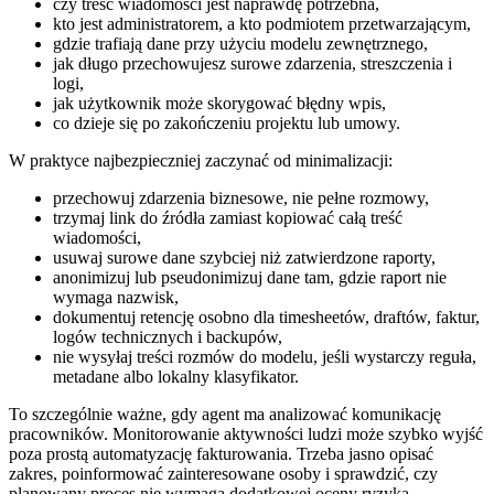
czy treść wiadomości jest naprawdę potrzebna,
kto jest administratorem, a kto podmiotem przetwarzającym,
gdzie trafiają dane przy użyciu modelu zewnętrznego,
jak długo przechowujesz surowe zdarzenia, streszczenia i
logi,
jak użytkownik może skorygować błędny wpis,
co dzieje się po zakończeniu projektu lub umowy.
W praktyce najbezpieczniej zaczynać od minimalizacji:
przechowuj zdarzenia biznesowe, nie pełne rozmowy,
trzymaj link do źródła zamiast kopiować całą treść
wiadomości,
usuwaj surowe dane szybciej niż zatwierdzone raporty,
anonimizuj lub pseudonimizuj dane tam, gdzie raport nie
wymaga nazwisk,
dokumentuj retencję osobno dla timesheetów, draftów, faktur,
logów technicznych i backupów,
nie wysyłaj treści rozmów do modelu, jeśli wystarczy reguła,
metadane albo lokalny klasyfikator.
To szczególnie ważne, gdy agent ma analizować komunikację
pracowników. Monitorowanie aktywności ludzi może szybko wyjść
poza prostą automatyzację fakturowania. Trzeba jasno opisać
zakres, poinformować zainteresowane osoby i sprawdzić, czy
planowany proces nie wymaga dodatkowej oceny ryzyka.