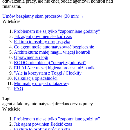
odtwarzania pracy, ale nie chcą oddać agentowi kontroli nad
finansami.
Umów bezpłatny skan procesów (30 min)
→
W tekście
Problemem nie są tylko "zapomniane godziny"
Jak agent powinien śledzić czas
Faktura to osobny próg ryzyka
Co agent może automatyzować bezpiecznie
Architektura: mniej magii, więcej kontroli
Uprawnienia i logi
RODO: nie obiecuj "pełnej zgodności"
EU AI Act: raczej higiena procesu niż panika
"Ale ja korzystam z Toggl / Clockify"
Kalkulacja opłacalności
Minimalny projekt pilotażowy
FAQ
Tagi
agent ai
faktury
automatyzacja
freelancer
czas pracy
W tekście
Problemem nie są tylko "zapomniane godziny"
Jak agent powinien śledzić czas
Faktura to osobny próg ryzyka