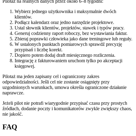
Pilotaż na realnych danych przez około 6–8 tygodni:
Wybierz jednego użytkownika i maksymalnie dwóch
klientów.
Podłącz kalendarz oraz jedno narzędzie projektowe.
Ustal słownik klientów, projektów, stawek i typów pracy.
Generuj codzienny raport roboczy, bez wystawiania faktur.
Zbieraj poprawki człowieka jako dane treningowe lub reguły.
W ustalonych punktach pomiarowych sprawdź precyzję
przypisań i liczbę korekt.
Dopiero potem dodaj draft miesięcznego rozliczenia.
Integrację z fakturowaniem uruchom tylko po akceptacji
księgowej.
Pilotaż ma jeden zapisany cel i ograniczony zakres
odpowiedzialności. Jeśli cel nie zostanie osiągnięty przy
uzgodnionych warunkach, umowa określa ograniczone działanie
naprawcze.
Jeżeli pilot nie potrafi wiarygodnie przypisać czasu przy prostych
źródłach, dodanie poczty i komunikatorów zwykle zwiększy chaos,
nie jakość.
FAQ