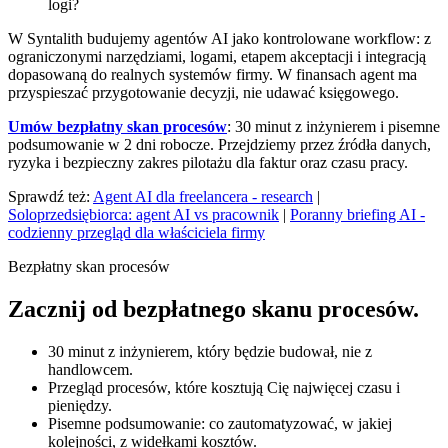
logi?
W Syntalith budujemy agentów AI jako kontrolowane workflow: z
ograniczonymi narzędziami, logami, etapem akceptacji i integracją
dopasowaną do realnych systemów firmy. W finansach agent ma
przyspieszać przygotowanie decyzji, nie udawać księgowego.
Umów bezpłatny skan procesów
: 30 minut z inżynierem i pisemne
podsumowanie w 2 dni robocze. Przejdziemy przez źródła danych,
ryzyka i bezpieczny zakres pilotażu dla faktur oraz czasu pracy.
Sprawdź też:
Agent AI dla freelancera - research
|
Soloprzedsiębiorca: agent AI vs pracownik
|
Poranny briefing AI -
codzienny przegląd dla właściciela firmy
Bezpłatny skan procesów
Zacznij od bezpłatnego skanu procesów.
30 minut z inżynierem, który będzie budował, nie z
handlowcem.
Przegląd procesów, które kosztują Cię najwięcej czasu i
pieniędzy.
Pisemne podsumowanie: co zautomatyzować, w jakiej
kolejności, z widełkami kosztów.