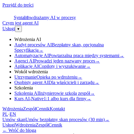
Przejdź do treści
S
Syntalith
wdrażamy AI w procesy
Czym jest agent AI
Usługi
▾
Wdrożenia AI
Audyt procesów AI
Bezpłatny skan, opcjonalna
Specyfikacja
→
Automatyzacje AI
Powtarzalna praca między systemami
→
Agenci AI
Prowadzi jeden nazwany proces
→
Aplikacje AI
Copiloty i wyszukiwanie
→
Wokół wdrożenia
Utrzymanie
Opieka po wdrożeniu
→
Osobisty agent AI
Dla właścicieli i zarządu
→
Szkolenia
Szkolenia AI
Inżynierowie szkolą zespół
→
Kurs AI-Native
1:1 albo kurs dla firmy
→
Wdrożenia
Zespół
Cennik
Kontakt
PL
·
EN
Umów skan
Umów bezpłatny skan procesów (30 min)
→
Usługi
Wdrożenia
Zespół
Cennik
←
Wróć do bloga