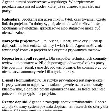
Agent nie musi obserwować wszystkiego. W bezpiecznym
projekcie zaczyna od źródeł, które już są biznesowymi śladami
pracy:
Kalendarz.
Spotkanie ma uczestników, tytuł, czas trwania i często
link do projektu. To dobry sygnał, ale nie dowód rozliczalności.
Spotkanie wewnętrzne, sprzedażowe albo statusowe może być
nierozliczalne.
Narzędzia projektowe.
Jira, Asana, Linear, Trello czy ClickUp
dają zadania, komentarze, statusy i właścicieli. Agent może z nich
wyciągnąć kontekst projektu bez czytania prywatnych rozmów.
Repozytoria i pull requesty.
Dla zespołów technicznych commity,
review i komentarze w PR-ach pomagają odtworzyć zakres pracy.
Nie powinny jednak same decydować o czasie, bo commit o 23:00
nie oznacza automatycznie kilku godzin pracy.
E-mail i komunikatory.
Tu ryzyko prywatności jest największe.
Lepszy wariant to najpierw metadane i jawnie oznaczone kanały
klientowskie, a dopiero potem ograniczona analiza treści, jeśli jest
potrzebna do przypisania projektu.
Ręczne dopiski.
Agent nie zastępuje notatki użytkownika. Dobrze
zaprojektowany system pozwala dopisać: "2h research do oferty dla
klienta X" i oznaczyć wpis jako ręczny.