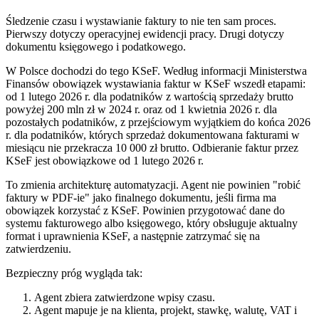
Śledzenie czasu i wystawianie faktury to nie ten sam proces.
Pierwszy dotyczy operacyjnej ewidencji pracy. Drugi dotyczy
dokumentu księgowego i podatkowego.
W Polsce dochodzi do tego KSeF. Według informacji Ministerstwa
Finansów obowiązek wystawiania faktur w KSeF wszedł etapami:
od 1 lutego 2026 r. dla podatników z wartością sprzedaży brutto
powyżej 200 mln zł w 2024 r. oraz od 1 kwietnia 2026 r. dla
pozostałych podatników, z przejściowym wyjątkiem do końca 2026
r. dla podatników, których sprzedaż dokumentowana fakturami w
miesiącu nie przekracza 10 000 zł brutto. Odbieranie faktur przez
KSeF jest obowiązkowe od 1 lutego 2026 r.
To zmienia architekturę automatyzacji. Agent nie powinien "robić
faktury w PDF-ie" jako finalnego dokumentu, jeśli firma ma
obowiązek korzystać z KSeF. Powinien przygotować dane do
systemu fakturowego albo księgowego, który obsługuje aktualny
format i uprawnienia KSeF, a następnie zatrzymać się na
zatwierdzeniu.
Bezpieczny próg wygląda tak:
Agent zbiera zatwierdzone wpisy czasu.
Agent mapuje je na klienta, projekt, stawkę, walutę, VAT i