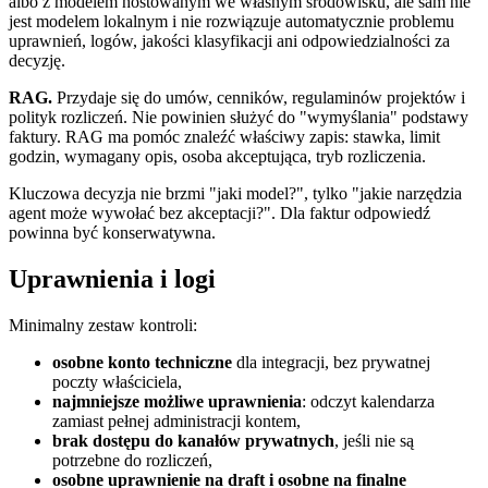
albo z modelem hostowanym we własnym środowisku, ale sam nie
jest modelem lokalnym i nie rozwiązuje automatycznie problemu
uprawnień, logów, jakości klasyfikacji ani odpowiedzialności za
decyzję.
RAG.
Przydaje się do umów, cenników, regulaminów projektów i
polityk rozliczeń. Nie powinien służyć do "wymyślania" podstawy
faktury. RAG ma pomóc znaleźć właściwy zapis: stawka, limit
godzin, wymagany opis, osoba akceptująca, tryb rozliczenia.
Kluczowa decyzja nie brzmi "jaki model?", tylko "jakie narzędzia
agent może wywołać bez akceptacji?". Dla faktur odpowiedź
powinna być konserwatywna.
Uprawnienia i logi
Minimalny zestaw kontroli:
osobne konto techniczne
dla integracji, bez prywatnej
poczty właściciela,
najmniejsze możliwe uprawnienia
: odczyt kalendarza
zamiast pełnej administracji kontem,
brak dostępu do kanałów prywatnych
, jeśli nie są
potrzebne do rozliczeń,
osobne uprawnienie na draft i osobne na finalne