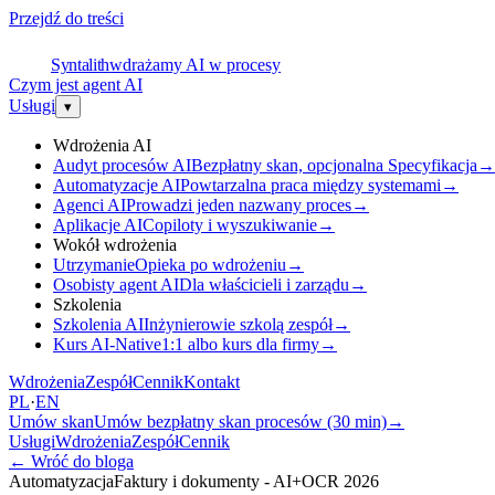
Przejdź do treści
S
Syntalith
wdrażamy AI w procesy
Czym jest agent AI
Usługi
▾
Wdrożenia AI
Audyt procesów AI
Bezpłatny skan, opcjonalna Specyfikacja
→
Automatyzacje AI
Powtarzalna praca między systemami
→
Agenci AI
Prowadzi jeden nazwany proces
→
Aplikacje AI
Copiloty i wyszukiwanie
→
Wokół wdrożenia
Utrzymanie
Opieka po wdrożeniu
→
Osobisty agent AI
Dla właścicieli i zarządu
→
Szkolenia
Szkolenia AI
Inżynierowie szkolą zespół
→
Kurs AI-Native
1:1 albo kurs dla firmy
→
Wdrożenia
Zespół
Cennik
Kontakt
PL
·
EN
Umów skan
Umów bezpłatny skan procesów (30 min)
→
Usługi
Wdrożenia
Zespół
Cennik
←
Wróć do bloga
Automatyzacja
Faktury i dokumenty - AI+OCR 2026