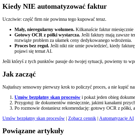
Kiedy NIE automatyzować faktur
Uczciwie: część firm nie powinna tego kupować teraz.
Mały, nieregularny wolumen.
Kilkanaście faktur miesięcznie
Gotowy OCR z półki wystarcza.
Jeśli faktury mają zawsze 
rozwiąże problem za ułamek ceny dedykowanego wdrożenia.
Proces bez reguł.
Jeśli nikt nie umie powiedzieć, kiedy faktur
pojawi się temat AI.
Jeśli któryś z tych punktów pasuje do twojej sytuacji, powiemy to w
Jak zacząć
Najtańszy sensowny pierwszy krok to policzyć proces, a nie kupić na
Umów bezpłatny skan procesów
i pokaż jeden obieg dokume
Przygotuj: ile dokumentów miesięcznie, jakimi kanałami przychod
Po rozmowie dostaniesz rekomendację: gotowy OCR z półki, au
Umów bezpłatny skan procesów
|
Zobacz cennik
|
Automatyzacje AI
Powiązane artykuły