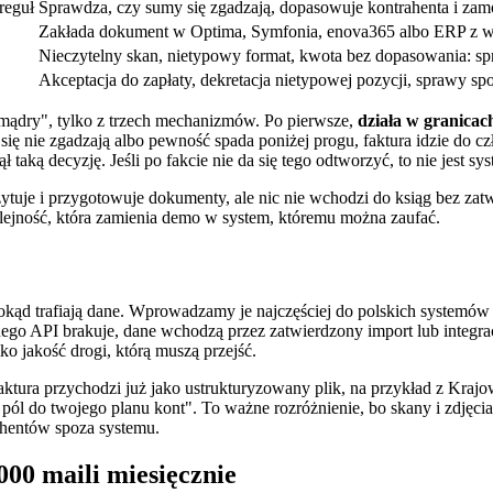
reguł
Sprawdza, czy sumy się zgadzają, dopasowuje kontrahenta i zam
Zakłada dokument w Optima, Symfonia, enova365 albo ERP z wy
Nieczytelny skan, nietypowy format, kwota bez dopasowania: s
Akceptacja do zapłaty, dekretacja nietypowej pozycji, sprawy spo
t mądry", tylko z trzech mechanizmów. Po pierwsze,
działa w granicac
się nie zgadzają albo pewność spada poniżej progu, faktura idzie do czł
taką decyzję. Jeśli po fakcie nie da się tego odtworzyć, to nie jest s
tuje i przygotowuje dokumenty, ale nic nie wchodzi do ksiąg bez zat
kolejność, która zamienia demo w system, któremu można zaufać.
m, dokąd trafiają dane. Wprowadzamy je najczęściej do polskich syst
ego API brakuje, dane wchodzą przez zatwierdzony import lub integr
ko jakość drogi, którą muszą przejść.
aktura przychodzi już jako ustrukturyzowany plik, na przykład z Kraj
 pól do twojego planu kont". To ważne rozróżnienie, bo skany i zdjęci
rahentów spoza systemu.
000 maili miesięcznie