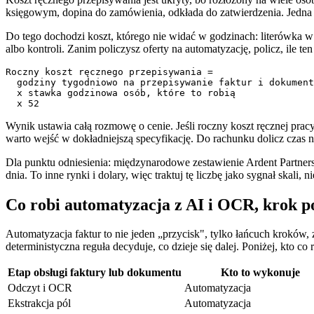
księgowym, dopina do zamówienia, odkłada do zatwierdzenia. Jedna fak
Do tego dochodzi koszt, którego nie widać w godzinach: literówka w 
albo kontroli. Zanim policzysz oferty na automatyzację, policz, ile ten
Roczny koszt ręcznego przepisywania =

  godziny tygodniowo na przepisywanie faktur i dokument
  x stawka godzinowa osób, które to robią

  x 52
Wynik ustawia całą rozmowę o cenie. Jeśli roczny koszt ręcznej prac
warto wejść w dokładniejszą specyfikację. Do rachunku dolicz czas 
Dla punktu odniesienia: międzynarodowe zestawienie Ardent Partners „
dnia. To inne rynki i dolary, więc traktuj tę liczbę jako sygnał skali, n
Co robi automatyzacja z AI i OCR, krok p
Automatyzacja faktur to nie jeden „przycisk", tylko łańcuch kroków
deterministyczna reguła decyduje, co dzieje się dalej. Poniżej, kto co
Etap obsługi faktury lub dokumentu
Kto to wykonuje
Odczyt i OCR
Automatyzacja
Ekstrakcja pól
Automatyzacja