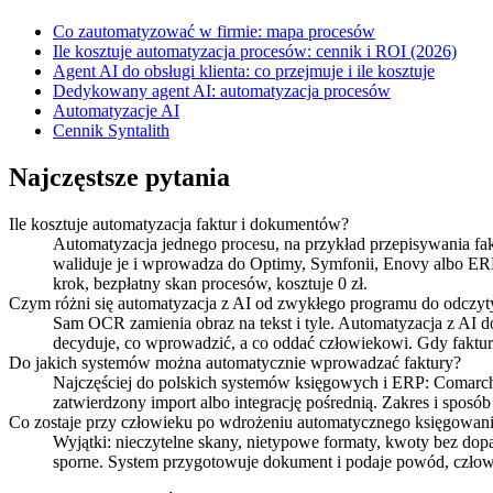
Co zautomatyzować w firmie: mapa procesów
Ile kosztuje automatyzacja procesów: cennik i ROI (2026)
Agent AI do obsługi klienta: co przejmuje i ile kosztuje
Dedykowany agent AI: automatyzacja procesów
Automatyzacje AI
Cennik Syntalith
Najczęstsze pytania
Ile kosztuje automatyzacja faktur i dokumentów?
Automatyzacja jednego procesu, na przykład przepisywania fak
waliduje je i wprowadza do Optimy, Symfonii, Enovy albo ERP,
krok, bezpłatny skan procesów, kosztuje 0 zł.
Czym różni się automatyzacja z AI od zwykłego programu do odczy
Sam OCR zamienia obraz na tekst i tyle. Automatyzacja z AI d
decyduje, co wprowadzić, a co oddać człowiekowi. Gdy faktur
Do jakich systemów można automatycznie wprowadzać faktury?
Najczęściej do polskich systemów księgowych i ERP: Comarc
zatwierdzony import albo integrację pośrednią. Zakres i sposób
Co zostaje przy człowieku po wdrożeniu automatycznego księgowani
Wyjątki: nieczytelne skany, nietypowe formaty, kwoty bez dopa
sporne. System przygotowuje dokument i podaje powód, człowi