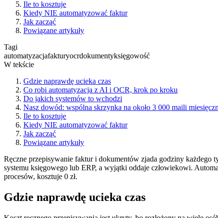
Ile to kosztuje
Kiedy NIE automatyzować faktur
Jak zacząć
Powiązane artykuły
Tagi
automatyzacja
faktury
ocr
dokumenty
księgowość
W tekście
Gdzie naprawdę ucieka czas
Co robi automatyzacja z AI i OCR, krok po kroku
Do jakich systemów to wchodzi
Nasz dowód: wspólna skrzynka na około 3 000 maili miesięczn
Ile to kosztuje
Kiedy NIE automatyzować faktur
Jak zacząć
Powiązane artykuły
Ręczne przepisywanie faktur i dokumentów zjada godziny każdego ty
systemu księgowego lub ERP, a wyjątki oddaje człowiekowi. Automaty
procesów, kosztuje 0 zł.
Gdzie naprawdę ucieka czas
Koszt ręcznego przepisywania jest ukryty, bo rozłożony na wiele osó