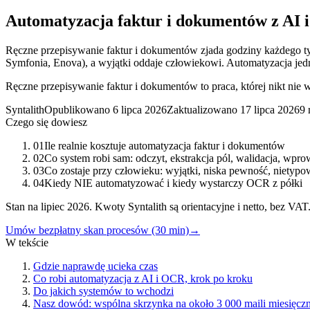
Automatyzacja faktur i dokumentów z AI i 
Ręczne przepisywanie faktur i dokumentów zjada godziny każdego t
Symfonia, Enova), a wyjątki oddaje człowiekowi. Automatyzacja jedn
Ręczne przepisywanie faktur i dokumentów to praca, której nikt nie 
Syntalith
Opublikowano
6 lipca 2026
Zaktualizowano
17 lipca 2026
9 
Czego się dowiesz
01
Ile realnie kosztuje automatyzacja faktur i dokumentów
02
Co system robi sam: odczyt, ekstrakcja pól, walidacja, wpr
03
Co zostaje przy człowieku: wyjątki, niska pewność, nietypo
04
Kiedy NIE automatyzować i kiedy wystarczy OCR z półki
Stan na lipiec 2026. Kwoty Syntalith są orientacyjne i netto, bez VAT
Umów bezpłatny skan procesów (30 min)
→
W tekście
Gdzie naprawdę ucieka czas
Co robi automatyzacja z AI i OCR, krok po kroku
Do jakich systemów to wchodzi
Nasz dowód: wspólna skrzynka na około 3 000 maili miesięczn