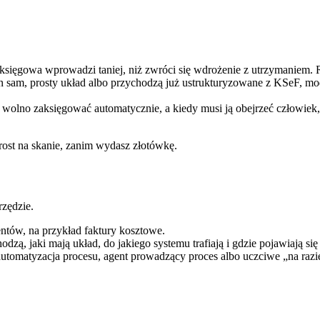
 księgowa wprowadzi taniej, niż zwróci się wdrożenie z utrzymaniem. 
ten sam, prosty układ albo przychodzą już ustrukturyzowane z KSeF,
ę wolno zaksięgować automatycznie, a kiedy musi ją obejrzeć człowiek,
prost na skanie, zanim wydasz złotówkę.
rzędzie.
ntów, na przykład faktury kosztowe.
zą, jaki mają układ, do jakiego systemu trafiają i gdzie pojawiają się
tomatyzacja procesu, agent prowadzący proces albo uczciwe „na razie