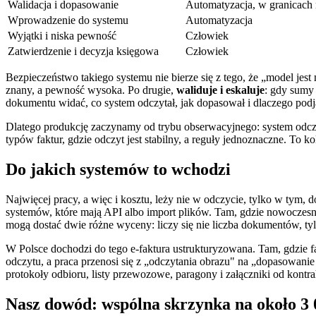
Walidacja i dopasowanie
Automatyzacja, w granicach 
Wprowadzenie do systemu
Automatyzacja
Wyjątki i niska pewność
Człowiek
Zatwierdzenie i decyzja księgowa
Człowiek
Bezpieczeństwo takiego systemu nie bierze się z tego, że „model jes
znany, a pewność wysoka. Po drugie,
waliduje i eskaluje
: gdy sumy 
dokumentu widać, co system odczytał, jak dopasował i dlaczego podjął 
Dlatego produkcję zaczynamy od trybu obserwacyjnego: system odczy
typów faktur, gdzie odczyt jest stabilny, a reguły jednoznaczne. To 
Do jakich systemów to wchodzi
Najwięcej pracy, a więc i kosztu, leży nie w odczycie, tylko w ty
systemów, które mają API albo import plików. Tam, gdzie nowoczesn
mogą dostać dwie różne wyceny: liczy się nie liczba dokumentów, tyl
W Polsce dochodzi do tego e-faktura ustrukturyzowana. Tam, gdzie f
odczytu, a praca przenosi się z „odczytania obrazu" na „dopasowanie
protokoły odbioru, listy przewozowe, paragony i załączniki od kont
Nasz dowód: wspólna skrzynka na około 3 