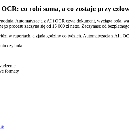
OCR: co robi sama, a co zostaje przy człow
ygodnia. Automatyzacja z AI i OCR czyta dokument, wyciąga pola, wa
ego procesu zaczyna się od 15 000 zł netto. Zaczynasz od bezpłatneg
widzi w raportach, a zjada godziny co tydzień. Automatyzacja z AI i 
min czytania
owadzenie
we formaty
.
ie