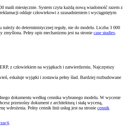
000 maili miesięcznie. System czyta każdą nową wiadomość razem z
b reklamacji oddaje człowiekowi z uzasadnieniem i wyciągniętym
 należy do deterministycznej reguły, nie do modelu. Liczba 3 000
y zmyślona. Pełny opis mechanizmu jest na stronie
case studies
.
ERP, z człowiekiem na wyjątkach i zatwierdzeniu. Najczęstszy
eń, eskaluje wyjątki i zostawia pełny ślad. Bardziej rozbudowane
 jednego dokumentu według cennika wybranego modelu. W wycenie
hcesz przenośny dokument z architekturą i stałą wyceną,
nę wdrożenia. Pełny cennik linii usług jest na stronie
cennik
zacji
.