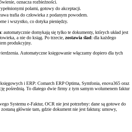
ówienie, oznacza rozbieżności.
pełnionymi polami, gotowy do akceptacji.
prawa trafia do człowieka z podanym powodem.
rne i wszystko, co dotyka pieniędzy.
h
: automatycznie domykają się tylko te dokumenty, których układ jest
owieka, a nie do ksiąg. Po trzecie,
zostawia ślad
: dla każdego
ystem produkcyjny.
wierdzenia. Automatyczne księgowanie włączamy dopiero dla tych
emów księgowych i ERP: Comarch ERP Optima, Symfonia, enova365 oraz
ację pośrednią. To dlatego dwie firmy z tym samym wolumenem faktur
owego Systemu e-Faktur, OCR nie jest potrzebny: dane są gotowe do
a zostaną głównie tam, gdzie dokument nie jest fakturą: umowy,