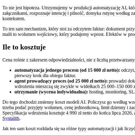
To nie jest hipoteza. Utrzymujemy w produkcji automatyzację AI, k
załącznikami, rozpoznaje intencję i pilność, domyka rutynę według 
kontekstem.
To ten sam mechanizm, który stoi za odczytem faktur: dokument przyc
maili to wolumen wejściowy, który podajemy wprost. Efektów w proce
Ile to kosztuje
Cena rośnie z zakresem odpowiedzialności, nie z liczbą przetwarza
automatyzacja jednego procesu (od 15 000 zł netto):
odczyt,
pierwszy krok dla obiegu faktur.
agent prowadzący proces (od 25 000 zł netto):
prowadzi doku
wdrożenia mieszczą się zwykle w widełkach 25 000–150 000 zł
utrzymanie (wycena indywidualna):
hosting, monitoring, SLA
Do tego dochodzi zmienny koszt modeli AI. Policzysz go według w
trzeba podać przyjęty wolumen, cenę jednostkową, limit dzienny i za
Specyfikacja wdrożenia kosztuje 4 990 zł netto do końca lipca 2026, a
Syntalith
.
Jak ten sam koszt rozkłada się na różne typy automatyzacji i jak lic