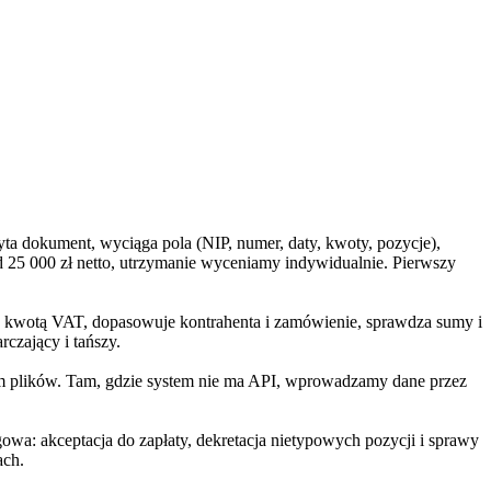
yta dokument, wyciąga pola (NIP, numer, daty, kwoty, pozycje),
d 25 000 zł netto, utrzymanie wyceniamy indywidualnie. Pierwszy
óre kwotą VAT, dopasowuje kontrahenta i zamówienie, sprawdza sumy i
czający i tańszy.
m plików. Tam, gdzie system nie ma API, wprowadzamy dane przez
owa: akceptacja do zapłaty, dekretacja nietypowych pozycji i sprawy
ach.