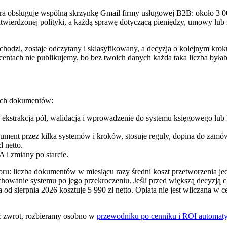
tóra obsługuje wspólną skrzynkę Gmail firmy usługowej B2B: około 3 
zatwierdzonej polityki, a każdą sprawę dotyczącą pieniędzy, umowy lu
hodzi, zostaje odczytany i sklasyfikowany, a decyzja o kolejnym kroku
ntach nie publikujemy, bo bez twoich danych każda taka liczba byłab
nych dokumentów:
 ekstrakcja pól, walidacja i wprowadzenie do systemu księgowego lub 
ment przez kilka systemów i kroków, stosuje reguły, dopina do zamówi
 netto.
 i zmiany po starcie.
zoru: liczba dokumentów w miesiącu razy średni koszt przetworzenia
chowanie systemu po jego przekroczeniu. Jeśli przed większą decyzją c
 od sierpnia 2026 kosztuje 5 990 zł netto. Opłata nie jest wliczana w ce
zyć zwrot, rozbieramy osobno w
przewodniku po cenniku i ROI automaty