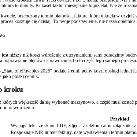
tura to minuty. Kilkaset faktur miesięcznie to już etat, tyle że rozsm
kwocie, przeoczony termin płatności, faktura, która utknęła w czyjejś
 proces kosztuje cię dzisiaj. To twoje podstawienie, nie nasza obietnica:
ów

y jest niższy niż koszt wdrożenia z utrzymaniem, sami odradzimy budow
na poprawianie błędów i sprawdzanie, bo to część tego samego procesu
State of ePayables 2025" podaje średni, pełny koszt obsługi jednej fa
ie jako polski cennik.
o kroku
, z których większość da się wykonać maszynowo, a część musi zostać
 robi po wdrożeniu.
Przykład
Wyciąga tekst ze skanu PDF, zdjęcia z telefonu albo załącznika z 
Rozpoznaje NIP, numer faktury, datę wystawienia i termin płatnoś