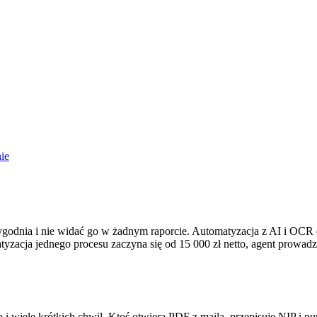
ie
godnia i nie widać go w żadnym raporcie. Automatyzacja z AI i OCR 
zacja jednego procesu zaczyna się od 15 000 zł netto, agent prowadzą
b i wiele krótkich chwil. Ktoś otwiera PDF z maila, przepisuje NIP i