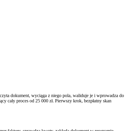
czyta dokument, wyciąga z niego pola, waliduje je i wprowadza do
cy cały proces od 25 000 zł. Pierwszy krok, bezpłatny skan
 numer faktury, sprawdza kwoty, zakłada dokument w programie