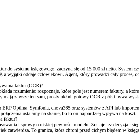
tur do systemu księgowego, zaczyna się od 15 000 zł netto. System cz
 a wyjątki oddaje człowiekowi. Agent, który prowadzi cały proces, o
tywania faktur (OCR)?
okłada rozumienie: rozpoznaje, które pole jest numerem faktury, a kt
y mają zawsze ten sam, prosty układ, gotowy OCR z półki bywa wystar
h ERP Optima, Symfonia, enova365 oraz systemów z API lub importe
 połączenia ustalamy na skanie, bo to on najbardziej wpływa na koszt.
a faktur?
sowania i sprawy o niskiej pewności modelu. Zostaje też decyzja księg
ek zatwierdza. To granica, która chroni przed cichym błędem w księg