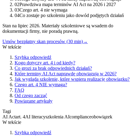
02
Prawdziwa mapa terminów AI Act na 2026 i 2027
03
Czego art. 4 nie wymaga
04
Co zostaje po szkoleniu jako dowód podjętych działań
Stan na lipiec 2026. Materiały szkoleniowe są wsadem do
dokumentacji firmy, nie poradą prawną.
Umów bezpłatny skan procesów (30 min)
→
W tekście
Szybka odpowiedź
Kogo dotyczy art. 4 i od kiedy?
Co grozi za brak odpowiednich działań?
Które terminy AI Act naprawdę obowiązują w 2026?
Jak wygląda szkolenie, które wspiera realizację obowiązku?
Czego art. 4 NIE wymaga?
FAQ
Od czego zacząć
Powiązane artykuły
Tagi
AI Act
art. 4
AI literacy
szkolenia AI
compliance
obowiązek
W tekście
Szybka odpowiedź