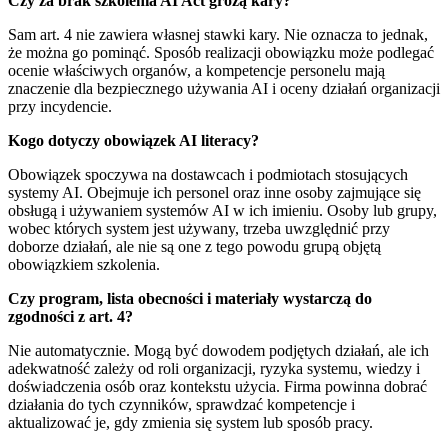
Czy za brak szkolenia AI Act grożą kary?
Sam art. 4 nie zawiera własnej stawki kary. Nie oznacza to jednak,
że można go pominąć. Sposób realizacji obowiązku może podlegać
ocenie właściwych organów, a kompetencje personelu mają
znaczenie dla bezpiecznego używania AI i oceny działań organizacji
przy incydencie.
Kogo dotyczy obowiązek AI literacy?
Obowiązek spoczywa na dostawcach i podmiotach stosujących
systemy AI. Obejmuje ich personel oraz inne osoby zajmujące się
obsługą i używaniem systemów AI w ich imieniu. Osoby lub grupy,
wobec których system jest używany, trzeba uwzględnić przy
doborze działań, ale nie są one z tego powodu grupą objętą
obowiązkiem szkolenia.
Czy program, lista obecności i materiały wystarczą do
zgodności z art. 4?
Nie automatycznie. Mogą być dowodem podjętych działań, ale ich
adekwatność zależy od roli organizacji, ryzyka systemu, wiedzy i
doświadczenia osób oraz kontekstu użycia. Firma powinna dobrać
działania do tych czynników, sprawdzać kompetencje i
aktualizować je, gdy zmienia się system lub sposób pracy.