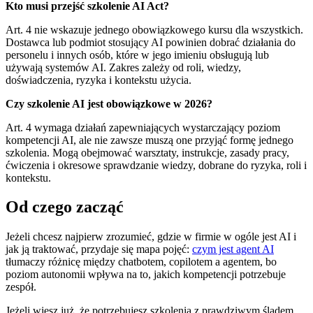
Kto musi przejść szkolenie AI Act?
Art. 4 nie wskazuje jednego obowiązkowego kursu dla wszystkich.
Dostawca lub podmiot stosujący AI powinien dobrać działania do
personelu i innych osób, które w jego imieniu obsługują lub
używają systemów AI. Zakres zależy od roli, wiedzy,
doświadczenia, ryzyka i kontekstu użycia.
Czy szkolenie AI jest obowiązkowe w 2026?
Art. 4 wymaga działań zapewniających wystarczający poziom
kompetencji AI, ale nie zawsze muszą one przyjąć formę jednego
szkolenia. Mogą obejmować warsztaty, instrukcje, zasady pracy,
ćwiczenia i okresowe sprawdzanie wiedzy, dobrane do ryzyka, roli i
kontekstu.
Od czego zacząć
Jeżeli chcesz najpierw zrozumieć, gdzie w firmie w ogóle jest AI i
jak ją traktować, przydaje się mapa pojęć:
czym jest agent AI
tłumaczy różnicę między chatbotem, copilotem a agentem, bo
poziom autonomii wpływa na to, jakich kompetencji potrzebuje
zespół.
Jeżeli wiesz już, że potrzebujesz szkolenia z prawdziwym śladem