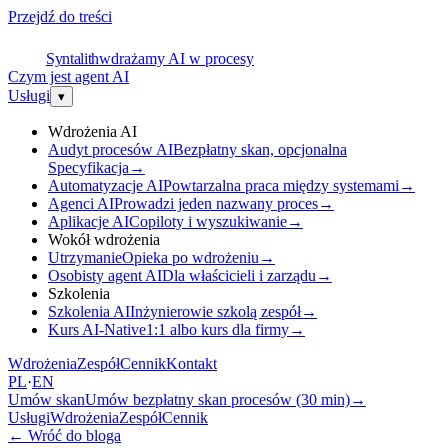
Przejdź do treści
S
Syntalith
wdrażamy AI w procesy
Czym jest agent AI
Usługi
▾
Wdrożenia AI
Audyt procesów AI
Bezpłatny skan, opcjonalna
Specyfikacja
→
Automatyzacje AI
Powtarzalna praca między systemami
→
Agenci AI
Prowadzi jeden nazwany proces
→
Aplikacje AI
Copiloty i wyszukiwanie
→
Wokół wdrożenia
Utrzymanie
Opieka po wdrożeniu
→
Osobisty agent AI
Dla właścicieli i zarządu
→
Szkolenia
Szkolenia AI
Inżynierowie szkolą zespół
→
Kurs AI-Native
1:1 albo kurs dla firmy
→
Wdrożenia
Zespół
Cennik
Kontakt
PL
·
EN
Umów skan
Umów bezpłatny skan procesów (30 min)
→
Usługi
Wdrożenia
Zespół
Cennik
←
Wróć do bloga