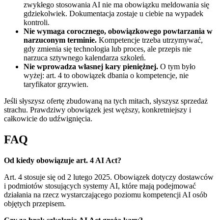
zwykłego stosowania AI nie ma obowiązku meldowania się
gdziekolwiek. Dokumentacja zostaje u ciebie na wypadek
kontroli.
Nie wymaga corocznego, obowiązkowego powtarzania w
narzuconym terminie.
Kompetencje trzeba utrzymywać,
gdy zmienia się technologia lub proces, ale przepis nie
narzuca sztywnego kalendarza szkoleń.
Nie wprowadza własnej kary pieniężnej.
O tym było
wyżej: art. 4 to obowiązek dbania o kompetencje, nie
taryfikator grzywien.
Jeśli słyszysz ofertę zbudowaną na tych mitach, słyszysz sprzedaż
strachu. Prawdziwy obowiązek jest węższy, konkretniejszy i
całkowicie do udźwignięcia.
FAQ
Od kiedy obowiązuje art. 4 AI Act?
Art. 4 stosuje się od 2 lutego 2025. Obowiązek dotyczy dostawców
i podmiotów stosujących systemy AI, które mają podejmować
działania na rzecz wystarczającego poziomu kompetencji AI osób
objętych przepisem.