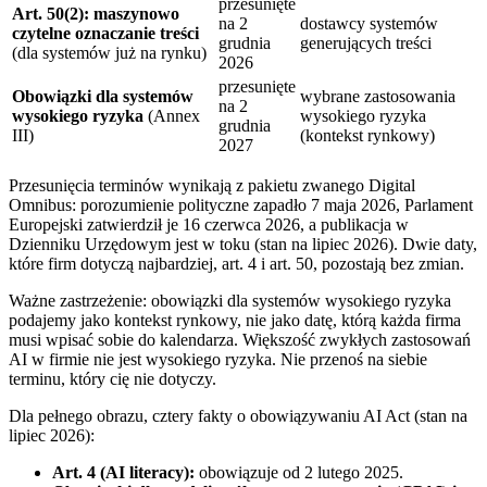
przesunięte
Art. 50(2): maszynowo
na 2
dostawcy systemów
czytelne oznaczanie treści
grudnia
generujących treści
(dla systemów już na rynku)
2026
przesunięte
Obowiązki dla systemów
wybrane zastosowania
na 2
wysokiego ryzyka
(Annex
wysokiego ryzyka
grudnia
III)
(kontekst rynkowy)
2027
Przesunięcia terminów wynikają z pakietu zwanego Digital
Omnibus: porozumienie polityczne zapadło 7 maja 2026, Parlament
Europejski zatwierdził je 16 czerwca 2026, a publikacja w
Dzienniku Urzędowym jest w toku (stan na lipiec 2026). Dwie daty,
które firm dotyczą najbardziej, art. 4 i art. 50, pozostają bez zmian.
Ważne zastrzeżenie: obowiązki dla systemów wysokiego ryzyka
podajemy jako kontekst rynkowy, nie jako datę, którą każda firma
musi wpisać sobie do kalendarza. Większość zwykłych zastosowań
AI w firmie nie jest wysokiego ryzyka. Nie przenoś na siebie
terminu, który cię nie dotyczy.
Dla pełnego obrazu, cztery fakty o obowiązywaniu AI Act (stan na
lipiec 2026):
Art. 4 (AI literacy):
obowiązuje od 2 lutego 2025.