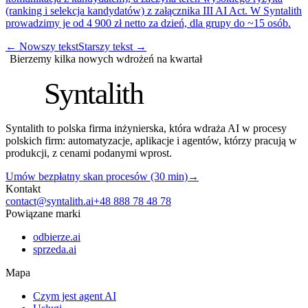
(ranking i selekcja kandydatów) z załącznika III AI Act. W Syntalith
prowadzimy je od 4 900 zł netto za dzień, dla grupy do ~15 osób.
←
Nowszy tekst
Starszy tekst
→
Bierzemy kilka nowych wdrożeń na kwartał
S
Syntalith
Syntalith to polska firma inżynierska, która wdraża AI w procesy
polskich firm: automatyzacje, aplikacje i agentów, którzy pracują w
produkcji, z cenami podanymi wprost.
Umów bezpłatny skan procesów (30 min)
→
Kontakt
contact@syntalith.ai
+48 888 78 48 78
Powiązane marki
odbierze.ai
sprzeda.ai
Mapa
Czym jest agent AI