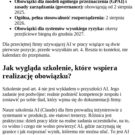
Obowiązki dla modeli ogólnego przeznaczenia (GPAI) i
zasady zarządzania (governance):
obowiązują od 2 sierpnia
2025.
Ogólna, pełna stosowalność rozporządzenia:
2 sierpnia
2026.
Obowiązki dla systemów wysokiego ryzyka:
okresy
przejściowe biegną do grudnia 2027.
Dla przeciętnej firmy używającej AI w pracy wiążące są dwie
pierwsze pozycje, przede wszystkim art. 4. Reszta to kontekst, nie
kalendarz do przepisania.
Jak wygląda szkolenie, które wspiera
realizację obowiązku?
Szkolenie pod art. 4 nie jest wykładem o przyszłości AI. Jego
zadanie jest podwójne: realnie podnieść kompetencje zespołu i
zostawić po sobie ślad, który wpina się do dokumentacji firmy.
Nasze szkolenia AI (Claude) dla firm prowadzą inżynierowie z
systemami w produkcji, nie etatowi trenerzy. Różnica jest
praktyczna: dzień pracy idzie na realne zadania uczestników, na to,
co wolno i czego nie wolno powierzyć AI, gdzie zaczynają się
granice i jak rozpoznać wynik, któremu nie można ufać. To jest AI