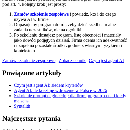
pod art. 4, kolejny krok jest prosty:
Zamów szkolenie zespołowe
i powiedz, kto i do czego
używa AI w firmie.
Dopasujemy program do ról, żeby dzień szedł na realne
zadania uczestników, nie na ogólniki.
Po szkoleniu dostajesz program, listę obecności i materiały
jako dowód podjętych działań. Firma ocenia ich adekwatność
i uzupełnia pozostałe środki zgodnie z własnym ryzykiem i
kontekstem.
Zamów szkolenie zespołowe
|
Zobacz cennik
|
Czym jest agent AI
Powiązane artykuły
Czym jest agent AI: siedem kryteriów
Agent AI: ile kosztuje wdrożenie w Polsce w 2026
Szkolenie prompt engineering dla firm: program, cena i kiedy
ma sens
Syntalith
Najczęstsze pytania