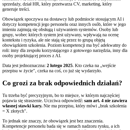
sprzedaży, dział HR, który przetwarza CV, marketing, który
generuje treści.
Obowiązek spoczywa na dostawcy lub podmiocie stosującym AI i
dotyczy kompetencji jego personelu oraz innych osób, które w jego
imieniu zajmują się obsługą i używaniem systemów. Osoby lub
grupy, wobec których system jest używany, wpływają na ocenę
kontekstu i ryzyka, ale nie stają się przez to grupą objętą
obowiązkiem szkolenia. Poziom kompetencji ma być adekwatny do
roli: inny dla zespołu korzystającego z gotowego narzędzia, inny dla
osoby projektującej proces z AI.
Data jest jednoznaczna:
2 lutego 2025
. Kto czeka na „wejście
przepisu w życie", czeka na coś, co już się wydarzyło.
Co grozi za brak odpowiednich działań?
Tu trzeba być precyzyjnym, bo to miejsce, w którym najczęściej
pojawia się straszenie. Uczciwa odpowiedź:
sam art. 4 nie zawiera
własnej stawki kary.
Nie ma przepisu, który mówi „brak szkolenia
= X złotych".
To jednak nie znaczy, że obowiązek jest bez znaczenia.
Kompetencje personelu bada się w ramach nadzoru rynku, a ich