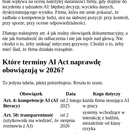
brak wpływa na ocenę należytej staranności firmy, gdy dojdzie do
incydentu z udziałem AI: błędnej decyzji, wycieku danych,
dyskryminującego wyniku. Firma, która nie umie pokazać, że
zadbała o kompetencje ludzi, stoi na słabszej pozycji: przy kontroli,
przy sporze, przy ocenie odpowiedzialności.
Dlatego traktujemy art. 4 jak realny obowiązek dokumentacyjny, a
nie jak formalność do odhaczenia i nie jak topór nad głową. Nie
chodzi o to, żeby uniknąć mitycznej grzywny. Chodzi o to, żeby
mieć ślad, że firma działała rozsądnie.
Które terminy AI Act naprawdę
obowiązują w 2026?
To jedyna tabela, jakiej potrzebujesz. Reszta to szum.
Obowiązek
Data
Kogo dotyczy
Art. 4: kompetencje AI (AI
od 2 lutego
każda firma stosująca AI
literacy)
2025
w pracy
systemy wchodzące w
Art. 50: transparentność
od 2
interakcję z ludźmi,
(użytkownik ma wiedzieć, że
sierpnia
niezależnie od klasy
rozmawia z AI)
2026
ryzyka