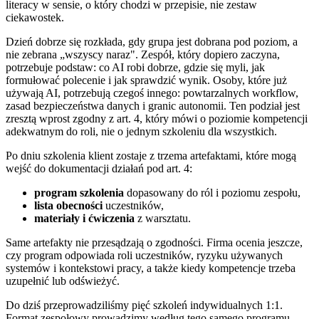
literacy w sensie, o który chodzi w przepisie, nie zestaw
ciekawostek.
Dzień dobrze się rozkłada, gdy grupa jest dobrana pod poziom, a
nie zebrana „wszyscy naraz". Zespół, który dopiero zaczyna,
potrzebuje podstaw: co AI robi dobrze, gdzie się myli, jak
formułować polecenie i jak sprawdzić wynik. Osoby, które już
używają AI, potrzebują czegoś innego: powtarzalnych workflow,
zasad bezpieczeństwa danych i granic autonomii. Ten podział jest
zresztą wprost zgodny z art. 4, który mówi o poziomie kompetencji
adekwatnym do roli, nie o jednym szkoleniu dla wszystkich.
Po dniu szkolenia klient zostaje z trzema artefaktami, które mogą
wejść do dokumentacji działań pod art. 4:
program szkolenia
dopasowany do ról i poziomu zespołu,
lista obecności
uczestników,
materiały i ćwiczenia
z warsztatu.
Same artefakty nie przesądzają o zgodności. Firma ocenia jeszcze,
czy program odpowiada roli uczestników, ryzyku używanych
systemów i kontekstowi pracy, a także kiedy kompetencje trzeba
uzupełnić lub odświeżyć.
Do dziś przeprowadziliśmy pięć szkoleń indywidualnych 1:1.
Format zespołowy prowadzimy według tego samego programu.