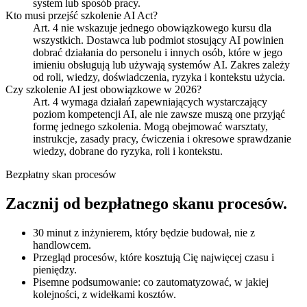
system lub sposób pracy.
Kto musi przejść szkolenie AI Act?
Art. 4 nie wskazuje jednego obowiązkowego kursu dla
wszystkich. Dostawca lub podmiot stosujący AI powinien
dobrać działania do personelu i innych osób, które w jego
imieniu obsługują lub używają systemów AI. Zakres zależy
od roli, wiedzy, doświadczenia, ryzyka i kontekstu użycia.
Czy szkolenie AI jest obowiązkowe w 2026?
Art. 4 wymaga działań zapewniających wystarczający
poziom kompetencji AI, ale nie zawsze muszą one przyjąć
formę jednego szkolenia. Mogą obejmować warsztaty,
instrukcje, zasady pracy, ćwiczenia i okresowe sprawdzanie
wiedzy, dobrane do ryzyka, roli i kontekstu.
Bezpłatny skan procesów
Zacznij od bezpłatnego skanu procesów.
30 minut z inżynierem, który będzie budował, nie z
handlowcem.
Przegląd procesów, które kosztują Cię najwięcej czasu i
pieniędzy.
Pisemne podsumowanie: co zautomatyzować, w jakiej
kolejności, z widełkami kosztów.