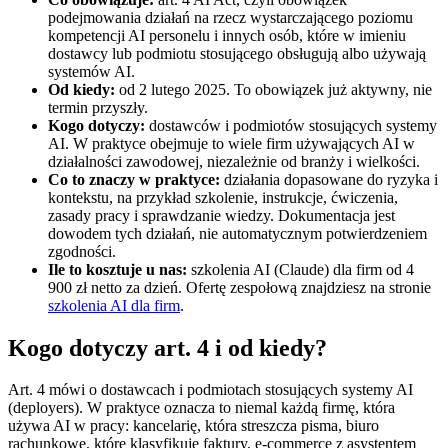
podejmowania działań na rzecz wystarczającego poziomu
kompetencji AI personelu i innych osób, które w imieniu
dostawcy lub podmiotu stosującego obsługują albo używają
systemów AI.
Od kiedy:
od 2 lutego 2025. To obowiązek już aktywny, nie
termin przyszły.
Kogo dotyczy:
dostawców i podmiotów stosujących systemy
AI. W praktyce obejmuje to wiele firm używających AI w
działalności zawodowej, niezależnie od branży i wielkości.
Co to znaczy w praktyce:
działania dopasowane do ryzyka i
kontekstu, na przykład szkolenie, instrukcje, ćwiczenia,
zasady pracy i sprawdzanie wiedzy. Dokumentacja jest
dowodem tych działań, nie automatycznym potwierdzeniem
zgodności.
Ile to kosztuje u nas:
szkolenia AI (Claude) dla firm od 4
900 zł netto za dzień. Ofertę zespołową znajdziesz na stronie
szkolenia AI dla firm
.
Kogo dotyczy art. 4 i od kiedy?
Art. 4 mówi o dostawcach i podmiotach stosujących systemy AI
(deployers). W praktyce oznacza to niemal każdą firmę, która
używa AI w pracy: kancelarię, która streszcza pisma, biuro
rachunkowe, które klasyfikuje faktury, e-commerce z asystentem