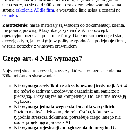
Cena zaczyna się od 4 900 zł netto za dzień; pełne warunki są na
stronie
szkolenia AI dla firm
, a wszystkie linie usług z cenami na
cenniku
.
Zastrzeżenie:
nasze materiały są wsadem do dokumentacji klienta,
nie poradą prawną. Klasyfikacja systemów AI i obowiązki
operacyjne pozostają po stronie firmy. Dajemy kompetencje i ślad;
decyzję o tym, jak wpiąć je w politykę zgodności, podejmuje firma,
w razie potrzeby z własnym prawnikiem.
Czego art. 4 NIE wymaga?
Najwięcej strachu bierze się z rzeczy, których w przepisie nie ma.
Kilka mitów do skasowania:
Nie wymaga certyfikatu z akredytowanej instytucji.
Art. 4
nie mówi o żadnym urzędowym egzaminie ani papierze z
pieczątką. Liczy się realna kompetencja i to, że firma może ją
wykazać.
Nie wymaga jednakowego szkolenia dla wszystkich.
Poziom ma być adekwatny do roli. Osoba, która raz w
tygodniu streszcza dokument, potrzebuje czego innego niż
osoba projektująca proces z AI.
Nie wymaga rejestracji ani zgłoszenia do urzędu.
Dla