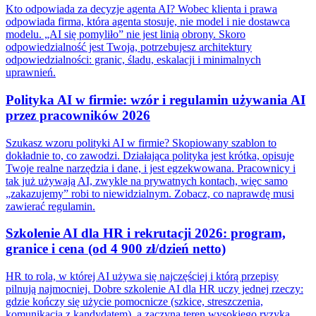
Kto odpowiada za decyzje agenta AI? Wobec klienta i prawa
odpowiada firma, która agenta stosuje, nie model i nie dostawca
modelu. „AI się pomyliło” nie jest linią obrony. Skoro
odpowiedzialność jest Twoja, potrzebujesz architektury
odpowiedzialności: granic, śladu, eskalacji i minimalnych
uprawnień.
Polityka AI w firmie: wzór i regulamin używania AI
przez pracowników 2026
Szukasz wzoru polityki AI w firmie? Skopiowany szablon to
dokładnie to, co zawodzi. Działająca polityka jest krótka, opisuje
Twoje realne narzędzia i dane, i jest egzekwowana. Pracownicy i
tak już używają AI, zwykle na prywatnych kontach, więc samo
„zakazujemy” robi to niewidzialnym. Zobacz, co naprawdę musi
zawierać regulamin.
Szkolenie AI dla HR i rekrutacji 2026: program,
granice i cena (od 4 900 zł/dzień netto)
HR to rola, w której AI używa się najczęściej i którą przepisy
pilnują najmocniej. Dobre szkolenie AI dla HR uczy jednej rzeczy:
gdzie kończy się użycie pomocnicze (szkice, streszczenia,
komunikacja z kandydatem), a zaczyna teren wysokiego ryzyka