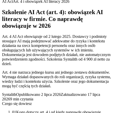
AI Act
Art. 4 i obowiązek AI literacy 2026
Szkolenie AI Act (art. 4): obowiązek AI
literacy w firmie. Co naprawdę
obowiązuje w 2026
Art. 4 AI Act obowiązuje od 2 lutego 2025. Dostawcy i podmioty
stosujące AI mają podejmować adekwatne do ryzyka i kontekstu
działania na rzecz kompetencji personelu oraz innych osób
obsługujących lub używających systemów w ich imieniu.
Dokumentacja jest dowodem podjętych działań, nie automatycznym
potwierdzeniem zgodności. Szkolenia Syntalith od 4 900 zł netto za
dzień.
Art. 4 nie narzuca jednego kursu ani jednego zestawu dokumentów.
Wymaga działań dopasowanych do roli organizacji, ryzyka systemu,
wiedzy ludzi i kontekstu użycia. Szkolenie oraz jego dokumentacja
mogą być częścią tych działań.
Syntalith
Opublikowano
2 lipca 2026
Zaktualizowano
17 lipca
2026
9 min czytania
Czego się dowiesz
01
Kogo dotyczy art. 4 i od kiedy naprawdę obowiązuje