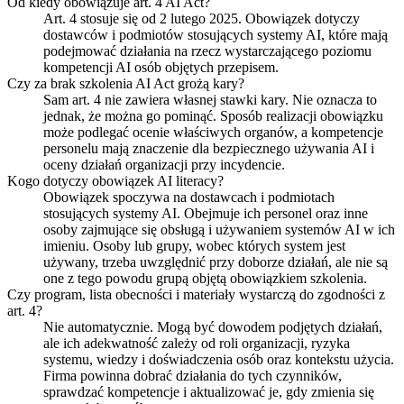
Od kiedy obowiązuje art. 4 AI Act?
Art. 4 stosuje się od 2 lutego 2025. Obowiązek dotyczy
dostawców i podmiotów stosujących systemy AI, które mają
podejmować działania na rzecz wystarczającego poziomu
kompetencji AI osób objętych przepisem.
Czy za brak szkolenia AI Act grożą kary?
Sam art. 4 nie zawiera własnej stawki kary. Nie oznacza to
jednak, że można go pominąć. Sposób realizacji obowiązku
może podlegać ocenie właściwych organów, a kompetencje
personelu mają znaczenie dla bezpiecznego używania AI i
oceny działań organizacji przy incydencie.
Kogo dotyczy obowiązek AI literacy?
Obowiązek spoczywa na dostawcach i podmiotach
stosujących systemy AI. Obejmuje ich personel oraz inne
osoby zajmujące się obsługą i używaniem systemów AI w ich
imieniu. Osoby lub grupy, wobec których system jest
używany, trzeba uwzględnić przy doborze działań, ale nie są
one z tego powodu grupą objętą obowiązkiem szkolenia.
Czy program, lista obecności i materiały wystarczą do zgodności z
art. 4?
Nie automatycznie. Mogą być dowodem podjętych działań,
ale ich adekwatność zależy od roli organizacji, ryzyka
systemu, wiedzy i doświadczenia osób oraz kontekstu użycia.
Firma powinna dobrać działania do tych czynników,
sprawdzać kompetencje i aktualizować je, gdy zmienia się