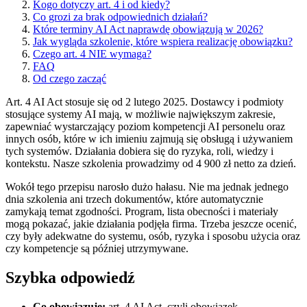
Kogo dotyczy art. 4 i od kiedy?
Co grozi za brak odpowiednich działań?
Które terminy AI Act naprawdę obowiązują w 2026?
Jak wygląda szkolenie, które wspiera realizację obowiązku?
Czego art. 4 NIE wymaga?
FAQ
Od czego zacząć
Art. 4 AI Act stosuje się od 2 lutego 2025. Dostawcy i podmioty
stosujące systemy AI mają, w możliwie największym zakresie,
zapewniać wystarczający poziom kompetencji AI personelu oraz
innych osób, które w ich imieniu zajmują się obsługą i używaniem
tych systemów. Działania dobiera się do ryzyka, roli, wiedzy i
kontekstu. Nasze szkolenia prowadzimy od 4 900 zł netto za dzień.
Wokół tego przepisu narosło dużo hałasu. Nie ma jednak jednego
dnia szkolenia ani trzech dokumentów, które automatycznie
zamykają temat zgodności. Program, lista obecności i materiały
mogą pokazać, jakie działania podjęła firma. Trzeba jeszcze ocenić,
czy były adekwatne do systemu, osób, ryzyka i sposobu użycia oraz
czy kompetencje są później utrzymywane.
Szybka odpowiedź
Co obowiązuje:
art. 4 AI Act, czyli obowiązek