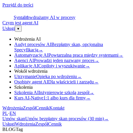
Przejdź do treści
S
Syntalith
wdrażamy AI w procesy
Czym jest agent AI
Usługi
▾
Wdrożenia AI
Audyt procesów AI
Bezpłatny skan, opcjonalna
Specyfikacja
→
Automatyzacje AI
Powtarzalna praca między systemami
→
Agenci AI
Prowadzi jeden nazwany proces
→
Aplikacje AI
Copiloty i wyszukiwanie
→
Wokół wdrożenia
Utrzymanie
Opieka po wdrożeniu
→
Osobisty agent AI
Dla właścicieli i zarządu
→
Szkolenia
Szkolenia AI
Inżynierowie szkolą zespół
→
Kurs AI-Native
1:1 albo kurs dla firmy
→
Wdrożenia
Zespół
Cennik
Kontakt
PL
·
EN
Umów skan
Umów bezpłatny skan procesów (30 min)
→
Usługi
Wdrożenia
Zespół
Cennik
BLOG
Tag