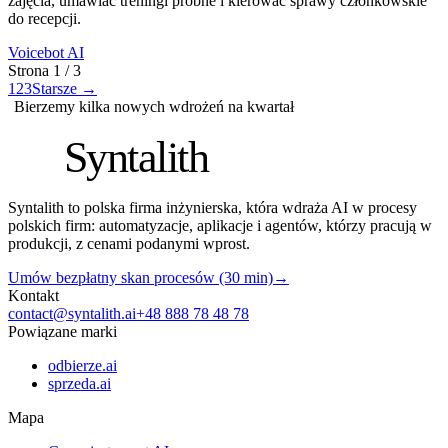
zajęcia, umawiać treningi próbne i kierować sprawy członkowskie
do recepcji.
Voicebot AI
Strona
1
/
3
1
2
3
Starsze
→
Bierzemy kilka nowych wdrożeń na kwartał
S
Syntalith
Syntalith to polska firma inżynierska, która wdraża AI w procesy
polskich firm: automatyzacje, aplikacje i agentów, którzy pracują w
produkcji, z cenami podanymi wprost.
Umów bezpłatny skan procesów (30 min)
→
Kontakt
contact@syntalith.ai
+48 888 78 48 78
Powiązane marki
odbierze.ai
sprzeda.ai
Mapa