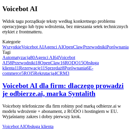
Voicebot AI
Widok tagu porządkuje teksty według konkretnego problemu
operacyjnego lub typu wdrożenia, bez mieszania setek technicznych
etykiet z frontmatteru.
Kategorie
Wszystkie
Voicebot AI
Agenci AI
OpenClaw
Przewodniki
Porównania
Tagi
Automatyzacja
80
Agenci AI
64
Voicebot
AI
58
Przewodniki
18
OpenClaw
16
RODO
15
Obsługa
klienta
11
Rezerwacje
11
Sprzedaż
8
Porównania
6
E-
commerce
5
ROI
5
Rekrutacja
4
CRM
3
Voicebot AI dla firm: dlaczego prowadzi
je odbierze.ai, marka Syntalith
Voiceboty telefoniczne dla firm robimy pod marką odbierze.ai w
modelu wdrożenie + abonament, z RODO i hostingiem w EU.
Wyjaśniamy zakres i dobry pierwszy krok.
Voicebot AI
Obsługa klienta