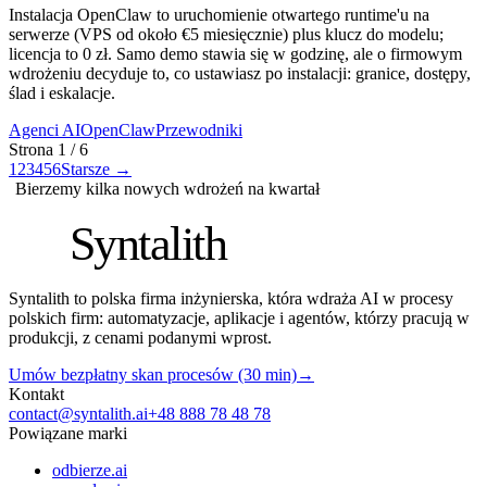
Instalacja OpenClaw to uruchomienie otwartego runtime'u na
serwerze (VPS od około €5 miesięcznie) plus klucz do modelu;
licencja to 0 zł. Samo demo stawia się w godzinę, ale o firmowym
wdrożeniu decyduje to, co ustawiasz po instalacji: granice, dostępy,
ślad i eskalacje.
Agenci AI
OpenClaw
Przewodniki
Strona
1
/
6
1
2
3
4
5
6
Starsze
→
Bierzemy kilka nowych wdrożeń na kwartał
S
Syntalith
Syntalith to polska firma inżynierska, która wdraża AI w procesy
polskich firm: automatyzacje, aplikacje i agentów, którzy pracują w
produkcji, z cenami podanymi wprost.
Umów bezpłatny skan procesów (30 min)
→
Kontakt
contact@syntalith.ai
+48 888 78 48 78
Powiązane marki
odbierze.ai