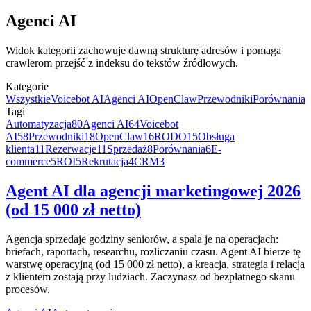
Agenci AI
Widok kategorii zachowuje dawną strukturę adresów i pomaga
crawlerom przejść z indeksu do tekstów źródłowych.
Kategorie
Wszystkie
Voicebot AI
Agenci AI
OpenClaw
Przewodniki
Porównania
Tagi
Automatyzacja
80
Agenci AI
64
Voicebot
AI
58
Przewodniki
18
OpenClaw
16
RODO
15
Obsługa
klienta
11
Rezerwacje
11
Sprzedaż
8
Porównania
6
E-
commerce
5
ROI
5
Rekrutacja
4
CRM
3
Agent AI dla agencji marketingowej 2026
(od 15 000 zł netto)
Agencja sprzedaje godziny seniorów, a spala je na operacjach:
briefach, raportach, researchu, rozliczaniu czasu. Agent AI bierze tę
warstwę operacyjną (od 15 000 zł netto), a kreacja, strategia i relacja
z klientem zostają przy ludziach. Zaczynasz od bezpłatnego skanu
procesów.