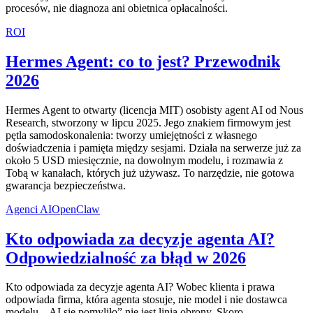
procesów, nie diagnoza ani obietnica opłacalności.
ROI
Hermes Agent: co to jest? Przewodnik
2026
Hermes Agent to otwarty (licencja MIT) osobisty agent AI od Nous
Research, stworzony w lipcu 2025. Jego znakiem firmowym jest
pętla samodoskonalenia: tworzy umiejętności z własnego
doświadczenia i pamięta między sesjami. Działa na serwerze już za
około 5 USD miesięcznie, na dowolnym modelu, i rozmawia z
Tobą w kanałach, których już używasz. To narzędzie, nie gotowa
gwarancja bezpieczeństwa.
Agenci AI
OpenClaw
Kto odpowiada za decyzje agenta AI?
Odpowiedzialność za błąd w 2026
Kto odpowiada za decyzje agenta AI? Wobec klienta i prawa
odpowiada firma, która agenta stosuje, nie model i nie dostawca
modelu. „AI się pomyliło” nie jest linią obrony. Skoro