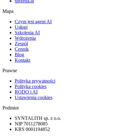
sprzeda.ai
Mapa
Czym jest agent AI
Usługi
Szkolenia AI
Wdrożenia
Zespół
Cennik
Blog
Kontakt
Prawne
Polityka prywatności
Polityka cookies
RODO i AI
Ustawienia cookies
Podmiot
SYNTALITH sp. z o.o.
NIP
7011278085
KRS
0001194852