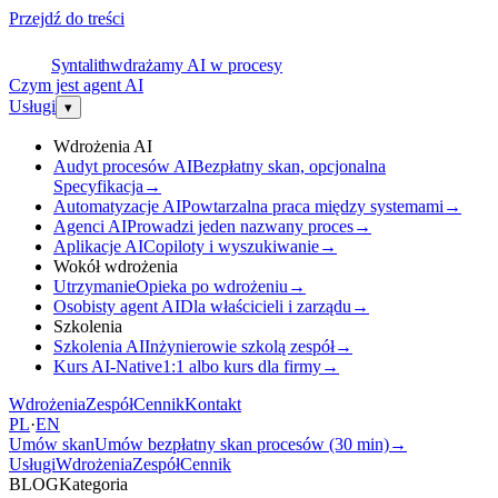
Przejdź do treści
S
Syntalith
wdrażamy AI w procesy
Czym jest agent AI
Usługi
▾
Wdrożenia AI
Audyt procesów AI
Bezpłatny skan, opcjonalna
Specyfikacja
→
Automatyzacje AI
Powtarzalna praca między systemami
→
Agenci AI
Prowadzi jeden nazwany proces
→
Aplikacje AI
Copiloty i wyszukiwanie
→
Wokół wdrożenia
Utrzymanie
Opieka po wdrożeniu
→
Osobisty agent AI
Dla właścicieli i zarządu
→
Szkolenia
Szkolenia AI
Inżynierowie szkolą zespół
→
Kurs AI-Native
1:1 albo kurs dla firmy
→
Wdrożenia
Zespół
Cennik
Kontakt
PL
·
EN
Umów skan
Umów bezpłatny skan procesów (30 min)
→
Usługi
Wdrożenia
Zespół
Cennik
BLOG
Kategoria