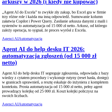
arkuszy w 2026 (i kiedy nie kupować)
„Agent AI do Excela” to zwykle zły zakup, bo Excel gra w firmie
trzy różne role i każda ma inną odpowiedź. Sumowanie kolumn
załatwia Copilot i Power Query. Zasilanie arkusza danymi z maili i
systemów to automatyzacja od 15 000 zł netto. Arkusz, od którego
zależy operacja, to sygnał, że proces wyrósł z Excela.
Agenci AI
Automatyzacja
Agent AI do help desku IT 2026:
automatyzacja zgłoszeń (od 15 000 zł
netto)
Agent AI do help desku IT segreguje zgłoszenia, odpowiada z bazy
wiedzy z cytatem procedury i wykonuje rutyny (reset hasła, dostęp)
w granicach uprawnień, a resztę eskaluje do inżyniera z kompletem
kontekstu. Prosta automatyzacja od 15 000 zł netto, pełny agent
prowadzący kolejkę od 25 000 zł. Koszt kolejki policzysz na
swoich liczbach.
Agenci AI
Automatyzacja