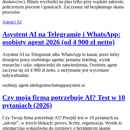
dostawców). Bilans wychodzi na plus tylko przy wąskim zakresie,
policzonym procesie i granicach. Zaczynasz od bezpłatnego skanu
procesów.
Agenci AI
Asystent AI na Telegramie i WhatsApp:
osobisty agent 2026 (od 4 900 zł netto)
Asystent AI na Telegramie albo WhatsApp to kanał, przez który
dostajesz pracę osobistego agenta: poranny briefing, wynik
researchu i szkic odpowiedzi do zatwierdzenia. Osobisty agent
zaczyna się od 4 900 zł netto, a utrzymanie jest wyceniane
indywidualnie.
osobisty agent ai
telegram
whatsapp
asystent ai
Czy moja firma potrzebuje AI? Test w 10
pytaniach (2026)
Czy Twoja firma potrzebuje AI? Przejdź test w 10 pytaniach na
„tak/nie”, w trzech blokach: proces, liczby, organizacja. Wynik to
orientacyjna wskazówka do rozmowy o bezpłatnym skanie