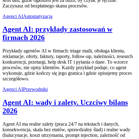
sens tam, gdzie ogłoszeń jest za dużo, by czytać je ręcznie.
Zaczynasz od bezpłatnego skanu procesów.
Agenci AI
Automatyzacja
Agent AI: przykłady zastosowań w
firmach 2026
Przykłady agentów AI w firmach: triage maili, obsługa klienta,
reklamacje, oferty, faktury, raporty, follow-up, należności, research
konkurencji, przetargi, help desk IT i pytania o dane. To wzorce
procesów, nie opisy klientów. Każdy przykład podaje, co agent
wykonuje, gdzie kończy się jego granica i gdzie opisujemy proces
szczegółowo.
Agenci AI
Przewodniki
Agent AI: wady i zalety. Uczciwy bilans
2026
Agent AI ma realne zalety (praca 24/7 na tekstach i danych,
konsekwencja, skala bez etatów, sprawdzalny ślad) i realne wady
(halucynacje, koszt utrzymania, prompt injection, zależność od